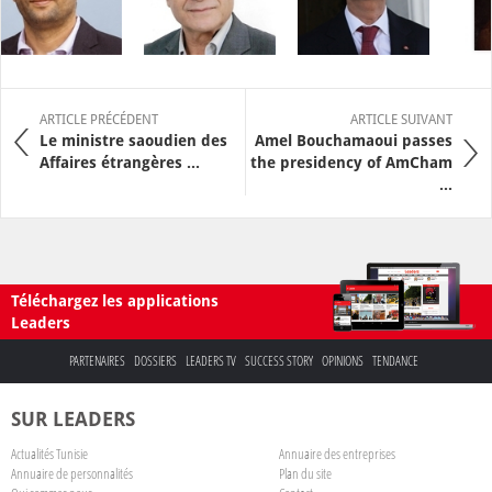
ARTICLE PRÉCÉDENT
ARTICLE SUIVANT
Le ministre saoudien des
Amel Bouchamaoui passes
Affaires étrangères ...
the presidency of AmCham
...
Téléchargez les applications
Leaders
PARTENAIRES
DOSSIERS
LEADERS TV
SUCCESS STORY
OPINIONS
TENDANCE
SUR LEADERS
Actualités Tunisie
Annuaire des entreprises
Annuaire de personnalités
Plan du site