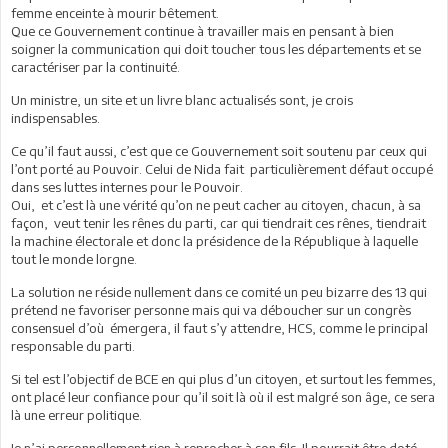
femme enceinte à mourir bêtement.
Que ce Gouvernement continue à travailler mais en pensant à bien
soigner la communication qui doit toucher tous les départements et se
caractériser par la continuité.
Un ministre, un site et un livre blanc actualisés sont, je crois
indispensables.
Ce qu’il faut aussi, c’est que ce Gouvernement soit soutenu par ceux qui
l’ont porté au Pouvoir. Celui de Nida fait particulièrement défaut occupé
dans ses luttes internes pour le Pouvoir.
Oui, et c’est là une vérité qu’on ne peut cacher au citoyen, chacun, à sa
façon, veut tenir les rênes du parti, car qui tiendrait ces rênes, tiendrait
la machine électorale et donc la présidence de la République à laquelle
tout le monde lorgne.
La solution ne réside nullement dans ce comité un peu bizarre des 13 qui
prétend ne favoriser personne mais qui va déboucher sur un congrès
consensuel d’où émergera, il faut s’y attendre, HCS, comme le principal
responsable du parti.
Si tel est l’objectif de BCE en qui plus d’un citoyen, et surtout les femmes,
ont placé leur confiance pour qu’il soit là où il est malgré son âge, ce sera
là une erreur politique.
Je n’ai personnellement rien à reprocher à son fils. Il pourrait être doté