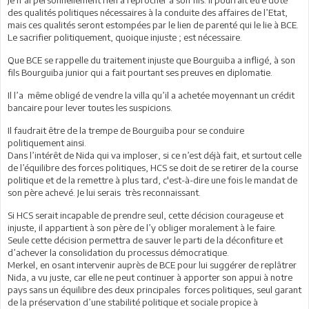
des qualités politiques nécessaires à la conduite des affaires de l’Etat,
mais ces qualités seront estompées par le lien de parenté qui le lie à BCE.
Le sacrifier politiquement, quoique injuste ; est nécessaire.
Que BCE se rappelle du traitement injuste que Bourguiba a infligé, à son
fils Bourguiba junior qui a fait pourtant ses preuves en diplomatie.
Il l’a même obligé de vendre la villa qu’il a achetée moyennant un crédit
bancaire pour lever toutes les suspicions.
Il faudrait être de la trempe de Bourguiba pour se conduire
politiquement ainsi.
Dans l’intérêt de Nida qui va imploser, si ce n’est déjà fait, et surtout celle
de l’équilibre des forces politiques, HCS se doit de se retirer de la course
politique et de la remettre à plus tard, c'est-à-dire une fois le mandat de
son père achevé. Je lui serais très reconnaissant.
Si HCS serait incapable de prendre seul, cette décision courageuse et
injuste, il appartient à son père de l’y obliger moralement à le faire.
Seule cette décision permettra de sauver le parti de la déconfiture et
d’achever la consolidation du processus démocratique.
Merkel, en osant intervenir auprès de BCE pour lui suggérer de replâtrer
Nida, a vu juste, car elle ne peut continuer à apporter son appui à notre
pays sans un équilibre des deux principales forces politiques, seul garant
de la préservation d’une stabilité politique et sociale propice à