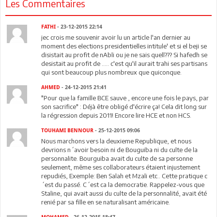
Les Commentaires
FATHI
- 23-12-2015 22:14
jec crois me souvenir avoir lu un article l'an dernier au
moment des elections presidentielles intitule' et si el beji se
disistait au profit de nAbli ou je ne sais quell??? Si hafedh se
desistait au profit de ..... c'est qu'il aurait trahi ses partisans
qui sont beaucoup plus nombreux que quiconque.
AHMED
- 24-12-2015 21:41
"Pour que la famille BCE sauve , encore une fois le pays, par
son sacrifice" : Déjà être obligé d'écrire ça! Cela dit long sur
la régression depuis 2011! Encore lire HCE et non HCS.
TOUHAMI BENNOUR
- 25-12-2015 09:06
Nous marchons vers la deuxieme Republique, et nous
devrions n´avoir besoin ni de Bouguiba ni du culte de la
personnalite. Bourguiba avait du culte de sa personne
seulement, même ses collaborateurs étaient injustement
repudiés, Exemple: Ben Salah et Mzali etc.. Cette pratique c
´est du passé. C´est ca la democratie. Rappelez-vous que
Staline, qui avait aussi du culte de la personnalité, avait été
renié par sa fille en se naturalisant américaine.