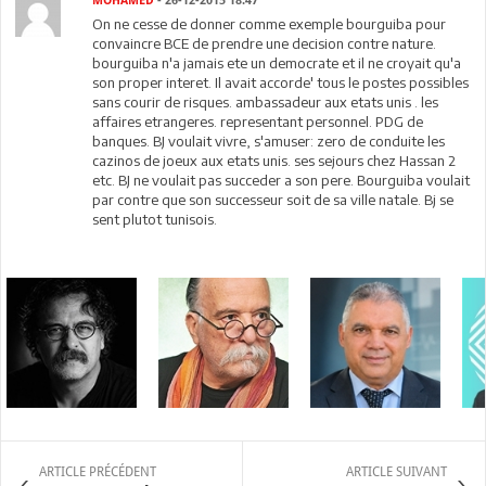
MOHAMED
- 26-12-2015 18:47
On ne cesse de donner comme exemple bourguiba pour
convaincre BCE de prendre une decision contre nature.
bourguiba n'a jamais ete un democrate et il ne croyait qu'a
son proper interet. Il avait accorde' tous le postes possibles
sans courir de risques. ambassadeur aux etats unis . les
affaires etrangeres. representant personnel. PDG de
banques. BJ voulait vivre, s'amuser: zero de conduite les
cazinos de joeux aux etats unis. ses sejours chez Hassan 2
etc. BJ ne voulait pas succeder a son pere. Bourguiba voulait
par contre que son successeur soit de sa ville natale. Bj se
sent plutot tunisois.
ARTICLE PRÉCÉDENT
ARTICLE SUIVANT