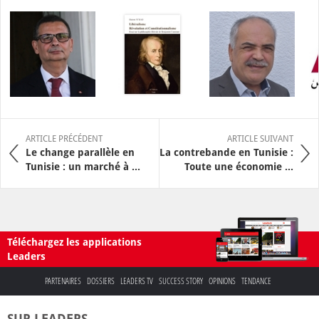
ARTICLE PRÉCÉDENT
ARTICLE SUIVANT
Le change parallèle en
La contrebande en Tunisie :
Tunisie : un marché à ...
Toute une économie ...
Téléchargez les applications
Leaders
PARTENAIRES
DOSSIERS
LEADERS TV
SUCCESS STORY
OPINIONS
TENDANCE
SUR LEADERS