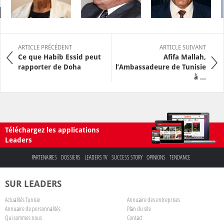
ARTICLE PRÉCÉDENT
ARTICLE SUIVANT
Ce que Habib Essid peut
Afifa Mallah,
rapporter de Doha
l’Ambassadeure de Tunisie
à ...
Téléchargez les applications
Leaders
PARTENAIRES
DOSSIERS
LEADERS TV
SUCCESS STORY
OPINIONS
TENDANCE
SUR LEADERS
Actualités Tunisie
Annuaire des entreprises
Annuaire de personnalités
Plan du site
Qui sommes nous
Contact