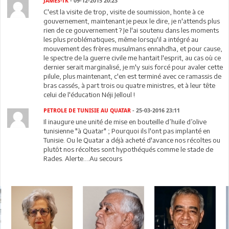
JAMES-TK
- 09-12-2015 20:23
C'est la visite de trop, visite de soumission, honte à ce
gouvernement, maintenant je peux le dire, je n'attends plus
rien de ce gouvernement ? Je l'ai soutenu dans les moments
les plus problématiques, même lorsqu'il a intégré au
mouvement des frères musulmans ennahdha, et pour cause,
le spectre de la guerre civile me hantait l'esprit, au cas où ce
dernier serait marginalisé, je m'y suis forcé pour avaler cette
pilule, plus maintenant, c'en est terminé avec ce ramassis de
bras cassés, à part trois ou quatre ministres, et à leur tête
celui de l'éducation Néji Jelloul !
PETROLE DE TUNISIE AU QUATAR
- 25-03-2016 23:11
Il inaugure une unité de mise en bouteille d’huile d’olive
tunisienne "à Quatar" ; Pourquoi ils l'ont pas implanté en
Tunisie. Ou le Quatar a déjà acheté d'avance nos récoltes ou
plutôt nos récoltes sont hypothéqués comme le stade de
Rades. Alerte....Au secours