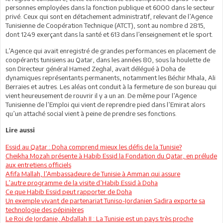
personnes employées dans la fonction publique et 6000 dans le secteur
privé. Ceux qui sont en détachement administratif, relevant de l’Agence
Tunisienne de Coopération Technique (ATCT), sont au nombre d 2815,
dont 1249 exerçant dans la santé et 613 dans l’enseignement et le sport.
L’Agence qui avait enregistré de grandes performances en placement de
coopérants tunisiens au Qatar, dans les années 80, sous la houlette de
son Directeur général Hamed Zeghal, avait délégué à Doha de
dynamiques représentants permanents, notamment les Béchir Mhala, Ali
Berraies et autres. Les aléas ont conduit à la fermeture de son bureau qui
vient heureusement de rouvrir il y a un an. De même pour l’Agence
Tunisienne de l’Emploi qui vient de reprendre pied dans l’Emirat alors
qu’un attaché social vient à peine de prendre ses fonctions.
Lire aussi
Essid au Qatar : Doha comprend mieux les défis de la Tunisie?
Cheikha Mozah présente à Habib Essid la Fondation du Qatar, en prélude
aux entretiens officiels
Afifa Mallah, l’Ambassadeure de Tunisie à Amman qui assure
L’autre programme de la visite d’Habib Essid à Doha
Ce que Habib Essid peut rapporter de Doha
Un exemple vivant de partenariat Tuniso-Jordanien Sadira exporte sa
technologie des pépinières
Le Roi de Jordanie, Abdallah II : La Tunisie est un pays très proche