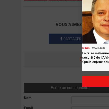
Envoyer à u
VOUS AIMEZ CET ARTICLE
PARTAGER
NEWS
- 07.08.2026
La crise malienne
COMMENTE
sécurité de l'Afr
Quels enjeux pour
Ecrire un commentaire
Nom
Email