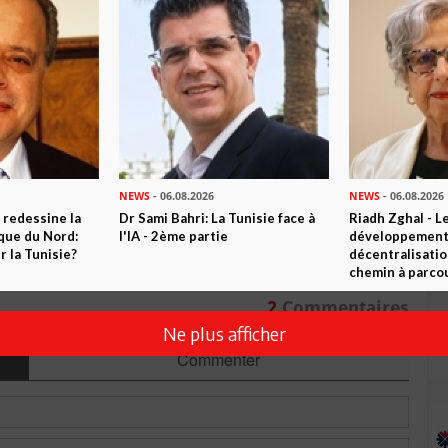
n ami
Imprimer
 ? PARTAGEZ-LE AVEC VOS AMIS !
TWEETER
ABONNEZ-VOUS
NEWS
- 06.08.2026
NEWS
- 06.08.2026
 redessine la
Dr Sami Bahri: La Tunisie face à
Riadh Zghal - L
R CET ARTICLE
ique du Nord:
l'IA - 2ème partie
développement:
 la Tunisie?
décentralisatio
chemin à parcou
2
Commentaires
Ne plus afficher
Commenter