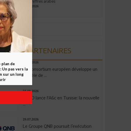
aux chiffres arabes
09.07.2026
PARTENAIRES
06.08.2026
e plan de
Un consortium européen développe un
 Un pas vers la
n sur un long
modèle de ...
rir
04.08.2026
OPPO lance l'A6c en Tunisie: la nouvelle
...
29.07.2026
Le Groupe QNB poursuit l’exécution