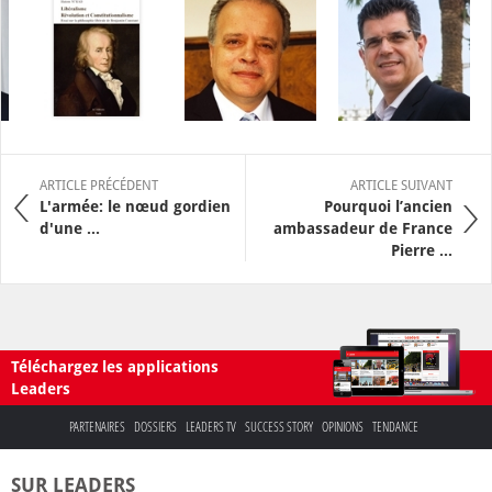
ARTICLE PRÉCÉDENT
ARTICLE SUIVANT
L'armée: le nœud gordien
Pourquoi l’ancien
d'une ...
ambassadeur de France
Pierre ...
Téléchargez les applications
Leaders
PARTENAIRES
DOSSIERS
LEADERS TV
SUCCESS STORY
OPINIONS
TENDANCE
SUR LEADERS