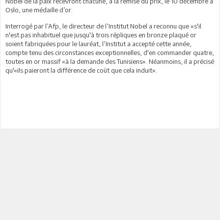
Nobel de la paix recevront chacune, à la remise du prix, le 10 décembre à
Oslo, une médaille d’or.
Interrogé par l’Afp, le directeur de l’Institut Nobel a reconnu que «s'il
n'est pas inhabituel que jusqu'à trois répliques en bronze plaqué or
soient fabriquées pour le lauréat, l’Institut a accepté cette année,
compte tenu des circonstances exceptionnelles, d'en commander quatre,
toutes en or massif «à la demande des Tunisiens». Néanmoins, il a précisé
qu'«ils paieront la différence de coût que cela induit».