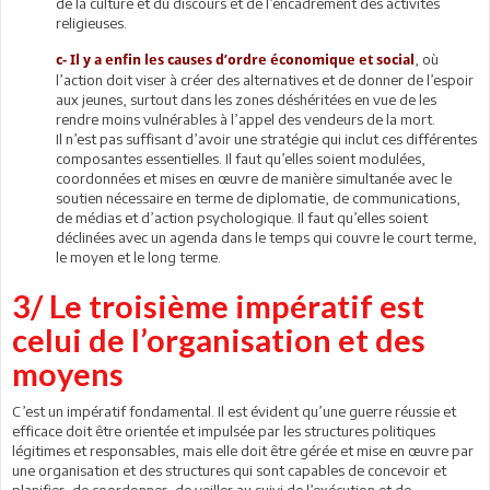
de la culture et du discours et de l’encadrement des activités
religieuses.
, où
c- Il y a enfin les causes d’ordre économique et socia
l
l’action doit viser à créer des alternatives et de donner de l’espoir
aux jeunes, surtout dans les zones déshéritées en vue de les
rendre moins vulnérables à l’appel des vendeurs de la mort.
Il n’est pas suffisant d’avoir une stratégie qui inclut ces différentes
composantes essentielles. Il faut qu’elles soient modulées,
coordonnées et mises en œuvre de manière simultanée avec le
soutien nécessaire en terme de diplomatie, de communications,
de médias et d’action psychologique. Il faut qu’elles soient
déclinées avec un agenda dans le temps qui couvre le court terme,
le moyen et le long terme.
3/ Le troisième impératif est
celui de l’organisation et des
moyens
C’est un impératif fondamental. Il est évident qu’une guerre réussie et
efficace doit être orientée et impulsée par les structures politiques
légitimes et responsables, mais elle doit être gérée et mise en œuvre par
une organisation et des structures qui sont capables de concevoir et
planifier, de coordonner, de veiller au suivi de l’exécution et de