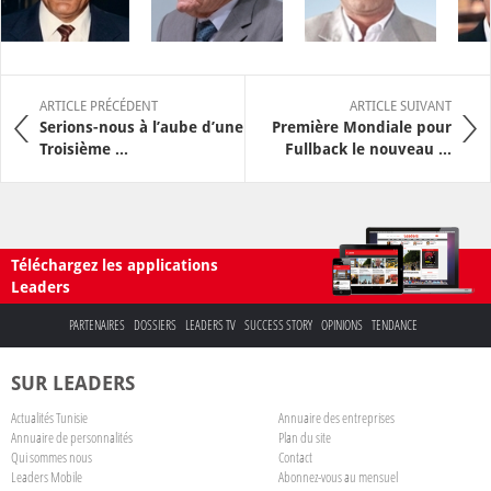
ARTICLE PRÉCÉDENT
ARTICLE SUIVANT
Serions-nous à l’aube d’une
Première Mondiale pour
Troisième ...
Fullback le nouveau ...
Téléchargez les applications
Leaders
PARTENAIRES
DOSSIERS
LEADERS TV
SUCCESS STORY
OPINIONS
TENDANCE
SUR LEADERS
Actualités Tunisie
Annuaire des entreprises
Annuaire de personnalités
Plan du site
Qui sommes nous
Contact
Leaders Mobile
Abonnez-vous au mensuel