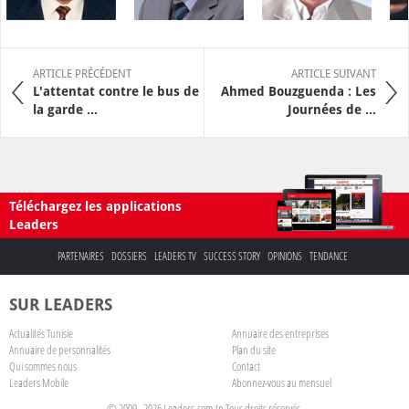
ARTICLE PRÉCÉDENT
ARTICLE SUIVANT
L'attentat contre le bus de
Ahmed Bouzguenda : Les
la garde ...
Journées de ...
Téléchargez les applications
Leaders
PARTENAIRES
DOSSIERS
LEADERS TV
SUCCESS STORY
OPINIONS
TENDANCE
SUR LEADERS
Actualités Tunisie
Annuaire des entreprises
Annuaire de personnalités
Plan du site
Qui sommes nous
Contact
Leaders Mobile
Abonnez-vous au mensuel
© 2009 - 2026 Leaders.com.tn Tous droits réservés.