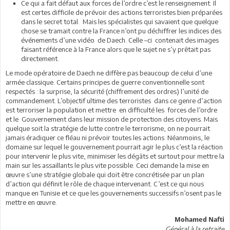
Ce qui a fait défaut aux forces de l’ordre c’est le renseignement. Il
est certes difficile de prévoir des actions terroristes bien préparées
dans le secret total. Mais les spécialistes qui savaient que quelque
chose se tramait contre la France n’ont pu déchiffrer les indices des
événements d’une vidéo de Daech. Celle –ci contenait des images
faisant référence à la France alors que le sujet ne s’y prêtait pas
directement.
Le mode opératoire de Daech ne diffère pas beaucoup de celui d’une
armée classique. Certains principes de guerre conventionnelle sont
respectés : la surprise, la sécurité (chiffrement des ordres) l’unité de
commandement. L’objectif ultime des terroristes dans ce genre d’action
est terroriser la population et mettre en difficulté les forces de l’ordre
et le Gouvernement dans leur mission de protection des citoyens. Mais
quelque soit la stratégie de lutte contre le terrorisme, on ne pourrait
jamais éradiquer ce fléau ni prévoir toutes les actions. Néanmoins, le
domaine sur lequel le gouvernement pourrait agir le plus c’est la réaction
pour intervenir le plus vite, minimiser les dégâts et surtout pour mettre la
main sur les assaillants le plus vite possible. Ceci demande la mise en
œuvre s’une stratégie globale qui doit être concrétisée par un plan
d’action qui définit le rôle de chaque intervenant. C’est ce qui nous
manque en Tunisie et ce que les gouvernements successifs n’osent pas le
mettre en œuvre.
Mohamed Nafti
Général à la retraite