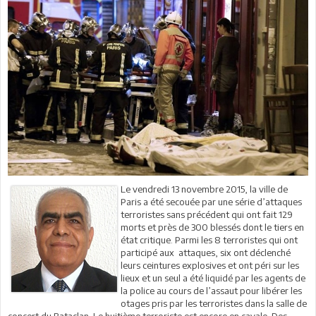
Le vendredi 13 novembre 2015, la ville de
Paris a été secouée par une série d’attaques
terroristes sans précédent qui ont fait 129
morts et près de 300 blessés dont le tiers en
état critique. Parmi les 8 terroristes qui ont
participé aux attaques, six ont déclenché
leurs ceintures explosives et ont péri sur les
lieux et un seul a été liquidé par les agents de
la police au cours de l’assaut pour libérer les
otages pris par les terroristes dans la salle de
concert du Bataclan. Le huitième terroriste est encore en cavale. Des