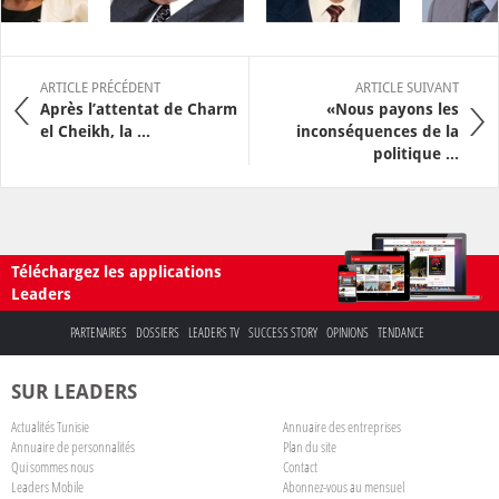
ARTICLE PRÉCÉDENT
ARTICLE SUIVANT
Après l’attentat de Charm
«Nous payons les
el Cheikh, la ...
inconséquences de la
politique ...
Téléchargez les applications
Leaders
PARTENAIRES
DOSSIERS
LEADERS TV
SUCCESS STORY
OPINIONS
TENDANCE
SUR LEADERS
Actualités Tunisie
Annuaire des entreprises
Annuaire de personnalités
Plan du site
Qui sommes nous
Contact
Leaders Mobile
Abonnez-vous au mensuel