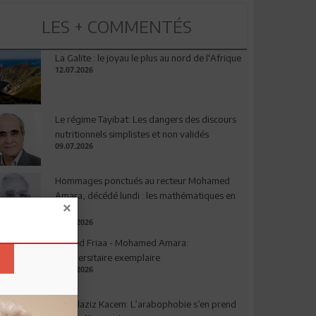
LES + COMMENTÉS
La Galite : le joyau le plus au nord de l'Afrique
12.07.2026
Le régime Tayibat: Les dangers des discours
nutritionnels simplistes et non validés
09.07.2026
Hommages ponctués au recteur Mohamed
Amara, décédé lundi : les mathématiques en
deuil
03.08.2026
Ahmed Friaa - Mohamed Amara:
l’Universitaire exemplaire
04.08.2026
Abdelaziz Kacem: L’arabophobie s’en prend