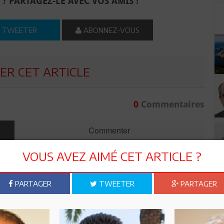
 ? PARTAGEZ-LE AVEC VOS AMIS !
TWEETER
ABONNEZ-VOUS
R CET ARTICLE
0
Commentaires
Commenter
VOUS AVEZ AIMÉ CET ARTICLE ?
PARTAGER
TWEETER
PARTAGER