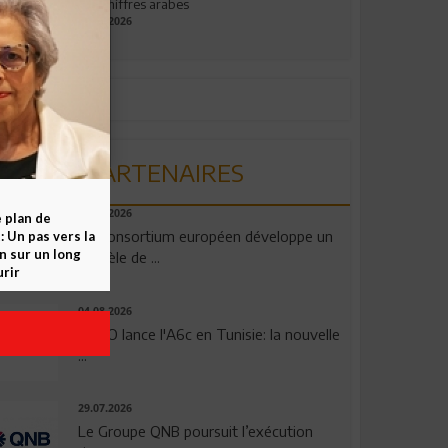
aux chiffres arabes
09.07.2026
PARTENAIRES
06.08.2026
e plan de
Un consortium européen développe un
 Un pas vers la
n sur un long
modèle de ...
rir
04.08.2026
OPPO lance l'A6c en Tunisie: la nouvelle
...
29.07.2026
Le Groupe QNB poursuit l’exécution