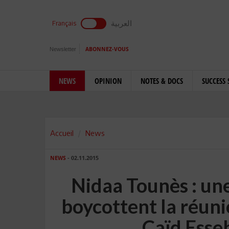
العربية
Français
Newsletter
ABONNEZ-VOUS
NEWS
OPINION
NOTES & DOCS
SUCCESS 
Accueil
News
NEWS
- 02.11.2015
Nidaa Tounès : un
boycottent la réuni
Caïd Esse