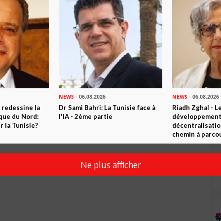
Envoyer
NEWS
- 06.08.2026
NEWS
- 06.08.2026
 redessine la
Dr Sami Bahri: La Tunisie face à
Riadh Zghal - L
ique du Nord:
l'IA - 2ème partie
développement:
 la Tunisie?
décentralisatio
chemin à parcou
Ne plus afficher