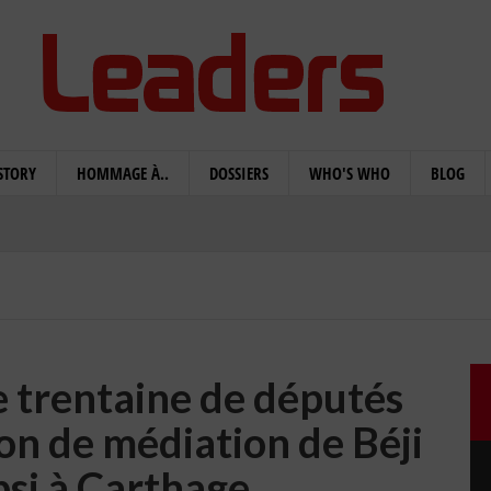
STORY
HOMMAGE À..
DOSSIERS
WHO'S WHO
BLOG
e trentaine de députés
on de médiation de Béji
bsi à Carthage