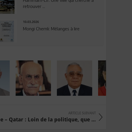
Hammam-Lif: Une ville qui cherche à
retrouver ...
10.03.2026
Mongi Chemli: Mélanges à lire
ARTICLE SUIVANT
e – Qatar : Loin de la politique, que ...