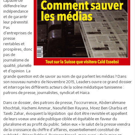
capable de
défendre leur
indépendance
et de garantir
leur pérennité.
Pas
d’entreprises de
presse
rentables et
prospères, donc
pas de
journalisme de
qualité, plurielle
et d’opinion. La
grande question est de savoir au nom de qui parlent les médias ? Dans
son nouveau numéro de Novembre 2015, Leaders ouvre ce grand dossier
et interroge les différents acteurs de la scène médiatique tunisienne :
patrons de presse, journalistes, syndicat et Haica.
Dans ce dossier, des patrons de presse, l'occrurrence, Abderrahmane
Khochtali, Hachemi Ammar, Naoufel Ben Rayana, Moez Ben Gharbia et
Taieb Zahar, évoquent la législation qui doit être revisitée et appellent
de leurs voeux une aide publique ciblée et équitable en faveur du
pluralisme et au profit du public. Selon eux « le salut de la presse viendra
de la croissance du chiffre d’affaires, essentiellement constitué de
publicité » (Nizar Bahloul, Business News), mais aussi «de la mise en