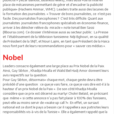
place de mécanismes permettant de gérer et d’encadrer la publicité
publique» (Hachemi Ammar, WMC). Leaders traite aussi des lacunes de
la formation des journalistes. « Trouver de bons journalistes, ce n'est pas
facile. Des journalistes francophones ? C'est très difficile. Quant aux
journalistes journalistes francophones spécialisés en économie-finance,
arriver à les dénicher relève du miracle » note Ismail Ben Sassi
(IlBoursa.com). Ce dossier s'intéresse aussi au secteur public : La Presse
et l’établissement de la télévision tunisienne. Néji Bghouri, en sa qualité
de Président de la SNJT, et Nouri Lajmi, en tant que Président de la Haica
nous font part de leurs recommandations pour « sauver ces médias ».
Nobel
Leaders consacre également une large place au Prix Nobel de la Paix.
Ainsi, Guy Sibton , Khadija Moalla et Walid Bel Hadj Amor donnent leurs
avis respectifs sur la question.
Pour Guy Sibton, désormais« chaque mot, chaque geste devra être
précédé d’une question : ce que je vais faire, ce que je vais dire est-il à la
hauteur d’un prix Nobel de la Paix ». De son côté Khadija Moalla
considère que ce prix est décerné au martyr Chokri Belaïd, en précisant
que même « si cette annonce n’a pas fait plaisir à 100% des Tunisiens,
peut-elle au moins servir de «wake up call ?». En effet, un sursaut
national est ce dont le pays a besoin car il rappellera aux patriotes leurs
responsabilités vis-à-vis de la Tunisie ». Elle a également rappelé que la