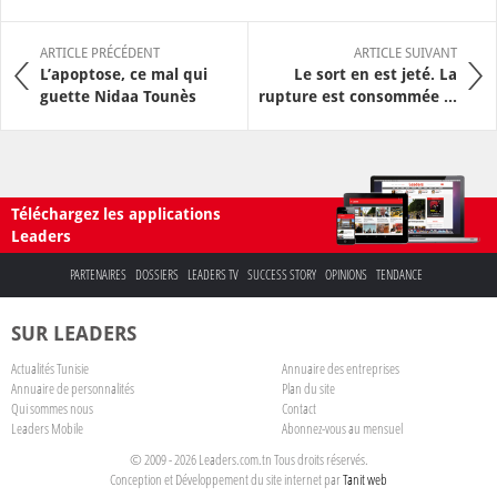
ARTICLE PRÉCÉDENT
ARTICLE SUIVANT
L’apoptose, ce mal qui
Le sort en est jeté. La
guette Nidaa Tounès
rupture est consommée ...
Téléchargez les applications
Leaders
PARTENAIRES
DOSSIERS
LEADERS TV
SUCCESS STORY
OPINIONS
TENDANCE
SUR LEADERS
Actualités Tunisie
Annuaire des entreprises
Annuaire de personnalités
Plan du site
Qui sommes nous
Contact
Leaders Mobile
Abonnez-vous au mensuel
© 2009 - 2026 Leaders.com.tn Tous droits réservés.
Conception et Développement du site internet par
Tanit web