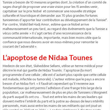
Tunisie a besoin de 10 mesures urgentes dont ,la création d’un comité de
sages chargé de proposer une vraie vision pour les 15 années venir,
capitaliser sur le prix Nobel et commencer une nouvelle stratégie
culturelle et touristique et demander aux 70 plus grandes fortunes
tunisiennes d’apporter leur contribution au développement de la Tunisie".
Par contre, Walid Bel Hadj Amor, estime que ce Nobel arrive
malheureusement un peu tard, au regard des événements que la Tunisie a
vécus cette année :« Il s’agit certes d’une reconnaissance de la
communauté internationale, importante, mais bien moins utile que la
confiance que nous devons avoir en nous-mêmes pour remonter le
courant de l’adversité ».
L’apoptose de Nidaa Tounes
Medecin de son état, Slaheddine Sellami, utilise un terme médical pour
décrire le mal qui guette de Nidaa Tounès : l’apoptose (la mort
programmée d’une cellule ; elle est d’autant plus rapide que cette cellule
est malade, infectée ou tumorale). L'auteur estime que le pays a encore
besoin d’un Nidaa fort. « Il faudrait cependant qu’il revienne aux
fondamentaux qui ont permis l’adhésion d’une frange très large de la
population, car malheureusement de plus en plus de Tunisiens s’éloignent
du parti auquel ils ont cru … Tout est entre les mains de ses leaders qui
doivent mettre l’intérêt du parti et la patrie au-dessus de leurs intérêts
personnels, mais aussi entre les mains de ses militants qui ont joué un
rôle capital en 2013 et en 2014 ». Leaders s'ntéresse à d'autres sujets