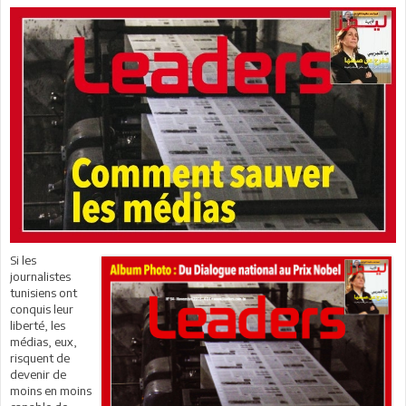
Si les
journalistes
tunisiens ont
conquis leur
liberté, les
médias, eux,
risquent de
devenir de
moins en moins