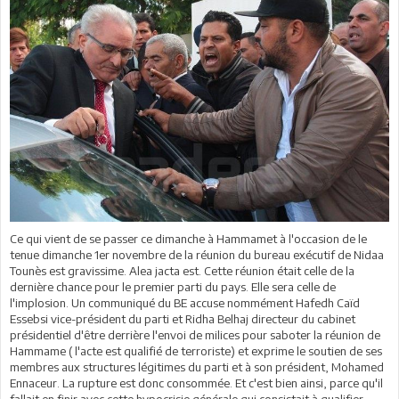
Ce qui vient de se passer ce dimanche à Hammamet à l'occasion de le
tenue dimanche 1er novembre de la réunion du bureau exécutif de Nidaa
Tounès est gravissime. Alea jacta est. Cette réunion était celle de la
dernière chance pour le premier parti du pays. Elle sera celle de
l'implosion. Un communiqué du BE accuse nommément Hafedh Caïd
Essebsi vice-président du parti et Ridha Belhaj directeur du cabinet
présidentiel d'être derrière l'envoi de milices pour saboter la réunion de
Hammame ( l'acte est qualifié de terroriste) et exprime le soutien de ses
membres aux structures légitimes du parti et à son président, Mohamed
Ennaceur. La rupture est donc consommée. Et c'est bien ainsi, parce qu'il
fallait en finir avec cette hypocrisie générale qui consistait à qualifier