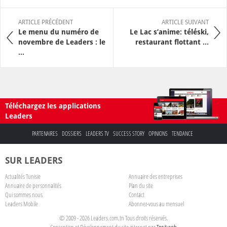
ARTICLE PRÉCÉDENT
ARTICLE SUIVANT
Le menu du numéro de
Le Lac s’anime: téléski,
novembre de Leaders : le
restaurant flottant ...
...
Téléchargez les applications
Leaders
PARTENAIRES
DOSSIERS
LEADERS TV
SUCCESS STORY
OPINIONS
TENDANCE
SUR LEADERS
Actualités Tunisie
Annuaire des entreprises
Annuaire de personnalités
Plan du site
Qui sommes nous
Contact
Leaders Mobile
Abonnez-vous au mensuel
© 2009 - 2026 Leaders.com.tn Tous droits réservés.