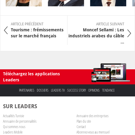
ARTICLE PRÉCÉDENT
ARTICLE SUIVANT
Tourisme : frémissements
Moncef Sellami : Les
sur le marché français
industriels arabes du câble
...
Téléchargez les applications
Leaders
PARTENAIRES
DOSSIERS
LEADERS TV
SUCCESS STORY
OPINIONS
TENDANCE
SUR LEADERS
Actualités Tunisie
Annuaire des entreprises
Annuaire de personnalités
Plan du site
Qui sommes nous
Contact
Leaders Mobile
Abonnez-vous au mensuel