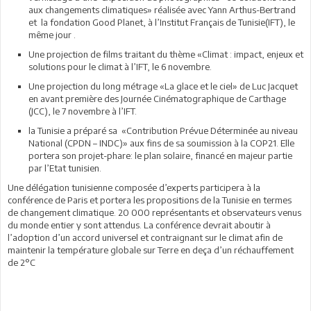
aux changements climatiques» réalisée avec Yann Arthus-Bertrand
et la fondation Good Planet, à l’Institut Français de Tunisie(IFT), le
même jour .
Une projection de films traitant du thème «Climat : impact, enjeux et
solutions pour le climat à l’IFT, le 6 novembre.
Une projection du long métrage «La glace et le ciel» de Luc Jacquet
en avant première des Journée Cinématographique de Carthage
(JCC), le 7 novembre à l’IFT.
la Tunisie a préparé sa «Contribution Prévue Déterminée au niveau
National (CPDN – INDC)» aux fins de sa soumission à la COP21. Elle
portera son projet-phare: le plan solaire, financé en majeur partie
par l’Etat tunisien.
Une délégation tunisienne composée d’experts participera à la
conférence de Paris et portera les propositions de la Tunisie en termes
de changement climatique. 20 000 représentants et observateurs venus
du monde entier y sont attendus. La conférence devrait aboutir à
l’adoption d’un accord universel et contraignant sur le climat afin de
maintenir la température globale sur Terre en deça d’un réchauffement
de 2°C