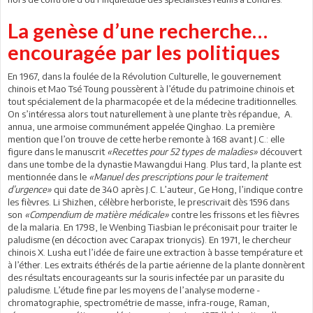
La genèse d’une recherche…
encouragée par les politiques
En 1967, dans la foulée de la Révolution Culturelle, le gouvernement
chinois et Mao Tsé Toung poussèrent à l’étude du patrimoine chinois et
tout spécialement de la pharmacopée et de la médecine traditionnelles.
On s’intéressa alors tout naturellement à une plante très répandue, A.
annua, une armoise communément appelée Qinghao. La première
mention que l’on trouve de cette herbe remonte à 168 avant J.C.: elle
figure dans le manuscrit
«Recettes pour 52 types de maladies»
découvert
dans une tombe de la dynastie Mawangdui Hang. Plus tard, la plante est
mentionnée dans le
«Manuel des prescriptions pour le traitement
d’urgence»
qui date de 340 après J.C. L’auteur, Ge Hong, l’indique contre
les fièvres. Li Shizhen, célèbre herboriste, le prescrivait dès 1596 dans
son
«Compendium de matière médicale»
contre les frissons et les fièvres
de la malaria. En 1798, le Wenbing Tiasbian le préconisait pour traiter le
paludisme (en décoction avec Carapax trionycis). En 1971, le chercheur
chinois X. Lusha eut l’idée de faire une extraction à basse température et
à l’éther. Les extraits éthérés de la partie aérienne de la plante donnèrent
des résultats encourageants sur la souris infectée par un parasite du
paludisme. L’étude fine par les moyens de l’analyse moderne -
chromatographie, spectrométrie de masse, infra-rouge, Raman,