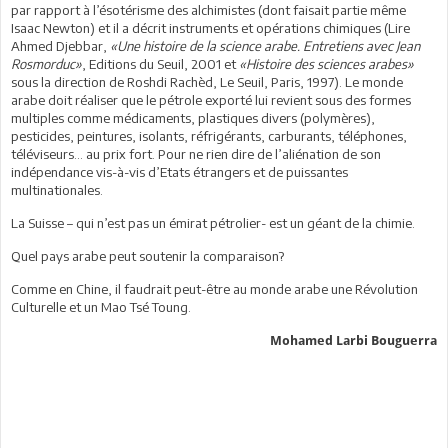
par rapport à l’ésotérisme des alchimistes (dont faisait partie même
Isaac Newton) et il a décrit instruments et opérations chimiques (Lire
Ahmed Djebbar,
«Une histoire de la science arabe. Entretiens avec Jean
Rosmorduc»
, Editions du Seuil, 2001 et
«Histoire des sciences arabes»
sous la direction de Roshdi Rachèd, Le Seuil, Paris, 1997). Le monde
arabe doit réaliser que le pétrole exporté lui revient sous des formes
multiples comme médicaments, plastiques divers (polymères),
pesticides, peintures, isolants, réfrigérants, carburants, téléphones,
téléviseurs… au prix fort. Pour ne rien dire de l’aliénation de son
indépendance vis-à-vis d’Etats étrangers et de puissantes
multinationales.
La Suisse – qui n’est pas un émirat pétrolier- est un géant de la chimie.
Quel pays arabe peut soutenir la comparaison?
Comme en Chine, il faudrait peut-être au monde arabe une Révolution
Culturelle et un Mao Tsé Toung.
Mohamed Larbi Bouguerra