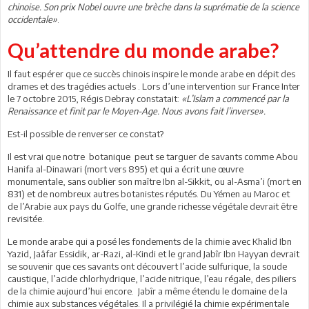
chinoise. Son prix Nobel ouvre une brèche dans la suprématie de la science
occidentale»
.
Qu’attendre du monde arabe?
Il faut espérer que ce succès chinois inspire le monde arabe en dépit des
drames et des tragédies actuels . Lors d’une intervention sur France Inter
le 7 octobre 2015, Régis Debray constatait:
«L’Islam a commencé par la
Renaissance et finit par le Moyen-Age. Nous avons fait l’inverse».
Est-il possible de renverser ce constat?
Il est vrai que notre botanique peut se targuer de savants comme Abou
Hanifa al-Dinawari (mort vers 895) et qui a écrit une œuvre
monumentale, sans oublier son maître Ibn al-Sikkit, ou al-Asma’i (mort en
831) et de nombreux autres botanistes réputés. Du Yémen au Maroc et
de l’Arabie aux pays du Golfe, une grande richesse végétale devrait être
revisitée.
Le monde arabe qui a posé les fondements de la chimie avec Khalid Ibn
Yazid, Jaâfar Essidik, ar-Razi, al-Kindi et le grand Jabîr Ibn Hayyan devrait
se souvenir que ces savants ont découvert l’acide sulfurique, la soude
caustique, l’acide chlorhydrique, l’acide nitrique, l’eau régale, des piliers
de la chimie aujourd’hui encore. Jabîr a même étendu le domaine de la
chimie aux substances végétales. Il a privilégié la chimie expérimentale