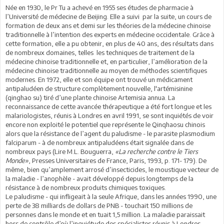
Née en 1930, le Pr Tu a achevé en 1955 ses études de pharmacie à
l’Université de médecine de Beijing. Elle a suivi par la suite, un cours de
formation de deux ans et demi sur les théories de la médecine chinoise
traditionnelle à l’intention des experts en médecine occidentale. Grâce à
cette formation, elle a pu obtenir, en plus de 40 ans, des résultats dans
de nombreux domaines, telles les techniques de traitement de la
médecine chinoise traditionnelle et, en particulier, l’amélioration de la
médecine chinoise traditionnelle au moyen de méthodes scientifiques
modernes. En 1972, elle et son équipe ont trouvé un médicament
antipaludéen de structure complètement nouvelle, l'artémisinine
(qinghao su) tiré d’une plante chinoise Artemisia annua. La
reconnaissance de cette avancée thérapeutique a été fort longue et les
malariologistes, réunis à Londres en avril 1991, se sont inquiétés de voir
encore non exploité le potentiel que représente le Qinqhaosu chinois
alors que la résistance de l’agent du paludisme - le parasite plasmodium
falciparum - à de nombreux antipaludéens était signalée dans de
nombreux pays (Lire M.L. Bouguerra,
«La recherche contre le Tiers
Monde»
, Presses Universitaires de France, Paris, 1993, p. 171- 179). De
même, bien qu’amplement arrosé d’insecticides, le moustique vecteur de
la maladie - l’anophèle - avait développé depuis longtemps de la
résistance à de nombreux produits chimiques toxiques.
Le paludisme - qui infligeait à la seule Afrique, dans les années 1990, une
perte de 38 milliards de dollars de PNB - touchait 150 millions de
personnes dans le monde et en tuait 1,5 million. La maladie paraissait
hors de contrôle d’où l’inquiétude des spécialistes réunis à Londres.