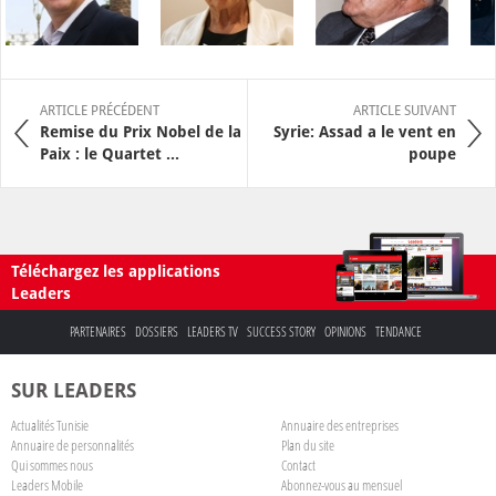
ARTICLE PRÉCÉDENT
ARTICLE SUIVANT
Remise du Prix Nobel de la
Syrie: Assad a le vent en
Paix : le Quartet ...
poupe
Téléchargez les applications
Leaders
PARTENAIRES
DOSSIERS
LEADERS TV
SUCCESS STORY
OPINIONS
TENDANCE
SUR LEADERS
Actualités Tunisie
Annuaire des entreprises
Annuaire de personnalités
Plan du site
Qui sommes nous
Contact
Leaders Mobile
Abonnez-vous au mensuel