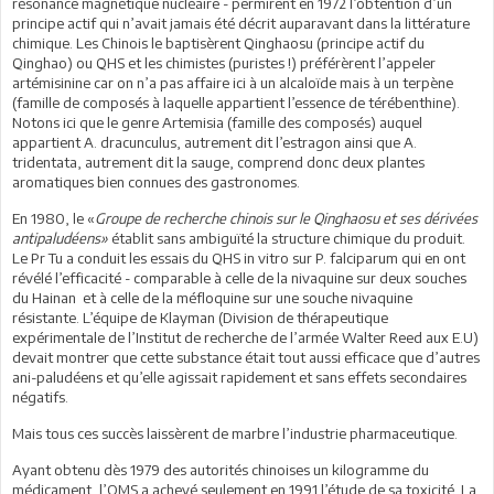
résonance magnétique nucléaire - permirent en 1972 l’obtention d’un
principe actif qui n’avait jamais été décrit auparavant dans la littérature
chimique. Les Chinois le baptisèrent Qinghaosu (principe actif du
Qinghao) ou QHS et les chimistes (puristes !) préférèrent l’appeler
artémisinine car on n’a pas affaire ici à un alcaloïde mais à un terpène
(famille de composés à laquelle appartient l’essence de térébenthine).
Notons ici que le genre Artemisia (famille des composés) auquel
appartient A. dracunculus, autrement dit l’estragon ainsi que A.
tridentata, autrement dit la sauge, comprend donc deux plantes
aromatiques bien connues des gastronomes.
En 1980, le «
Groupe de recherche chinois sur le Qinghaosu et ses dérivées
antipaludéens»
établit sans ambiguïté la structure chimique du produit.
Le Pr Tu a conduit les essais du QHS in vitro sur P. falciparum qui en ont
révélé l’efficacité - comparable à celle de la nivaquine sur deux souches
du Hainan et à celle de la méfloquine sur une souche nivaquine
résistante. L’équipe de Klayman (Division de thérapeutique
expérimentale de l’Institut de recherche de l’armée Walter Reed aux E.U)
devait montrer que cette substance était tout aussi efficace que d’autres
ani-paludéens et qu’elle agissait rapidement et sans effets secondaires
négatifs.
Mais tous ces succès laissèrent de marbre l’industrie pharmaceutique.
Ayant obtenu dès 1979 des autorités chinoises un kilogramme du
médicament, l’OMS a achevé seulement en 1991 l’étude de sa toxicité. La