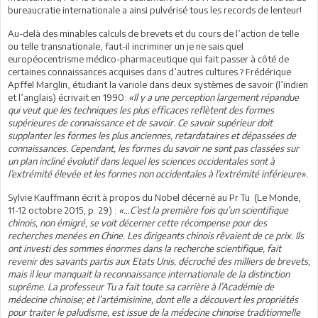
bureaucratie internationale a ainsi pulvérisé tous les records de lenteur!
Au-delà des minables calculs de brevets et du cours de l’action de telle
ou telle transnationale, faut-il incriminer un je ne sais quel
européocentrisme médico-pharmaceutique qui fait passer à côté de
certaines connaissances acquises dans d’autres cultures ? Frédérique
Apffel Marglin, étudiant la variole dans deux systèmes de savoir (l’indien
et l’anglais) écrivait en 1990:
«Il y a une perception largement répandue
qui veut que les techniques les plus efficaces reflètent des formes
supérieures de connaissance et de savoir. Ce savoir supérieur doit
supplanter les formes les plus anciennes, retardataires et dépassées de
connaissances. Cependant, les formes du savoir ne sont pas classées sur
un plan incliné évolutif dans lequel les sciences occidentales sont à
l’extrémité élevée et les formes non occidentales à l’extrémité inférieure».
Sylvie Kauffmann écrit à propos du Nobel décerné au Pr Tu (Le Monde,
11-12 octobre 2015, p. 29) :
«…C’est la première fois qu’un scientifique
chinois, non émigré, se voit décerner cette récompense pour des
recherches menées en Chine. Les dirigeants chinois rêvaient de ce prix. Ils
ont investi des sommes énormes dans la recherche scientifique, fait
revenir des savants partis aux Etats Unis, décroché des milliers de brevets,
mais il leur manquait la reconnaissance internationale de la distinction
suprême. La professeur Tu a fait toute sa carrière à l’Académie de
médecine chinoise; et l’artémisinine, dont elle a découvert les propriétés
pour traiter le paludisme, est issue de la médecine chinoise traditionnelle