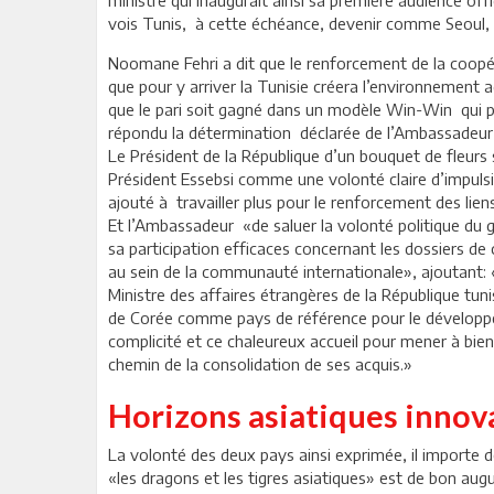
vois Tunis, à cette échéance, devenir comme Seoul, c
Noomane Fehri a dit que le renforcement de la coopér
que pour y arriver la Tunisie créera l’environnement
que le pari soit gagné dans un modèle Win-Win qui p
répondu la détermination déclarée de l’Ambassadeur De
Le Président de la République d’un bouquet de fleurs 
Président Essebsi comme une volonté claire d’impulsi
ajouté à travailler plus pour le renforcement des lie
Et l’Ambassadeur «de saluer la volonté politique du g
sa participation efficaces concernant les dossiers de 
au sein de la communauté internationale», ajoutant: «
Ministre des affaires étrangères de la République tun
de Corée comme pays de référence pour le développem
complicité et ce chaleureux accueil pour mener à bie
chemin de la consolidation de ses acquis.»
Horizons asiatiques innova
La volonté des deux pays ainsi exprimée, il importe d
«les dragons et les tigres asiatiques» est de bon aug