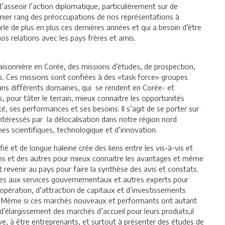
asseoir l’action diplomatique, particulièrement sur de
ier rang des préoccupations de nos représentations à
le de plus en plus ces dernières années et qui a besoin d’être
nos relations avec les pays frères et amis.
aisonnière en Corée, des missions d’études, de prospection,
s. Ces missions sont confiées à des «task force» groupes
ans différents domaines, qui se rendent en Corée- et
 pour tâter le terrain, mieux connaitre les opportunités
é, ses performances et ses besoins. Il s’agit de se porter sur
 intéressés par la délocalisation dans notre région nord
ches scientifiques, technologique et d’innovation.
é et de longue haleine crée des liens entre les vis-à-vis et
 uns et des autres pour mieux connaitre les avantages et même
 revenir au pays pour faire la synthèse des avis et constats.
ées aux services gouvernementaux et autres experts pour
oopération, d’attraction de capitaux et d’investissements
x. Même si ces marchés nouveaux et performants ont autant
d’élargissement des marchés d’accueil pour leurs produits,il
tive, à être entreprenants, et surtout à présenter des études de