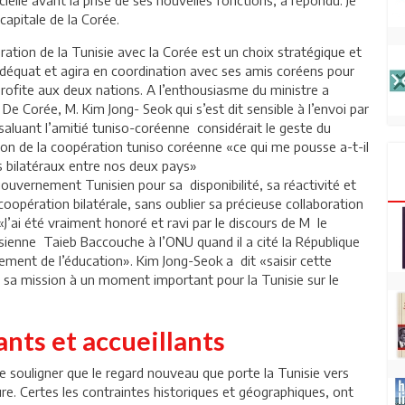
apitale de la Corée.
ation de la Tunisie avec la Corée est un choix stratégique et
 adéquat et agira en coordination avec ses amis coréens pour
rofite aux deux nations. A l’enthousiasme du ministre a
 Corée, M. Kim Jong- Seok qui s’est dit sensible à l’envoi par
saluant l’amitié tuniso-coréenne considérait le geste du
on de la coopération tuniso coréenne «ce qui me pousse a-t-il
ns bilatéraux entre nos deux pays»
ouvernement Tunisien pour sa disponibilité, sa réactivité et
coopération bilatérale, sans oublier sa précieuse collaboration
J’ai été vraiment honoré et ravi par le discours de M le
isienne Taieb Baccouche à l’ONU quand il a cité la République
ent de l’éducation». Kim Jong-Seok a dit «saisir cette
n sa mission à un moment important pour la Tunisie sur le
nts et accueillants
e souligner que le regard nouveau que porte la Tunisie vers
ure. Certes les contraintes historiques et géographiques, ont