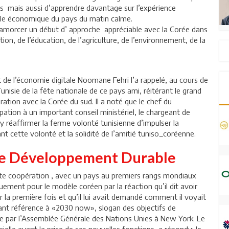
ens mais aussi d’apprendre davantage sur l’expérience
cle économique du pays du matin calme.
’amorcer un début d’ approche appréciable avec la Corée dans
on, de l’éducation, de l’agriculture, de l’environnement, de la
 de l’économie digitale Noomane Fehri l’a rappelé, au cours de
nisie de la fête nationale de ce pays ami, réitérant le grand
ration avec la Corée du sud. Il a noté que le chef du
ation à un important conseil ministériel, le chargeant de
 réaffirmer la ferme volonté tunisienne d’impulser la
t cette volonté et la solidité de l’amitié tuniso_coréenne.
de Développement Durable
ette coopération , avec un pays au premiers rangs mondiaux
uement pour le modèle coréen par la réaction qu’il dit avoir
 la première fois et qu’il lui avait demandé comment il voyait
isant référence à «2030 now», slogan des objectifs de
 par l’Assemblée Générale des Nations Unies à New York. Le
cielle avant la prise de ses nouvelles fonctions, a répondu: Je