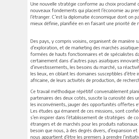
Une nouvelle stratégie conforme au choix proclamé d’
nouveaux fondements qui placent l’économie au prem
l’étranger. C’est la diplomatie économique dont on par
mieux définie, planifiée en en faisant une priorité de 
Des pays, y compris voisins, organisent de manière s
d’exploration, et de marketing des marchés asiatique
formées de hauts fonctionnaires et de spécialistes d
certainement dans d’autres pays asiatiques innovants,
d’investissements, les besoins du marché, sa réactivit
les lieux, en ciblant les domaines susceptibles d’être
africaine, de leurs activités de production, de recher
Ce travail méthodique répétitif convenablement planifi
partenaires des deux cotés, suscite la curiosité des
les inconvénients, jauger des opportunités offertes et
Les études qui émanent de ces missions, sont confi
s’en inspirer dans l’établissement de stratégies de c
étrangers et de marchés pour les produits nationau
besoin que nous, à des degrés divers, d’expansion et 
nous appartient d’être les premiers à prendre l’initia