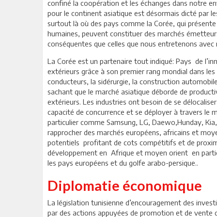
confiné la coopération et les échanges dans notre e
pour le continent asiatique est désormais dicté par l
surtout là où des pays comme la Corée, qui présente
humaines, peuvent constituer des marchés émetteurs
conséquentes que celles que nous entretenons avec n
La Corée est un partenaire tout indiqué: Pays de l’in
extérieurs grâce à son premier rang mondial dans les
conducteurs, la sidérurgie, la construction automobile
sachant que le marché asiatique déborde de producti
extérieurs. Les industries ont besoin de se délocalise
capacité de concurrence et se déployer à travers le 
particulier comme Samsung, LG, Daewo,Hunday, Kia,
rapprocher des marchés européens, africains et moyen
potentiels profitant de cots compétitifs et de pro
développement en Afrique et moyen orient en partic
les pays européens et du golfe arabo-persique..
Diplomatie économique
La législation tunisienne d’encouragement des inves
par des actions appuyées de promotion et de vente d