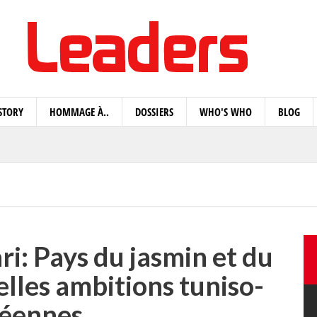
STORY
HOMMAGE À..
DOSSIERS
WHO'S WHO
BLOG
: Pays du jasmin et du
lles ambitions tuniso-
réennes