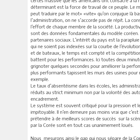
certes massive que les américains ont consacré à la r
déterminant est la force de travail de ce peuple. Le m
peut traduire par le mot» «vite» qu’on conjugue là ba
l’administration, on ne s’accorde pas de répit. La co
l’effort de chaque membre de la société. La productivi
sont des données fondamentales du modèle coréen. Le
partenaires sociaux. L’intérêt du pays est la paraplui
qui ne soient pas indexées sur la courbe de l’évoluti
et de bateaux, le temps est compté et la compétitio
battent pour les performances. Ici toutes deux minute
grignoter quelques secondes pour améliorer la perfor
plus performants tapissent les murs des usines pour ré
exemple.
Le taux d’absentéisme dans les écoles, les administrat
réduits au strict minimum non par la volonté des autor
encadrement.
Le système est souvent critiqué pour la pression et l
impitoyable. Il n’en demeure pas moins vrai que c’est 
prétendre à de meilleurs scores de succès sur la scè
par la Corée sont en tout cas unanimement loués.
Nous mesurons ainsi le gap qui nous sépare de la Co