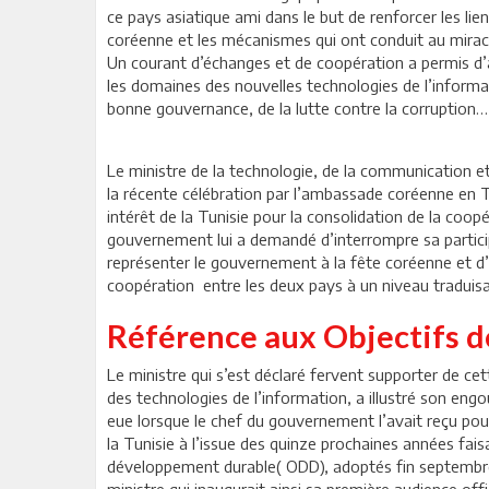
ce pays asiatique ami dans le but de renforcer les li
coréenne et les mécanismes qui ont conduit au mira
Un courant d’échanges et de coopération a permis d
les domaines des nouvelles technologies de l’informati
bonne gouvernance, de la lutte contre la corruption…
Le ministre de la technologie, de la communication et
la récente célébration par l’ambassade coréenne en Tu
intérêt de la Tunisie pour la consolidation de la coopé
gouvernement lui a demandé d’interrompre sa particip
représenter le gouvernement à la fête coréenne et d’y
coopération entre les deux pays à un niveau traduisan
Référence aux Objectifs 
Le ministre qui s’est déclaré fervent supporter de c
des technologies de l’information, a illustré son engo
eue lorsque le chef du gouvernement l’avait reçu pour
la Tunisie à l’issue des quinze prochaines années fa
développement durable( ODD), adoptés fin septembre
ministre qui inaugurait ainsi sa première audience offi