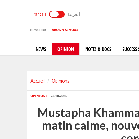
العربية
Français
Newsletter
ABONNEZ-VOUS
NEWS
OPINION
NOTES & DOCS
SUCCESS 
Accueil
Opinions
OPINIONS
- 22.10.2015
Mustapha Khammari
matin calme, nouve
co