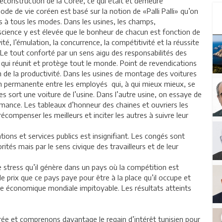
econstruction de la Corée, ce qui était et demeure
ode de vie coréen est basé sur la notion de «Palli Palli» qu’on
s à tous les modes. Dans les usines, les champs,
nscience y est élevée que le bonheur de chacun est fonction de
té, l’émulation, la concurrence, la compétitivité et la réussite
 tout conforté par un sens aigu des responsabilités des
e qui réunit et protège tout le monde. Point de revendications
on de la productivité. Dans les usines de montage des voitures
n permanente entre les employés qui, à qui mieux mieux, se
s sort une voiture de l’usine. Dans l’autre usine, on essaye de
mance. Les tableaux d’honneur des chaines et ouvriers les
compenser les meilleurs et inciter les autres à suivre leur
ions et services publics est insignifiant. Les congés sont
ités mais par le sens civique des travailleurs et de leur
e stress qu’il génère dans un pays où la compétition est
le prix que ce pays paye pour être à la place qu’il occupe et
ne économique mondiale impitoyable. Les résultats atteints
rée et comprenons davantage le regain d’intérêt tunisien pour