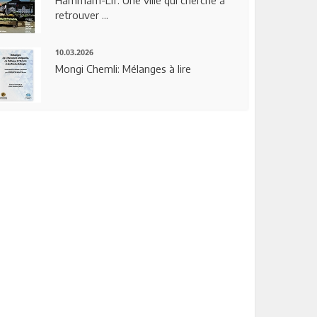
Hammam-Lif: Une ville qui cherche à
retrouver ...
10.03.2026
Mongi Chemli: Mélanges à lire