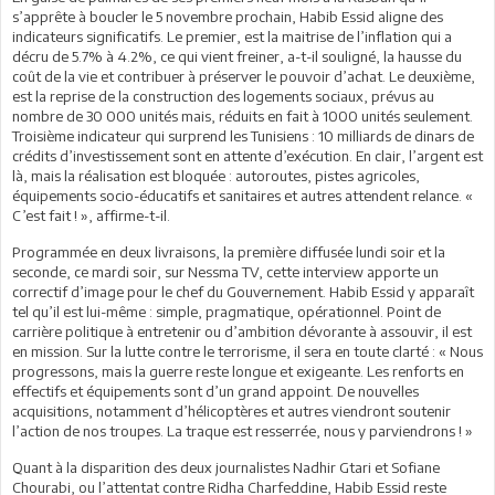
s’apprête à boucler le 5 novembre prochain, Habib Essid aligne des
indicateurs significatifs. Le premier, est la maitrise de l’inflation qui a
décru de 5.7% à 4.2%, ce qui vient freiner, a-t-il souligné, la hausse du
coût de la vie et contribuer à préserver le pouvoir d’achat. Le deuxième,
est la reprise de la construction des logements sociaux, prévus au
nombre de 30 000 unités mais, réduits en fait à 1000 unités seulement.
Troisième indicateur qui surprend les Tunisiens : 10 milliards de dinars de
crédits d’investissement sont en attente d’exécution. En clair, l’argent est
là, mais la réalisation est bloquée : autoroutes, pistes agricoles,
équipements socio-éducatifs et sanitaires et autres attendent relance. «
C’est fait ! », affirme-t-il.
Programmée en deux livraisons, la première diffusée lundi soir et la
seconde, ce mardi soir, sur Nessma TV, cette interview apporte un
correctif d’image pour le chef du Gouvernement. Habib Essid y apparaît
tel qu’il est lui-même : simple, pragmatique, opérationnel. Point de
carrière politique à entretenir ou d’ambition dévorante à assouvir, il est
en mission. Sur la lutte contre le terrorisme, il sera en toute clarté : « Nous
progressons, mais la guerre reste longue et exigeante. Les renforts en
effectifs et équipements sont d’un grand appoint. De nouvelles
acquisitions, notamment d’hélicoptères et autres viendront soutenir
l’action de nos troupes. La traque est resserrée, nous y parviendrons ! »
Quant à la disparition des deux journalistes Nadhir Gtari et Sofiane
Chourabi, ou l’attentat contre Ridha Charfeddine, Habib Essid reste