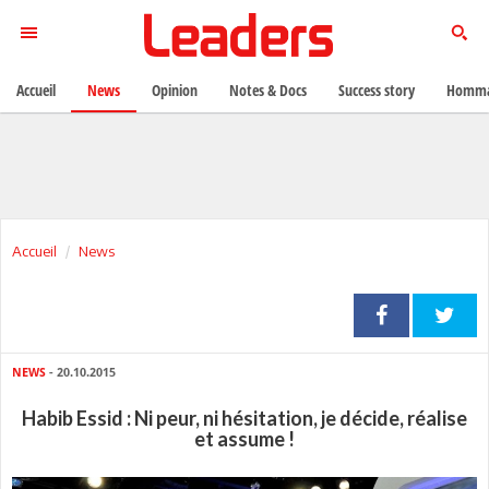
Accueil
News
Opinion
Notes & Docs
Success story
Homma
Accueil
News
NEWS
- 20.10.2015
Habib Essid : Ni peur, ni hésitation, je décide, réalise
et assume !