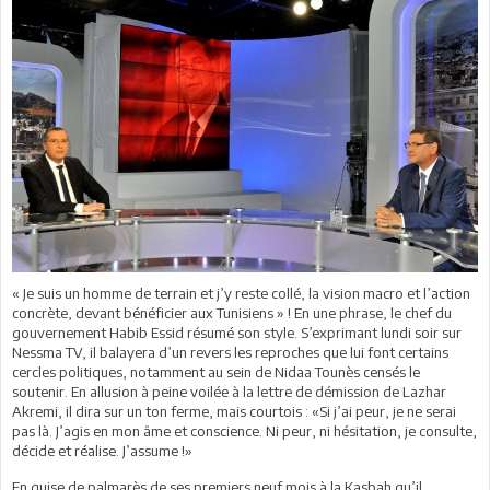
« Je suis un homme de terrain et j’y reste collé, la vision macro et l’action
concrète, devant bénéficier aux Tunisiens » ! En une phrase, le chef du
gouvernement Habib Essid résumé son style. S’exprimant lundi soir sur
Nessma TV, il balayera d’un revers les reproches que lui font certains
cercles politiques, notamment au sein de Nidaa Tounès censés le
soutenir. En allusion à peine voilée à la lettre de démission de Lazhar
Akremi, il dira sur un ton ferme, mais courtois : «Si j’ai peur, je ne serai
pas là. J’agis en mon âme et conscience. Ni peur, ni hésitation, je consulte,
décide et réalise. J’assume !»
En guise de palmarès de ses premiers neuf mois à la Kasbah qu’il