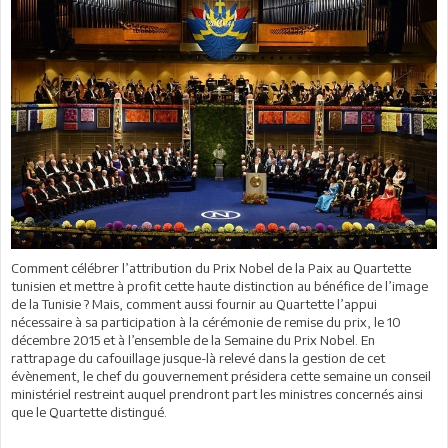
Comment célébrer l’attribution du Prix Nobel de la Paix au Quartette
tunisien et mettre à profit cette haute distinction au bénéfice de l’image
de la Tunisie ? Mais, comment aussi fournir au Quartette l’appui
nécessaire à sa participation à la cérémonie de remise du prix, le 10
décembre 2015 et à l’ensemble de la Semaine du Prix Nobel. En
rattrapage du cafouillage jusque-là relevé dans la gestion de cet
évènement, le chef du gouvernement présidera cette semaine un conseil
ministériel restreint auquel prendront part les ministres concernés ainsi
que le Quartette distingué.