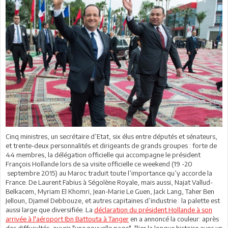
Cinq ministres, un secrétaire d’Etat, six élus entre députés et sénateurs,
et trente-deux personnalités et dirigeants de grands groupes : forte de
44 membres, la délégation officielle qui accompagne le président
François Hollande lors de sa visite officielle ce weekend (19 -20
septembre 2015) au Maroc traduit toute l’importance qu’y accorde la
France. De Laurent Fabius à Ségolène Royale, mais aussi, Najat Vallud-
Belkacem, Myriam El Khomri, Jean-Marie Le Guen, Jack Lang, Taher Ben
Jelloun, Djamel Debbouze, et autres capitaines d’industrie : la palette est
aussi large que diversifiée. La
déclaration du président Hollande à son
arrivée à l'aéroport Ibn Battouta à Tanger
en a annoncé la couleur: après
des diffucultés, ouvrir "une nouvelle page", "lier la longue histoire avec un