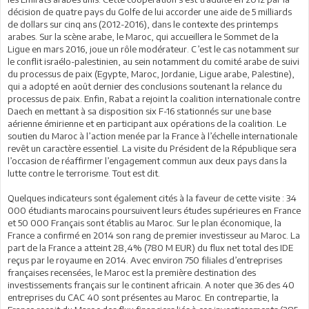
décision de quatre pays du Golfe de lui accorder une aide de 5 milliards
de dollars sur cinq ans (2012-2016), dans le contexte des printemps
arabes. Sur la scène arabe, le Maroc, qui accueillera le Sommet de la
Ligue en mars 2016, joue un rôle modérateur. C’est le cas notamment sur
le conflit israélo-palestinien, au sein notamment du comité arabe de suivi
du processus de paix (Egypte, Maroc, Jordanie, Ligue arabe, Palestine),
qui a adopté en août dernier des conclusions soutenant la relance du
processus de paix. Enfin, Rabat a rejoint la coalition internationale contre
Daech en mettant à sa disposition six F-16 stationnés sur une base
aérienne émirienne et en participant aux opérations de la coalition. Le
soutien du Maroc à l’action menée par la France à l’échelle internationale
revêt un caractère essentiel. La visite du Président de la République sera
l’occasion de réaffirmer l’engagement commun aux deux pays dans la
lutte contre le terrorisme. Tout est dit.
Quelques indicateurs sont également cités à la faveur de cette visite : 34
000 étudiants marocains poursuivent leurs études supérieures en France
et 50 000 Français sont établis au Maroc. Sur le plan économique, la
France a confirmé en 2014 son rang de premier investisseur au Maroc. La
part de la France a atteint 28,4% (780 M EUR) du flux net total des IDE
reçus par le royaume en 2014. Avec environ 750 filiales d’entreprises
françaises recensées, le Maroc est la première destination des
investissements français sur le continent africain. A noter que 36 des 40
entreprises du CAC 40 sont présentes au Maroc. En contrepartie, la