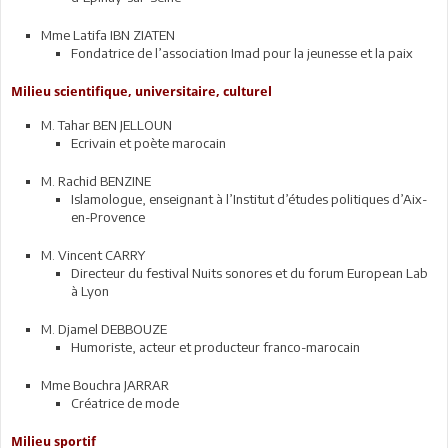
Mme Latifa IBN ZIATEN
Fondatrice de l’association Imad pour la jeunesse et la paix
Milieu scientifique, universitaire, culturel
M. Tahar BEN JELLOUN
Ecrivain et poète marocain
M. Rachid BENZINE
Islamologue, enseignant à l’Institut d’études politiques d’Aix-
en-Provence
M. Vincent CARRY
Directeur du festival Nuits sonores et du forum European Lab
à Lyon
M. Djamel DEBBOUZE
Humoriste, acteur et producteur franco-marocain
Mme Bouchra JARRAR
Créatrice de mode
Milieu sportif