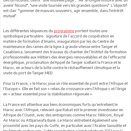
avenir fécond", "une visite tournée vers les grandes questions". L'objectif
est clair: "gommer de mauvais souvenirs, agir ensemble, dans l'intrérêt
mutuel".
Les différentes séquences du
programme
portent toutes une
symbolique particulière : signature de l’accord de coopération en
matière de formation d’Imams, inauguration par les du Centre de
maintenance des rames de la ligne à grande vitesse entre Tanger et
Casablanca, lancement des travaux du chantier de l’Institut de formation
professionnelle aux Métiers des énergies renouvelables et de l’efficacité
énergétique, proclamation de’Appel de Tanger scellant la France et le
Maroc, en acteurs de la lutte contre le réchauffement climatique et la
visite du port de Tanger MED.
Pour la France, « le Maroc joue un rôle essentiel de pont entre l’Afrique et
l’Europe ». Elle en fait son « relais de croissance vers l'Afrique » et l’érige
en « acteur essentiel pour la stabilisation régionale ».
La France est attentive aux liens économiques forts qu’entretient le
Maroc avec l’Afrique, relevant que Rabat est le premier investisseur en
Afrique de l’Ouest, avec des entreprises comme Maroc Télécom, Royal
Air Maroc ou Attijariwafa Bank. Le Maroc entretient également une
proximité avec les pays du Golfe, en particulier avec l’Arabie Saoudite et
les Emirats arabes unis. Cette coopération s’est traduite en 2012 par la