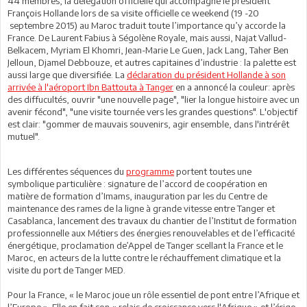
44 membres, la délégation officielle qui accompagne le président
François Hollande lors de sa visite officielle ce weekend (19 -20
septembre 2015) au Maroc traduit toute l’importance qu’y accorde la
France. De Laurent Fabius à Ségolène Royale, mais aussi, Najat Vallud-
Belkacem, Myriam El Khomri, Jean-Marie Le Guen, Jack Lang, Taher Ben
Jelloun, Djamel Debbouze, et autres capitaines d’industrie : la palette est
aussi large que diversifiée. La
déclaration du président Hollande à son
arrivée à l'aéroport Ibn Battouta à Tanger
en a annoncé la couleur: après
des diffucultés, ouvrir "une nouvelle page", "lier la longue histoire avec un
avenir fécond", "une visite tournée vers les grandes questions". L'objectif
est clair: "gommer de mauvais souvenirs, agir ensemble, dans l'intrérêt
mutuel".
Les différentes séquences du
programme
portent toutes une
symbolique particulière : signature de l’accord de coopération en
matière de formation d’Imams, inauguration par les du Centre de
maintenance des rames de la ligne à grande vitesse entre Tanger et
Casablanca, lancement des travaux du chantier de l’Institut de formation
professionnelle aux Métiers des énergies renouvelables et de l’efficacité
énergétique, proclamation de’Appel de Tanger scellant la France et le
Maroc, en acteurs de la lutte contre le réchauffement climatique et la
visite du port de Tanger MED.
Pour la France, « le Maroc joue un rôle essentiel de pont entre l’Afrique et
l’Europe ». Elle en fait son « relais de croissance vers l'Afrique » et l’érige