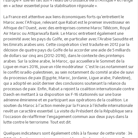
en « acteur essentiel pour la stabilisation régionale ».
La France est attentive aux liens économiques forts qu’entretient le
Maroc avec l’Afrique, relevant que Rabat est le premier investisseur en
Afrique de l’Ouest, avec des entreprises comme Maroc Télécom, Royal
Air Maroc ou Attijariwafa Bank. Le Maroc entretient également une
proximité avec les pays du Golfe, en particulier avec l’Arabie Saoudite et
les Emirats arabes unis. Cette coopération s’est traduite en 2012 par la
décision de quatre pays du Golfe de lui accorder une aide de 5 milliards
de dollars sur cinq ans (2012-2016), dans le contexte des printemps
arabes. Sur la scène arabe, le Maroc, qui accueillera le Sommet de la
Ligue en mars 2016, joue un rôle modérateur. C’est le cas notamment sur
le conflit israélo-palestinien, au sein notamment du comité arabe de suivi
du processus de paix (Egypte, Maroc, Jordanie, Ligue arabe, Palestine),
qui a adopté en août dernier des conclusions soutenant la relance du
processus de paix. Enfin, Rabat a rejoint la coalition internationale contre
Daech en mettant à sa disposition six F-16 stationnés sur une base
aérienne émirienne et en participant aux opérations de la coalition. Le
soutien du Maroc à l’action menée par la France à l’échelle internationale
revêt un caractère essentiel. La visite du Président de la République sera
l’occasion de réaffirmer l’engagement commun aux deux pays dans la
lutte contre le terrorisme. Tout est dit.
Quelques indicateurs sont également cités à la faveur de cette visite : 34