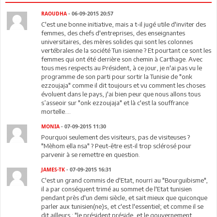
RAOUDHA
- 06-09-2015 20:57
C'est une bonne initiative, mais a t-il jugé utile d'inviter des
femmes, des chefs d'entreprises, des enseignantes
universitaires, des mères solides qui sont les colonnes
vertébrales de la société Tun isienne ? Et pourtant ce sont les
femmes qui ont été derrière son chemin à Carthage. Avec
tous mes respects au Président, à ce jour, je n'ai pas vu le
programme de son parti pour sortir la Tunisie de "onk
ezzoujaja" comme il dit toujours et vu comment les choses
évoluent dans le pays, j'ai bien peur que nous allons tous
s’asseoir sur "onk ezzoujaja" et là c'est la souffrance
mortelle....
MONIA
- 07-09-2015 11:30
Pourquoi seulement des visiteurs, pas de visiteuses ?
"Mèhom ella nsa" ? Peut-être est-il trop sclérosé pour
parvenir à se remettre en question.
JAMES-TK
- 07-09-2015 16:31
C'est un grand commis de d'Etat, nourri au "Bourguibisme",
il a par conséquent trimé au sommet de l'Etat tunisien
pendant près d'un demi siècle, et sait mieux que quiconque
parler aux tunisien(ne)s, et c'est l'essentiel; et comme il se
dit ailleurs : "le président préside, et le gouvernement