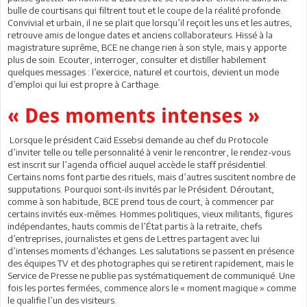
bulle de courtisans qui filtrent tout et le coupe de la réalité profonde.
Convivial et urbain, il ne se plait que lorsqu’il reçoit les uns et les autres,
retrouve amis de longue dates et anciens collaborateurs. Hissé à la
magistrature suprême, BCE ne change rien à son style, mais y apporte
plus de soin. Ecouter, interroger, consulter et distiller habilement
quelques messages : l’exercice, naturel et courtois, devient un mode
d’emploi qui lui est propre à Carthage.
« Des moments intenses »
Lorsque le président Caïd Essebsi demande au chef du Protocole
d’inviter telle ou telle personnalité à venir le rencontrer, le rendez-vous
est inscrit sur l’agenda officiel auquel accède le staff présidentiel.
Certains noms font partie des rituels, mais d’autres suscitent nombre de
supputations. Pourquoi sont-ils invités par le Président. Déroutant,
comme à son habitude, BCE prend tous de court, à commencer par
certains invités eux-mêmes. Hommes politiques, vieux militants, figures
indépendantes, hauts commis de l’État partis à la retraite, chefs
d’entreprises, journalistes et gens de Lettres partagent avec lui
d’intenses moments d’échanges. Les salutations se passent en présence
des équipes TV et des photographes qui se retirent rapidement, mais le
Service de Presse ne publie pas systématiquement de communiqué. Une
fois les portes fermées, commence alors le « moment magique » comme
le qualifie l’un des visiteurs.