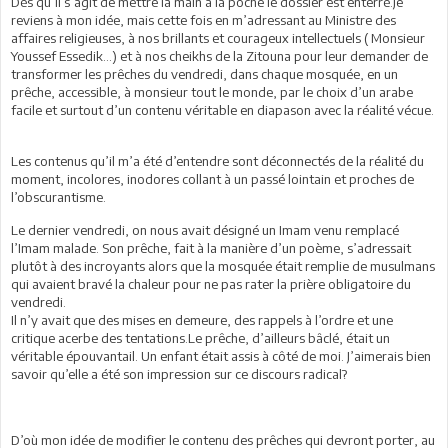
Dès qu’il s’agit de mettre la main à la poche le dossier est enterré.Je
reviens à mon idée, mais cette fois en m’adressant au Ministre des
affaires religieuses, à nos brillants et courageux intellectuels ( Monsieur
Youssef Essedik…) et à nos cheikhs de la Zitouna pour leur demander de
transformer les prêches du vendredi, dans chaque mosquée, en un
prêche, accessible, à monsieur tout le monde, par le choix d’un arabe
facile et surtout d’un contenu véritable en diapason avec la réalité vécue.
Les contenus qu’il m’a été d’entendre sont déconnectés de la réalité du
moment, incolores, inodores collant à un passé lointain et proches de
l’obscurantisme.
Le dernier vendredi, on nous avait désigné un Imam venu remplacé
l’Imam malade. Son prêche, fait à la manière d’un poème, s’adressait
plutôt à des incroyants alors que la mosquée était remplie de musulmans
qui avaient bravé la chaleur pour ne pas rater la prière obligatoire du
vendredi.
Il n’y avait que des mises en demeure, des rappels à l’ordre et une
critique acerbe des tentations.Le prêche, d’ailleurs bâclé, était un
véritable épouvantail. Un enfant était assis à côté de moi. J’aimerais bien
savoir qu’elle a été son impression sur ce discours radical?
D’où mon idée de modifier le contenu des prêches qui devront porter, au