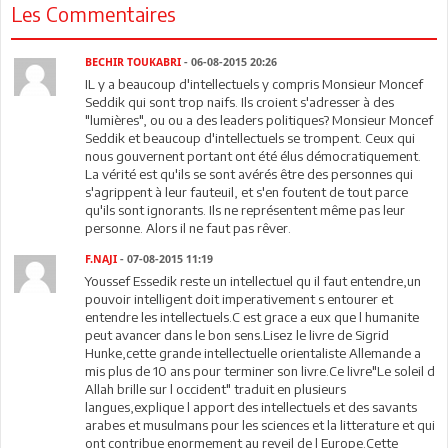
Les Commentaires
BECHIR TOUKABRI
- 06-08-2015 20:26
IL y a beaucoup d'intellectuels y compris Monsieur Moncef
Seddik qui sont trop naifs. Ils croient s'adresser à des
"lumières", ou ou a des leaders politiques? Monsieur Moncef
Seddik et beaucoup d'intellectuels se trompent. Ceux qui
nous gouvernent portant ont été élus démocratiquement.
La vérité est qu'ils se sont avérés être des personnes qui
s'agrippent à leur fauteuil, et s'en foutent de tout parce
qu'ils sont ignorants. Ils ne représentent même pas leur
personne. Alors il ne faut pas rêver.
F.NAJI
- 07-08-2015 11:19
Youssef Essedik reste un intellectuel qu il faut entendre,un
pouvoir intelligent doit imperativement s entourer et
entendre les intellectuels.C est grace a eux que l humanite
peut avancer dans le bon sens.Lisez le livre de Sigrid
Hunke,cette grande intellectuelle orientaliste Allemande a
mis plus de 10 ans pour terminer son livre.Ce livre"Le soleil d
Allah brille sur l occident" traduit en plusieurs
langues,explique l apport des intellectuels et des savants
arabes et musulmans pour les sciences et la litterature et qui
ont contribue enormement au reveil de l Europe.Cette