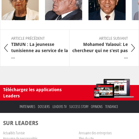
ARTICLE PRÉCÉDENT
ARTICLE SUIVANT
TIMUN : La jeunesse
Mohamed Yalaoui: Le
tunisienne au service de la
chercheur qui ne s’est pas
...
...
Téléchargez les applications
Leaders
PARTENAIRES
DOSSIERS
LEADERS TV
SUCCESS STORY
OPINIONS
TENDANCE
SUR LEADERS
Actualités Tunisie
Annuaire des entreprises
Annuaire de personnalités
Plan du site