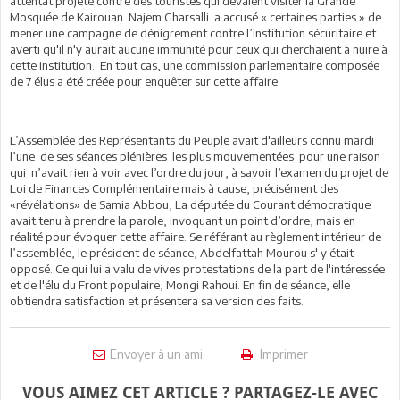
attentat projeté contre des touristes qui devaient visiter la Grande
Mosquée de Kairouan. Najem Gharsalli a accusé « certaines parties » de
mener une campagne de dénigrement contre l’institution sécuritaire et
averti qu'il n'y aurait aucune immunité pour ceux qui cherchaient à nuire à
cette institution. En tout cas, une commission parlementaire composée
de 7 élus a été créée pour enquêter sur cette affaire.
L’Assemblée des Représentants du Peuple avait d'ailleurs connu mardi
l’une de ses séances plénières les plus mouvementées pour une raison
qui n’avait rien à voir avec l’ordre du jour, à savoir l’examen du projet de
Loi de Finances Complémentaire mais à cause, précisément des
«révélations» de Samia Abbou, La députée du Courant démocratique
avait tenu à prendre la parole, invoquant un point d’ordre, mais en
réalité pour évoquer cette affaire. Se référant au règlement intérieur de
l’assemblée, le président de séance, Abdelfattah Mourou s' y était
opposé. Ce qui lui a valu de vives protestations de la part de l'intéressée
et de l'élu du Front populaire, Mongi Rahoui. En fin de séance, elle
obtiendra satisfaction et présentera sa version des faits.
Envoyer à un ami
Imprimer
VOUS AIMEZ CET ARTICLE ? PARTAGEZ-LE AVEC