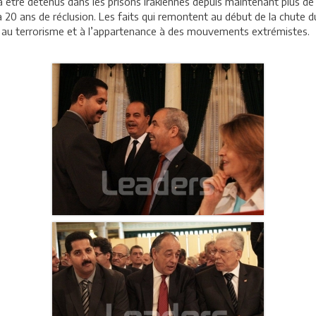
t à être détenus dans les prisons irakiennes depuis maintenant plus d
5 à 20 ans de réclusion. Les faits qui remontent au début de la chute
es au terrorisme et à l’appartenance à des mouvements extrémistes.