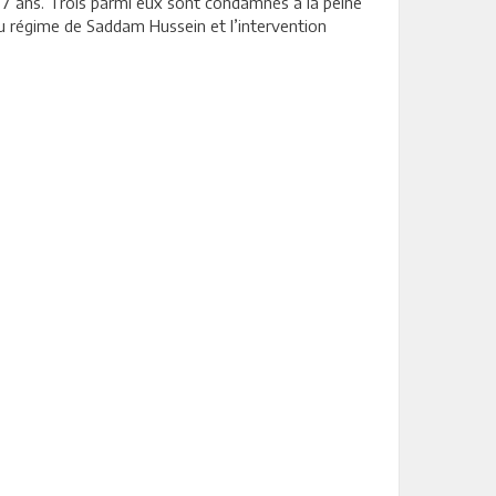
e 7 ans. Trois parmi eux sont condamnés à la peine
 du régime de Saddam Hussein et l’intervention