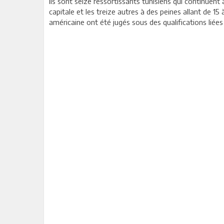
Ils sont seize ressortissants tunisiens qui continuen
capitale et les treize autres à des peines allant de 1
américaine ont été jugés sous des qualifications lié