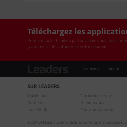
Téléchargez les applicati
Pour emporter Leaders partout avec vous, vous pouv
gratuites sur le « store » de votre appareil.
PARTENAIRES
DOSSIERS
SUR LEADERS
Actualités Tunisie
Annuaire des entreprises
Plan du site
Qui sommes nous
Leaders Mobile
Abonnez-vous au mensuel
© 2009 - 2026 Leaders.com.tn Tous droits réservés.
Conception et Développement du