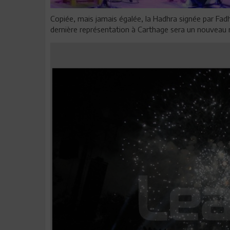
Copiée, mais jamais égalée, la Hadhra signée par Fadhe
dernière représentation à Carthage sera un nouveau