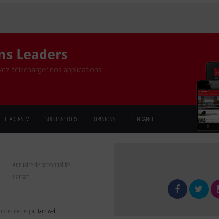
ons Leaders
ez télécharger nos applications
LEADERS TV
SUCCESS STORY
OPINIONS
TENDANCE
Annuaire de personnalités
Contact
 site internet par
Tanit web