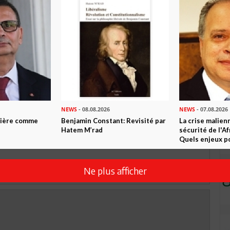
TWEETER
ABONNEZ-VOUS
R CET ARTICLE
0
Commentaires
NEWS
- 08.08.2026
NEWS
- 07.08.2026
ntière comme
Benjamin Constant: Revisité par
La crise malien
Commenter
Hatem M’rad
sécurité de l'A
Quels enjeux po
Ne plus afficher