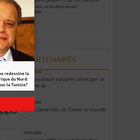
valeureux, un finaliste absent
19.07.2026
PARTENAIRES
06.08.2026
ne redessine la
Un consortium européen développe un
frique du Nord:
ur la Tunisie?
modèle de ...
04.08.2026
OPPO lance l'A6c en Tunisie: la nouvelle
...
29.07.2026
Le Groupe QNB poursuit l’exécution