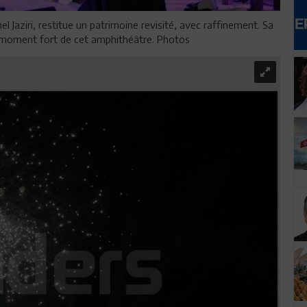
l Jaziri, restitue un patrimoine revisité, avec raffinement. Sa
 moment fort de cet amphithéâtre. Photos