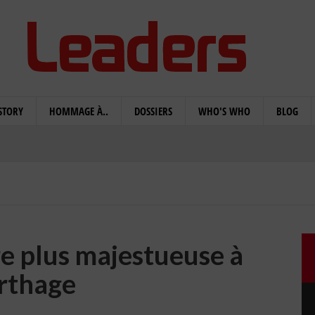
STORY
HOMMAGE À..
DOSSIERS
WHO'S WHO
BLOG
e plus majestueuse à
rthage