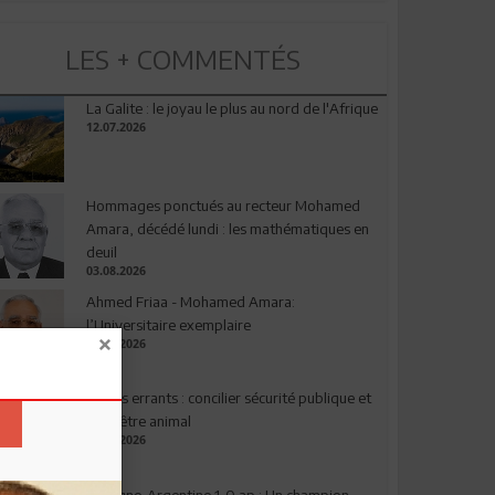
LES + COMMENTÉS
La Galite : le joyau le plus au nord de l'Afrique
12.07.2026
Hommages ponctués au recteur Mohamed
Amara, décédé lundi : les mathématiques en
deuil
03.08.2026
Ahmed Friaa - Mohamed Amara:
l’Universitaire exemplaire
04.08.2026
Chiens errants : concilier sécurité publique et
bien-être animal
17.07.2026
Espagne-Argentine 1-0 ap : Un champion