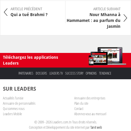
ARTICLE PRÉCÉDENT
ARTICLE SUIVANT
Qui a tué Brahmi ?
Nour Mhanna à
Hammamet : au parfum du
Jasmin
Téléchargez les applications
Leaders
PARTENAIRES
DOSSIERS
LEADERS TV
SUCCESS STORY
OPINIONS
TENDANCE
SUR LEADERS
Actualités Tunisie
Annuaire des entreprises
Annuaire de personnalités
Plan du site
Qui sommes nous
Contact
Leaders Mobile
Abonnez-vous au mensuel
© 2009 - 2026 Leaders.com.tn Tous droits réservés.
Conception et Développement du site internet par
Tanit web