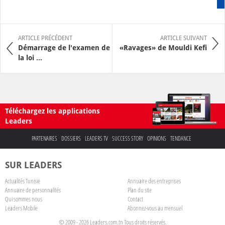
ARTICLE PRÉCÉDENT
ARTICLE SUIVANT
Démarrage de l'examen de
«Ravages» de Mouldi Kefi
la loi ...
Téléchargez les applications
Leaders
PARTENAIRES
DOSSIERS
LEADERS TV
SUCCESS STORY
OPINIONS
TENDANCE
SUR LEADERS
Actualités Tunisie
Annuaire des entreprises
Annuaire de personnalités
Plan du site
Qui sommes nous
Contact
Leaders Mobile
Abonnez-vous au mensuel
© 2009 - 2026 Leaders.com.tn Tous droits réservés.