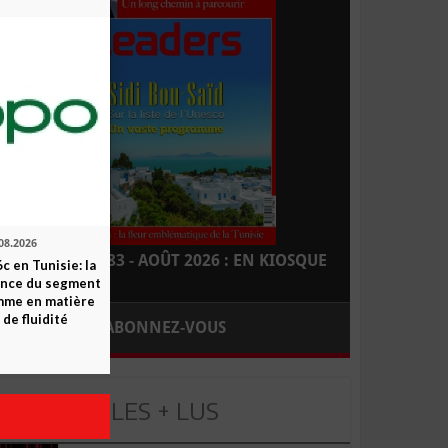
08.2026
LEADERS N° 183 - AOÛT 2026 : EN KIOSQUE
c en Tunisie: la
ence du segment
mme en matière
 de fluidité
ABONNEZ-VOUS
LES + LUS