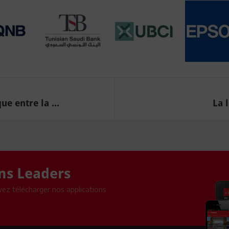
e entre la ...
La l
ons Leaders
ez télécharger nos applications