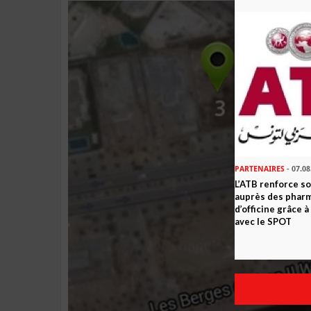
PARTENAIRES
- 07.08
L’ATB renforce 
auprès des phar
d’officine grâce 
avec le SPOT