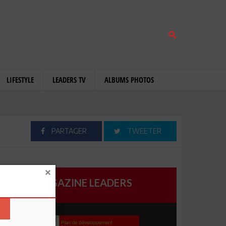
LIFESTYLE
LEADERS TV
ALBUMS PHOTOS
PARTAGER
TWEETER
MAGAZINE LEADERS