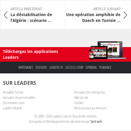
ARTICLE PRÉCÉDENT
ARTICLE SUIVANT
La déstabilisation de
Une opération amphibie de
l’Algérie : scénario ...
Daech en Tunisie ...
Téléchargez les applications
Leaders
PARTENAIRES
DOSSIERS
LEADERS TV
SUCCESS STORY
OPINIONS
TENDANCE
SUR LEADERS
Actualités Tunisie
Annuaire des entreprises
Annuaire de personnalités
Plan du site
Qui sommes nous
Contact
Leaders Mobile
Abonnez-vous au mensuel
© 2009 - 2026 Leaders.com.tn Tous droits réservés.
Conception et Développement du site internet par
Tanit web