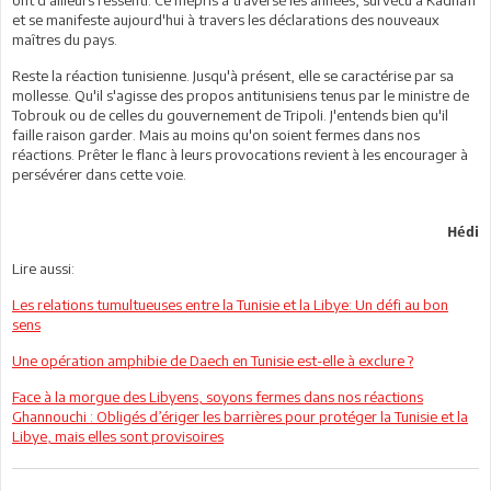
ont d'ailleurs ressenti. Ce mépris a traversé les années, survécu à Kadhafi
et se manifeste aujourd'hui à travers les déclarations des nouveaux
maîtres du pays.
Reste la réaction tunisienne. Jusqu'à présent, elle se caractérise par sa
mollesse. Qu'il s'agisse des propos antitunisiens tenus par le ministre de
Tobrouk ou de celles du gouvernement de Tripoli. J'entends bien qu'il
faille raison garder. Mais au moins qu'on soient fermes dans nos
réactions. Prêter le flanc à leurs provocations revient à les encourager à
persévérer dans cette voie.
Hédi
Lire aussi:
Les relations tumultueuses entre la Tunisie et la Libye: Un défi au bon
sens
Une opération amphibie de Daech en Tunisie est-elle à exclure ?
Face à la morgue des Libyens, soyons fermes dans nos réactions
Ghannouchi : Obligés d’ériger les barrières pour protéger la Tunisie et la
Libye, mais elles sont provisoires