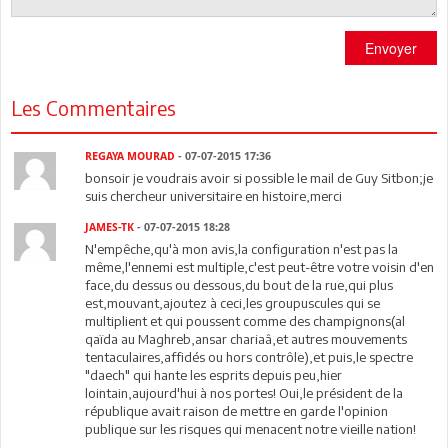
Envoyer
Les Commentaires
REGAYA MOURAD
- 07-07-2015 17:36
bonsoir je voudrais avoir si possible le mail de Guy Sitbon;je
suis chercheur universitaire en histoire,merci
JAMES-TK
- 07-07-2015 18:28
N'empêche,qu'à mon avis,la configuration n'est pas la
même,l'ennemi est multiple,c'est peut-être votre voisin d'en
face,du dessus ou dessous,du bout de la rue,qui plus
est,mouvant,ajoutez à ceci,les groupuscules qui se
multiplient et qui poussent comme des champignons(al
qaïda au Maghreb,ansar chariaâ,et autres mouvements
tentaculaires,affidés ou hors contrôle),et puis,le spectre
"daech" qui hante les esprits depuis peu,hier
lointain,aujourd'hui à nos portes! Oui,le président de la
république avait raison de mettre en garde l'opinion
publique sur les risques qui menacent notre vieille nation!