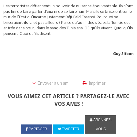
Les terroristes détiennent un pouvoir de nuisance épouvantable. Ils n’ont
pas fini de faire parler d’eux ni de se faire haïr. Mais ils se briseront sur le
mur de l’État qu’incarne justement Béji Caïd Essebsi. Pourquoi se
briseraient-ils ici et pas ailleurs ? Parce qu’au fil des siècles la Tunisie est
entrée dans cœur, dans le sang des Tunisiens. Où qu’ils vivent. Quoi qu’ils
pensent. Quoi qu’ils disent.
Guy Sitbon
Envoyer à un ami
Imprimer
VOUS AIMEZ CET ARTICLE ? PARTAGEZ-LE AVEC
VOS AMIS !
ABONNEZ-
PARTAGER
TWEETER
VOUS