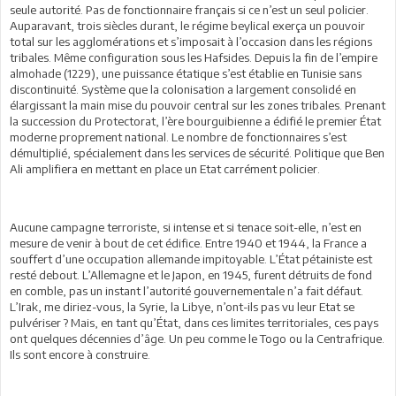
seule autorité. Pas de fonctionnaire français si ce n’est un seul policier.
Auparavant, trois siècles durant, le régime beylical exerça un pouvoir
total sur les agglomérations et s’imposait à l’occasion dans les régions
tribales. Même configuration sous les Hafsides. Depuis la fin de l’empire
almohade (1229), une puissance étatique s’est établie en Tunisie sans
discontinuité. Système que la colonisation a largement consolidé en
élargissant la main mise du pouvoir central sur les zones tribales. Prenant
la succession du Protectorat, l’ère bourguibienne a édifié le premier État
moderne proprement national. Le nombre de fonctionnaires s’est
démultiplié, spécialement dans les services de sécurité. Politique que Ben
Ali amplifiera en mettant en place un Etat carrément policier.
Aucune campagne terroriste, si intense et si tenace soit-elle, n’est en
mesure de venir à bout de cet édifice. Entre 1940 et 1944, la France a
souffert d’une occupation allemande impitoyable. L’État pétainiste est
resté debout. L’Allemagne et le Japon, en 1945, furent détruits de fond
en comble, pas un instant l’autorité gouvernementale n’a fait défaut.
L’Irak, me diriez-vous, la Syrie, la Libye, n’ont-ils pas vu leur Etat se
pulvériser ? Mais, en tant qu’État, dans ces limites territoriales, ces pays
ont quelques décennies d’âge. Un peu comme le Togo ou la Centrafrique.
Ils sont encore à construire.