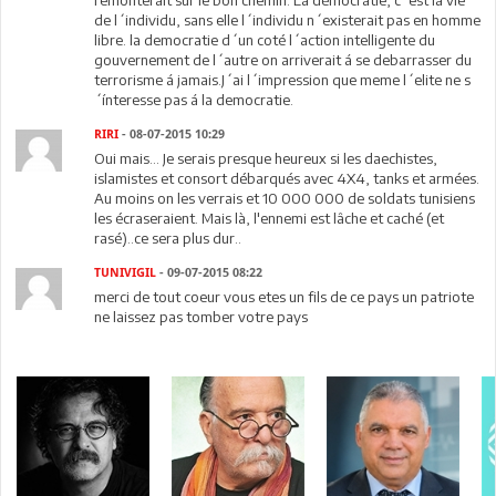
de l´individu, sans elle l´individu n´existerait pas en homme
libre. la democratie d´un coté l´action intelligente du
gouvernement de l´autre on arriverait á se debarrasser du
terrorisme á jamais.J´ai l´impression que meme l´elite ne s
´ínteresse pas á la democratie.
RIRI
- 08-07-2015 10:29
Oui mais... Je serais presque heureux si les daechistes,
islamistes et consort débarqués avec 4X4, tanks et armées.
Au moins on les verrais et 10 000 000 de soldats tunisiens
les écraseraient. Mais là, l'ennemi est lâche et caché (et
rasé)..ce sera plus dur..
TUNIVIGIL
- 09-07-2015 08:22
merci de tout coeur vous etes un fils de ce pays un patriote
ne laissez pas tomber votre pays