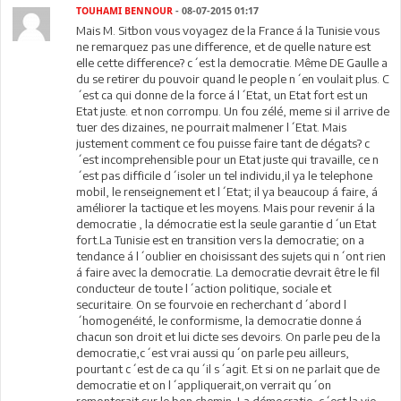
TOUHAMI BENNOUR
- 08-07-2015 01:17
Mais M. Sitbon vous voyagez de la France á la Tunisie vous
ne remarquez pas une difference, et de quelle nature est
elle cette difference? c´est la democratie. Même DE Gaulle a
du se retirer du pouvoir quand le people n´en voulait plus. C
´est ca qui donne de la force á l´Etat, un Etat fort est un
Etat juste. et non corrompu. Un fou zélé, meme si il arrive de
tuer des dizaines, ne pourrait malmener l´Etat. Mais
justement comment ce fou puisse faire tant de dégats? c
´est incomprehensible pour un Etat juste qui travaille, ce n
´est pas difficile d´isoler un tel individu,il ya le telephone
mobil, le renseignement et l´Etat; il ya beaucoup á faire, á
améliorer la tactique et les moyens. Mais pour revenir á la
democratie , la démocratie est la seule garantie d´un Etat
fort.La Tunisie est en transition vers la democratie; on a
tendance á l´oublier en choisissant des sujets qui n´ont rien
á faire avec la democratie. La democratie devrait être le fil
conducteur de toute l´action politique, sociale et
securitaire. On se fourvoie en recherchant d´abord l
´homogenéité, le conformisme, la democratie donne á
chacun son droit et lui dicte ses devoirs. On parle peu de la
democratie,c´est vrai aussi qu´on parle peu ailleurs,
pourtant c´est de ca qu´il s´agit. Et si on ne parlait que de
democratie et on l´appliquerait,on verrait qu´on
remonterait sur le bon chemin. La démocratie, c´est la vie