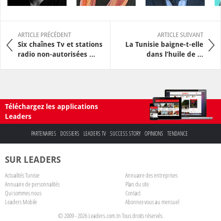
ARTICLE PRÉCÉDENT
ARTICLE SUIVANT
Six chaînes Tv et stations
La Tunisie baigne-t-elle
radio non-autorisées ...
dans l’huile de ...
Téléchargez les applications
Leaders
PARTENAIRES
DOSSIERS
LEADERS TV
SUCCESS STORY
OPINIONS
TENDANCE
SUR LEADERS
Actualités Tunisie
Annuaire des entreprises
Annuaire de personnalités
Plan du site
Qui sommes nous
Contact
Leaders Mobile
Abonnez-vous au mensuel
© 2009 - 2026 Leaders.com.tn Tous droits réservés.