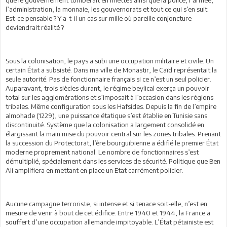
l’administration, la monnaie, les gouvernorats et tout ce qui s’en suit.
Est-ce pensable ? Y a-t-il un cas sur mille où pareille conjoncture
deviendrait réalité ?
Sous la colonisation, le pays a subi une occupation militaire et civile. Un
certain État a subsisté. Dans ma ville de Monastir, le Caïd représentait la
seule autorité. Pas de fonctionnaire français si ce n’est un seul policier.
Auparavant, trois siècles durant, le régime beylical exerça un pouvoir
total sur les agglomérations et s’imposait à l’occasion dans les régions
tribales. Même configuration sous les Hafsides. Depuis la fin de l’empire
almohade (1229), une puissance étatique s’est établie en Tunisie sans
discontinuité. Système que la colonisation a largement consolidé en
élargissant la main mise du pouvoir central sur les zones tribales. Prenant
la succession du Protectorat, l’ère bourguibienne a édifié le premier État
moderne proprement national. Le nombre de fonctionnaires s’est
démultiplié, spécialement dans les services de sécurité. Politique que Ben
Ali amplifiera en mettant en place un Etat carrément policier.
Aucune campagne terroriste, si intense et si tenace soit-elle, n’est en
mesure de venir à bout de cet édifice. Entre 1940 et 1944, la France a
souffert d’une occupation allemande impitoyable. L’État pétainiste est