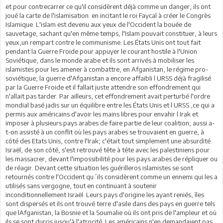
et pour contrecarrer ce qu'il considèrent déjà comme un danger, ils ont
joué la carte de l'islamisation. en incitant le roi Faycal à créer le Congrès
Islamique. L'islam est devenu aux yeux de l'Occident la bouée de
sauvetage, sachant qu'en même temps, l'Islam pouvait constituer, à leurs
yeux,un rempart contre le communisme. Les États Unis ont tout fait
pendant la Guerre Froide pour appuyer le courant hostile à l'Union
Soviétique, dans le monde arabe et ils sont arrivés à mobiliser les
islamistes pour les amener à combattre, en Afganistan, le régime pro-
soviétique; la guerre d'Afganistan a encore affaibli l URSS déjà fragilisé
par la Guerre Froide et il fallait juste attendre son effondrement qui
n'allait pas tarder. Par ailleurs, cet effondrement avait perturbé l'ordre
mondial basé jadis sur un équilibre entre les États Unis et l URSS ,ce qui a
permis aux américains d'avoir les mains libres pour envahir l Irak et
imposer à plusieurs pays arabes de faire partie de leur coalition; aussi a-
t-on assisté à un conflit où les pays arabes se trouvaient en guerre, à
côté des Etats Unis, contre l'Irak; c'était tout simplement une absurdité.
Israël, de son côté, s'est retrouvé tête à tête avec les palestiniens pour
les massacrer, devant l'impossibilité pour les pays arabes de répliquer ou
de réagir. Devant cette situation les guérilleros islamistes se sont
retournés contre l'Occident qu´ils considèrent comme un ennemi qui les a
utilisés sans vergogne, tout en continuant à soutenir
inconditionnellement Israël. Leurs pays d'origine les ayant reniés, îles
sont dispersés et ils ont trouvé terre d'asile dans des pays en guerre tels
que lAfganistan, la Bosnie et la Soumalie où ils ont pris de l'ampleur et où
ils se sont durcis jusqu'à l'atrocité. Les américains n'en demandaient pas