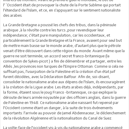
l'´Occident était de provoquer la chute de la Porte Sublime qui portait
l'étendard de l'Islam, et ce, en s'appuyant sur le sentiment nationaliste
des arabes.
La Grande Bretagne a poussé les chefs des tribus, dans la péninsule
arabique ,à la révolte contre les turcs ,pour revendiquer leur
indépendance; c'était pure manipulation, car les occidentaux, et
particulièrement la Grande Bretagne et la France, avaient pour seul but
de mettre main basse sur le monde arabe, d'autant plus que le pétrole
venait d'être découvert dans cette région du monde. Avant même que la
guerre ne soit terminée, un accord secret franco-britannique (la
convention de Sykes-picot ) a fini de démembrer et partager, entre les
Alliés ,les provinces non turques de l'Empire Ottoman. Comme si cela ne
suffisait pas, l'usurpation de la Palestine et la création d'un état juif
furent décidées, avec la Déclaration Balfour. Afin de, soi-disant,
consolider le nationalisme arabe aux dépens de l'Islam, ils encouragèrent
à la création de la Ligue arabe. Les états arabes déjà, indépendants, par
la forme, étaient sous le joug Franco -britannique, ce qui explique la
déroute de leurs armée noyautée par des officiers anglais, dans la guerre
de Palestine en 1948. Ce nationalisme arabe naissant fut repensé par
l'Occident comme étant un danger, à la suite de trois événements
importants: l'arrivée au pouvoir de Jamel Abdennaceur, le déclenchement
de la révolution Algérienne et la nationalisation du Canal de Suez.
La volte-face de l'occident vis-à-vis du nationalisme arabe a commencé