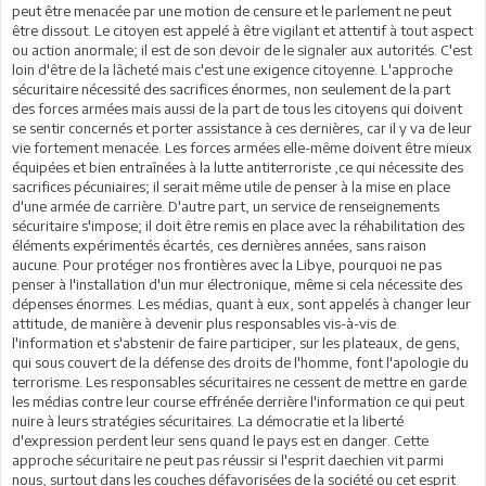
peut être menacée par une motion de censure et le parlement ne peut
être dissout. Le citoyen est appelé à être vigilant et attentif à tout aspect
ou action anormale; il est de son devoir de le signaler aux autorités. C'est
loin d'être de la lâcheté mais c'est une exigence citoyenne. L'approche
sécuritaire nécessité des sacrifices énormes, non seulement de la part
des forces armées mais aussi de la part de tous les citoyens qui doivent
se sentir concernés et porter assistance à ces dernières, car il y va de leur
vie fortement menacée. Les forces armées elle-même doivent être mieux
équipées et bien entraînées à la lutte antiterroriste ,ce qui nécessite des
sacrifices pécuniaires; il serait même utile de penser à la mise en place
d'une armée de carrière. D'autre part, un service de renseignements
sécuritaire s'impose; il doit être remis en place avec la réhabilitation des
éléments expérimentés écartés, ces dernières années, sans raison
aucune. Pour protéger nos frontières avec la Libye, pourquoi ne pas
penser à l'installation d'un mur électronique, même si cela nécessite des
dépenses énormes. Les médias, quant à eux, sont appelés à changer leur
attitude, de manière à devenir plus responsables vis-à-vis de
l'information et s'abstenir de faire participer, sur les plateaux, de gens,
qui sous couvert de la défense des droits de l'homme, font l'apologie du
terrorisme. Les responsables sécuritaires ne cessent de mettre en garde
les médias contre leur course effrénée derrière l'information ce qui peut
nuire à leurs stratégies sécuritaires. La démocratie et la liberté
d'expression perdent leur sens quand le pays est en danger. Cette
approche sécuritaire ne peut pas réussir si l'esprit daechien vit parmi
nous, surtout dans les couches défavorisées de la société ou cet esprit