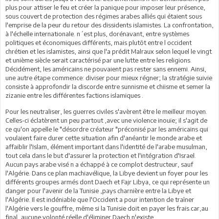
plus pour attiser le feu et créer la panique pour imposer leur présence,
sous couvert de protection des régimes arabes alliés qui étaient sous
l'emprise de la peur du retour des dissidents islamistes. La confrontation,
à l'échelle internationale. n´est plus, dorénavant, entre systèmes
politiques et économiques différents, mais plutôt entre l occident
chrétien et les islamistes, ainsi que l'a prédit Malraux selon lequel le vingt
et unième siècle serait caractérisé par une lutte entre les religions.
Décidément, les américains ne pouvaient pas rester sans ennemi. Ainsi,
une autre étape commence: diviser pour mieux régner; la stratégie suivie
consiste à approfondir la discorde entre sunnisme et chiisme et semer la
zizanie entre les différentes factions islamiques .
Pour les neutraliser, les guerres civiles s'avèrent être le meilleur moyen.
Celles-ci éclatèrent un peu partout ,avec une violence inouïe; il s'agit de
ce qu'on appelle le "désordre créateur "préconisé par les américains qui
voulaient faire durer cette situation afin d'anéantir le monde arabe et
affaiblir l'Islam, élément important dans l'identité de l'arabe musulman,
tout cela dans le but d'assurer la protection et l'intégration d'Israel.
Aucun pays arabe visé n a échappé à ce complot destructeur, sauf
l'Algérie. Dans ce plan machiavélique, la Libye devient un foyer pour les
différents groupes armés dont Daech et Fajr Libya, ce qui représente un
danger pour l'avenir de la Tunisie ,pays charnière entre la Libye et
l'Algérie. Il est indéniable que l'Occident a pour intention de traîner
l'Algérie vers le gouffre, même si la Tunisie doit en payer les frais.car,au
final, aucune volonté réelle d'éliminer Daech n'existe.