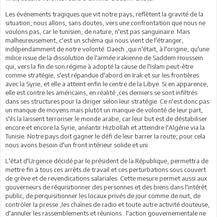
Les événements tragiques que vit notre pays, reflètent la gravité de la
situation; nous allons, sans doutes, vers une confrontation que nous ne
voulons pas, car le tunisien, de nature, n'est pas sanguinaire. Mais
malheureusement, c'est un schéma qui nous vient de l'étranger,
indépendamment de notre volonté. Daech ,qui n'était, à l'origine, qu'une
milice issue de la dissolution de l'armée irakienne de Saddem Houssein
qui, vers la fin de son régime à adopté la cause de l'Islam peut-être
comme stratégie, s'est répandue d'abord en Irak et sur les frontières
avec la Syrie, et elle a atteint enfin le centre de la Libye. Si en apparence,
elle est contre les américains, en réalité ,ces derniers se sont infiltrés
dans ses structures pour la diriger selon leur stratégie. Ce n'est donc pas
un manque de moyens mais plutôt un manque de volonté de leur part,
s'ils la laissent terroriser le monde arabe, car leur but est de déstabiliser
encore et encore la Syrie, anéantir Hizbollah et atteindre l'Algérie via la
Tunisie. Notre pays doit gagner le défi de leur barrer la route; pour cela
nous avons besoin d'un front intérieur solide et uni.
L'état d'Urgence décidé par le président de la République, permettra de
mettre fin à tous ces arrêts de travail et ces perturbations sous couvert
de grève et de revendications salariales. Cette mesure permet aussi aux
gouverneurs de réquisitionner des personnes et des biens dans l'intérêt
public, de perquisitionner les locaux privés de jour comme de nuit, de
contrôler la presse ,les chaînes de radio et toute autre activité douteuse,
d'annuler les rassemblements et réunions . l'action gouvernementale ne