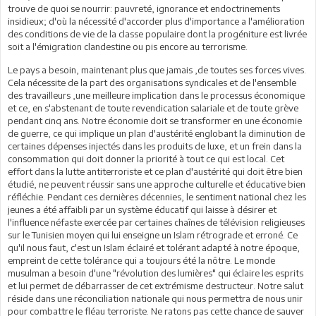
trouve de quoi se nourrir: pauvreté, ignorance et endoctrinements
insidieux; d'où la nécessité d'accorder plus d'importance a l'amélioration
des conditions de vie de la classe populaire dont la progéniture est livrée
soit a l'émigration clandestine ou pis encore au terrorisme.
Le pays a besoin, maintenant plus que jamais ,de toutes ses forces vives.
Cela nécessite de la part des organisations syndicales et de l'ensemble
des travailleurs ,une meilleure implication dans le processus économique
et ce, en s'abstenant de toute revendication salariale et de toute grève
pendant cinq ans. Notre économie doit se transformer en une économie
de guerre, ce qui implique un plan d'austérité englobant la diminution de
certaines dépenses injectés dans les produits de luxe, et un frein dans la
consommation qui doit donner la priorité à tout ce qui est local. Cet
effort dans la lutte antiterroriste et ce plan d'austérité qui doit être bien
étudié, ne peuvent réussir sans une approche culturelle et éducative bien
réfléchie. Pendant ces dernières décennies, le sentiment national chez les
jeunes a été affaibli par un système éducatif qui laisse à désirer et
l'influence néfaste exercée par certaines chaînes de télévision religieuses
sur le Tunisien moyen qui lui enseigne un Islam rétrograde et erroné. Ce
qu'il nous faut, c'est un Islam éclairé et tolérant adapté à notre époque,
empreint de cette tolérance qui a toujours été la nôtre. Le monde
musulman a besoin d'une "révolution des lumières" qui éclaire les esprits
et lui permet de débarrasser de cet extrémisme destructeur. Notre salut
réside dans une réconciliation nationale qui nous permettra de nous unir
pour combattre le fléau terroriste. Ne ratons pas cette chance de sauver