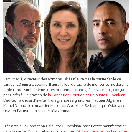
Sami Ménif, directeur des éditions Cérès n’aura pas la partie facile ce
samedi 20 juin à Lisbonne. Il aura la lourde tâche de monter et modérer la
table ronde sur le thème « Les printemps arabes, 4 ans après », conçue
par Cérès à l’invitation de
la Fondation Portugaise Calouste Gulbenkian
.
L’éditeur a choisi d’inviter trois grandes signatures : l'auteur Algérien
Kamel Daoud, le romancier Marocain Abdelhak Serhane, qui réside aux
USA, et l’artiste tunisienne Héla Ammar.
Très active, la Fondation Calouste Gulbenkian inscrit cette manifestation
dans le cadre d’un ambitieux programme d
’Arts et de sciences humaines