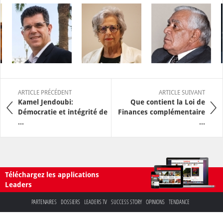
ARTICLE PRÉCÉDENT
ARTICLE SUIVANT
Kamel Jendoubi:
Que contient la Loi de
Démocratie et intégrité de
Finances complémentaire
...
...
Téléchargez les applications
Leaders
PARTENAIRES
DOSSIERS
LEADERS TV
SUCCESS STORY
OPINIONS
TENDANCE