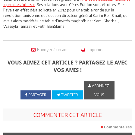
« proches futurs »
. Ses relations avec Cérès Edition sont étroites. Elle
l’avait en effet déjà sollicité en 2012 pour une table ronde sur la
révolution tunisienne et c’est son directeur général Karim Ben Smail, qui
avait alors modéré une table d’invités maghrébins : Sami Ghorbal,
Wassyla Tamzali et Fethi BenSlama.
Envoyer à un ami
Imprimer
VOUS AIMEZ CET ARTICLE ? PARTAGEZ-LE AVEC
VOS AMIS !
ABONNEZ-
PARTAGER
TWEETER
VOUS
COMMENTER CET ARTICLE
0
Commentaires