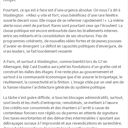
Pourtant, ce qui est à faire est d’une urgence absolue. On nous l’a dit à
Washington : «Allez-y vite et fort, vous bénéficiez d’une rare fenêtre
ouverte devant vous. Elle risque de se refermer rapidement ! ». La même
alerte nous vient de partout. Rares sont pourtant ceux qui l’écoutent. La
classe politique est encore embourbée dans les tiraillements internes
entre ses militants et la consolidation de ses structures. Peu de
programmes cohérents, de nouvelles idées fortes et de jeunes pousses
d’avenir en émergent. Le déficit en capacités politiques d’envergure, de
vrais leaders, se fait lourdement ressentir.
A Paris, et surtout à Washington, comme bientôt lors du G7 en
Allemagne, Béji Caïd Essebsi aura jeté les fondations d’un gratte-ciel et
construit les dalles des étages. Il ne reste plus au gouvernement et
surtout à la communauté économique que d’en assurer le briquetage, le
revêtement, la connectivité et la finition. L’image citée par un vieil ami de
la Tunisie résume l’architecture générale du système politique.
La tâche n’est guère difficile, si tous les blocages administratifs, surtout,
sont levés et les chefs d’entreprise, remobilisés, se mettent à l’œuvre.
Des crédits non consommés et des chantiers à l’arrêt à cause de
contentieux fonciers non réglés ou de permis en attente de signature.
Des taxes exorbitantes et des démarches interminables s’ajoutant aux
débrayages sociaux à l’improviste et aux revendications en surenchère,