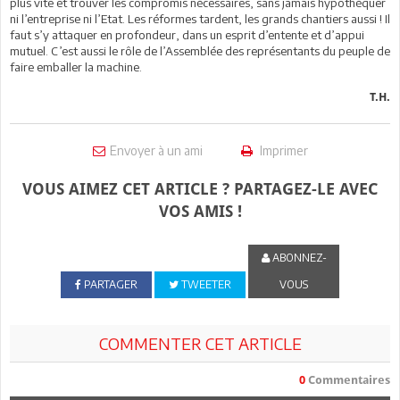
plus vite et trouver les compromis nécessaires, sans jamais hypothéquer
ni l’entreprise ni l’Etat. Les réformes tardent, les grands chantiers aussi ! Il
faut s’y attaquer en profondeur, dans un esprit d’entente et d’appui
mutuel. C’est aussi le rôle de l’Assemblée des représentants du peuple de
faire emballer la machine.
T.H.
Envoyer à un ami
Imprimer
VOUS AIMEZ CET ARTICLE ? PARTAGEZ-LE AVEC
VOS AMIS !
ABONNEZ-
PARTAGER
TWEETER
VOUS
COMMENTER CET ARTICLE
0
Commentaires