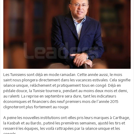
Les Tunisiens sont déjà en mode ramadan. Cette année aussi, le mois
saint nous plongera directement dans les vacances estivales. Cela signifie
séance unique, relâchement et pratiquement tous en congé. Déjà en
pédale douce, la Tunisie tournera, pendant au moins deux mois et demi,
au ralenti. La reprise en septembre sera dure, tant les indicateurs
économiques et financiers des neuf premiers mois de l’année 2015
clignoteront plus fortement au rouge.
A peine les nouvelles institutions ont-elles pris leurs marques à Carthage,
la Kasbah et au Bardo, patiné les premières semaines, ajusté les tirs et
resserré les équipes, les voilà rattrapées par la séance unique et les
congés.