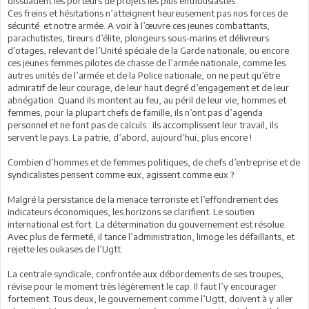
dissuadent les porteurs de projets les plus enthousiastes.
Ces freins et hésitations n’atteignent heureusement pas nos forces de
sécurité et notre armée. A voir à l’œuvre ces jeunes combattants,
parachutistes, tireurs d’élite, plongeurs sous-marins et délivreurs
d’otages, relevant de l’Unité spéciale de la Garde nationale, ou encore
ces jeunes femmes pilotes de chasse de l’armée nationale, comme les
autres unités de l’armée et de la Police nationale, on ne peut qu’être
admiratif de leur courage, de leur haut degré d’engagement et de leur
abnégation. Quand ils montent au feu, au péril de leur vie, hommes et
femmes, pour la plupart chefs de famille, ils n’ont pas d’agenda
personnel et ne font pas de calculs : ils accomplissent leur travail, ils
servent le pays. La patrie, d’abord, aujourd’hui, plus encore !
Combien d’hommes et de femmes politiques, de chefs d’entreprise et de
syndicalistes pensent comme eux, agissent comme eux ?
Malgré la persistance de la menace terroriste et l’effondrement des
indicateurs économiques, les horizons se clarifient. Le soutien
international est fort. La détermination du gouvernement est résolue.
Avec plus de fermeté, il tance l’administration, limoge les défaillants, et
rejette les oukases de l’Ugtt.
La centrale syndicale, confrontée aux débordements de ses troupes,
révise pour le moment très légèrement le cap. Il faut l’y encourager
fortement. Tous deux, le gouvernement comme l’Ugtt, doivent à y aller