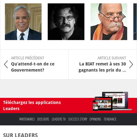
ARTICLE PRÉCÉDENT
ARTICLE SUIVANT
Qu’attend-t-on de ce
La BIAT remet à ses 30
Gouvernement?
gagnants les prix du ...
Téléchargez les applications
Leaders
PARTENAIRES
DOSSIERS
LEADERS TV
SUCCESS STORY
OPINIONS
TENDANCE
SUR LEADERS