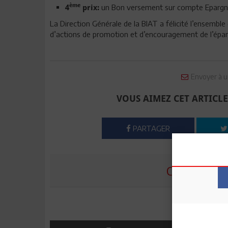
ème
un Bon versement sur compte Epargne
4
prix:
La Direction Générale de la BIAT a félicité l’ensembl
d’actions de promotion et d’encouragement de l’épar
Envoyer à u
VOUS AIMEZ CET ARTICLE
PARTAGER
COMMENTE