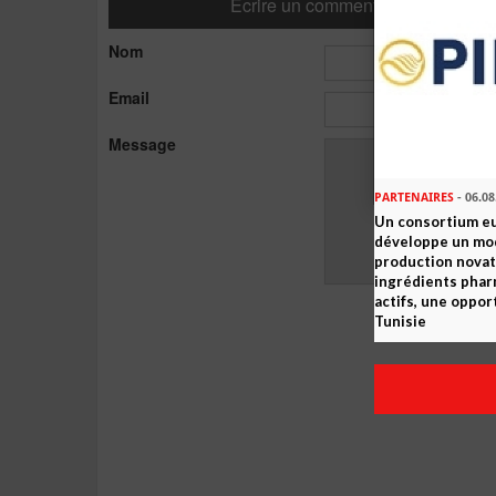
Ecrire un commentaire
Nom
Email
Message
PARTENAIRES
- 06.08
Un consortium e
développe un mo
production novat
ingrédients pha
actifs, une oppor
Tunisie