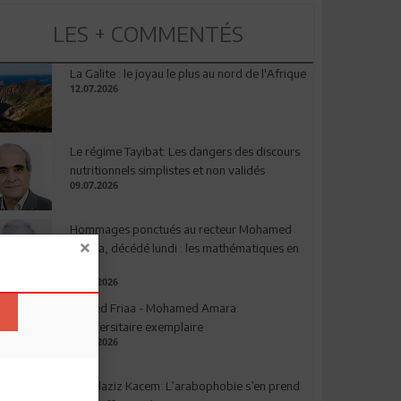
LES + COMMENTÉS
La Galite : le joyau le plus au nord de l'Afrique
12.07.2026
Le régime Tayibat: Les dangers des discours
nutritionnels simplistes et non validés
09.07.2026
Hommages ponctués au recteur Mohamed
Amara, décédé lundi : les mathématiques en
deuil
03.08.2026
Ahmed Friaa - Mohamed Amara:
l’Universitaire exemplaire
04.08.2026
Abdelaziz Kacem: L’arabophobie s’en prend