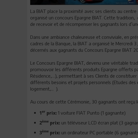
La BIAT place la proximité avec ses clients au centre 
organisé un concours Epargne BIAT. Cette tradition, 
de recevoir et de récompenser les gagnants lors d’un
Dans une ambiance chaleureuse et conviviale, en prés
cadres de la Banque, la BIAT a organisé le Mercredi 3 
décernés aux gagnants du Concours Epargne BIAT 20
Le Concours Epargne BIAT, devenu une véritable tradit
promouvoir les différents produits Epargne offerts 
Résidence,…), permettant à ses Clients de constituer
différents besoins et projets personnels (Etudes de
logement,... ).
Au cours de cette Cérémonie, 30 gagnants ont reçu le
er
1 voiture FIAT Punto (1 gagnante)
1
prix:
ème
un téléviseur LCD écran plat (3 gagna
2
prix:
ème
un ordinateur PC portable (6 gagnant
3
prix: