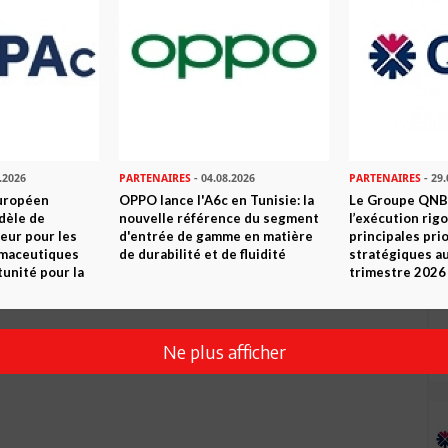
Commenter
.2026
PARTENAIRES
- 04.08.2026
PARTENAIRES
- 29.
uropéen
OPPO lance l'A6c en Tunisie: la
Le Groupe QNB
dèle de
nouvelle référence du segment
l’exécution rig
eur pour les
d'entrée de gamme en matière
principales pri
rmaceutiques
de durabilité et de fluidité
stratégiques a
tunité pour la
trimestre 2026
Envoyer
Ne plus afficher