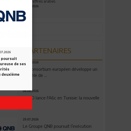
aux chiffres arabes
09.07.2026
PARTENAIRES
07.2026
 poursuit
06.08.2026
oureuse de ses
Un consortium européen développe un
orités
u deuxième
modèle de ...
04.08.2026
OPPO lance l'A6c en Tunisie: la nouvelle
...
29.07.2026
Le Groupe QNB poursuit l’exécution