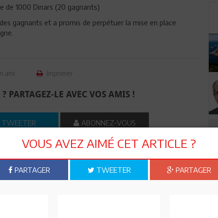
 de 1000 Dinars (20 gagnants)
e des gagnants et a promis de perpétuer la mise en place
gne.
n ami
Imprimer
 ? PARTAGEZ-LE AVEC VOS AMIS !
TWEETER
ABONNEZ-VOUS
VOUS AVEZ AIMÉ CET ARTICLE ?
R CET ARTICLE
PARTAGER
TWEETER
PARTAGER
0
Commentaires