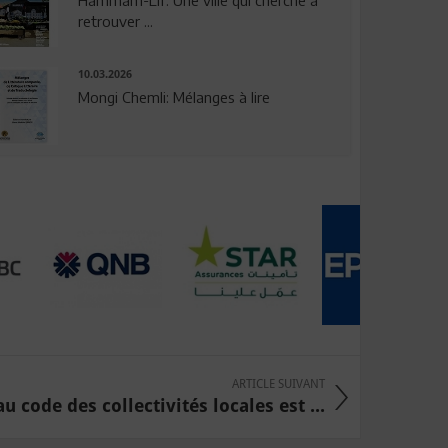
Hammam-Lif: Une ville qui cherche à
retrouver ...
10.03.2026
Mongi Chemli: Mélanges à lire
ARTICLE SUIVANT
u code des collectivités locales est ...