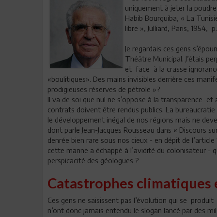
uniquement à jeter la poudre 
Habib Bourguiba, « La Tunisi
libre », Julliard, Paris, 1954, p
Je regardais ces gens s’épou
Théâtre Municipal. J’étais p
et face à la crasse ignoranc
«boulitiques». Des mains invisibles derrière ces manif
prodigieuses réserves de pétrole »?
Il va de soi que nul ne s’oppose à la transparence et
contrats doivent être rendus publics. La bureaucratie
le développement inégal de nos régions mais ne de
dont parle Jean-Jacques Rousseau dans « Discours sur 
denrée bien rare sous nos cieux - en dépit de l’articl
cette manne a échappé à l’avidité du colonisateur - 
perspicacité des géologues ?
Catastrophes climatiques 
Ces gens ne saisissent pas l’évolution qui se produi
n’ont donc jamais entendu le slogan lancé par des mill