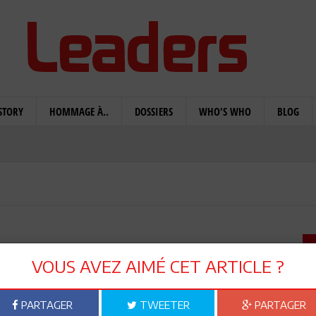
STORY
HOMMAGE À..
DOSSIERS
WHO'S WHO
BLOG
 Winou El Petrol ? »
VOUS AVEZ AIMÉ CET ARTICLE ?
PARTAGER
TWEETER
PARTAGER