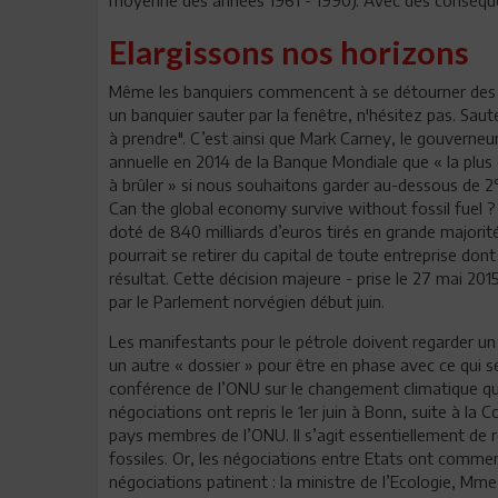
Elargissons nos horizons
Même les banquiers commencent à se détourner des com
un banquier sauter par la fenêtre, n'hésitez pas. Saute
à prendre". C’est ainsi que Mark Carney, le gouverneur
annuelle en 2014 de la Banque Mondiale que « la plus 
à brûler » si nous souhaitons garder au-dessous de 2°
Can the global economy survive without fossil fuel ? 
doté de 840 milliards d’euros tirés en grande majorit
pourrait se retirer du capital de toute entreprise don
résultat. Cette décision majeure - prise le 27 mai 2015
par le Parlement norvégien début juin.
Les manifestants pour le pétrole doivent regarder un p
un autre « dossier » pour être en phase avec ce qui s
conférence de l’ONU sur le changement climatique qu
négociations ont repris le 1er juin à Bonn, suite à la
pays membres de l’ONU. Il s’agit essentiellement de 
fossiles. Or, les négociations entre Etats ont commen
négociations patinent : la ministre de l’Ecologie, M