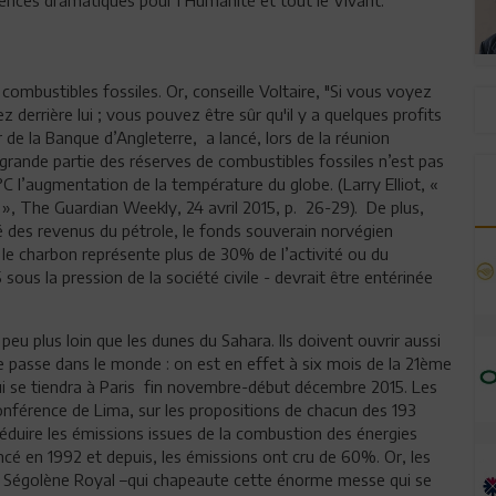
bustibles fossiles. Or, conseille Voltaire, "Si vous voyez
z derrière lui ; vous pouvez être sûr qu'il y a quelques profits
 de la Banque d’Angleterre, a lancé, lors de la réunion
grande partie des réserves de combustibles fossiles n’est pas
C l’augmentation de la température du globe. (Larry Elliot, «
», The Guardian Weekly, 24 avril 2015, p. 26-29). De plus,
é des revenus du pétrole, le fonds souverain norvégien
t le charbon représente plus de 30% de l’activité ou du
 sous la pression de la société civile - devrait être entérinée
eu plus loin que les dunes du Sahara. Ils doivent ouvrir aussi
e passe dans le monde : on est en effet à six mois de la 21ème
i se tiendra à Paris fin novembre-début décembre 2015. Les
 Conférence de Lima, sur les propositions de chacun des 193
réduire les émissions issues de la combustion des énergies
cé en 1992 et depuis, les émissions ont cru de 60%. Or, les
me Ségolène Royal –qui chapeaute cette énorme messe qui se