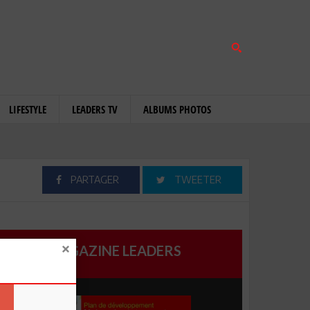
LIFESTYLE
LEADERS TV
ALBUMS PHOTOS
PARTAGER
TWEETER
MAGAZINE LEADERS