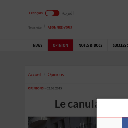
العربية
Français
Newsletter
ABONNEZ-VOUS
NEWS
OPINION
NOTES & DOCS
SUCCESS 
Accueil
Opinions
OPINIONS
- 02.06.2015
Le canular de «