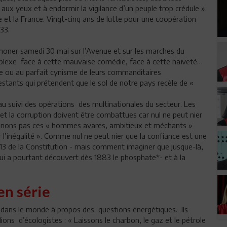
aux yeux et à endormir la vigilance d’un peuple trop crédule ».
e et la France. Vingt-cinq ans de lutte pour une coopération
.33.
moner samedi 30 mai sur l’Avenue et sur les marches du
erplexe face à cette mauvaise comédie, face à cette naïveté…
e ou au parfait cynisme de leurs commanditaires
estants qui prétendent que le sol de notre pays recèle de «
 au suivi des opérations des multinationales du secteur. Les
 et la corruption doivent être combattues car nul ne peut nier
venons pas ces « hommes avares, ambitieux et méchants »
l’inégalité ». Comme nul ne peut nier que la confiance est une
e 13 de la Constitution - mais comment imaginer que jusque-là,
qui a pourtant découvert dès 1883 le phosphate*- et à la
en série
t dans le monde à propos des questions énergétiques. Ils
ions d’écologistes : « Laissons le charbon, le gaz et le pétrole