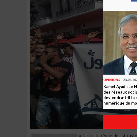
OPINIONS
- 23.06.20
Kamel Ayadi: Le 
des réseaux socia
deviendra-t-il la
numérique du m
« Ce fut le règne des statist