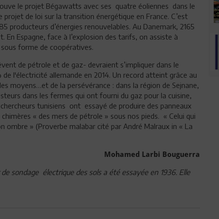
prouve le projet Bégawatts avec ses quatre éoliennes dans le
 projet de loi sur la transition énergétique en France. C’est
85 producteurs d’énergies renouvelables. Au Danemark, 2165
. En Espagne, face à l’explosion des tarifs, on assiste à
te sous forme de coopératives.
nt de pétrole et de gaz- devraient s’impliquer dans le
 de l'électricité allemande en 2014. Un record atteint grâce au
t des moyens…et de la persévérance : dans la région de Sejnane,
esteurs dans les fermes qui ont fourni du gaz pour la cuisine,
es chercheurs tunisiens ont essayé de produire des panneaux
s chimères « des mers de pétrole » sous nos pieds. « Celui qui
n ombre » (Proverbe malabar cité par André Malraux in « La
Mohamed Larbi Bouguerra
de sondage électrique des sols a été essayée en 1936. Elle