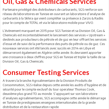
Oil, Gas & Chemicals Services
Partenaire privilégié des distributeurs de carburants, SGS renforce son
réseau de laboratoires en Tunisie en ouvrant un laboratoire d’analyse de
carburants à la Skhira qui vient compléter sa présence à Zarzis & Radès
pour le compte de TOTAL et via le laboratoire mobile pour VIVO.
L’évènement marquant en 2015 pour SGS Tunisie et sa Division Oil, Gas &
Chemicals est incontestablement le lancement des services « Upstream »
destinés aux producteurs de pétrole et de gaz en leur offrant les services
d’essai et de suivi de la performance des puits de pétrole ou de gaz. Ces
nouveaux services ont été lancés avec succès en 2014 en Libye et
démarreront également en Algérie cette année. Ils devraient apporter
une croissance à deux chiffres pour SGS en Tunisie et tripler la taille de sa
Division Oil, Gas & Chemicals.
Consumer Testing Services
A travers la branche Agroalimentaire de la Division Produits de
Consommation, SGS réalise depuis cette année les audits d’hygiène et de
sécurité pour le compte exclusif du tour operateur Thomas Cook,
deuxième plus grand TO au monde. S’appuyant sur son laboratoire
d’analyses agroalimentaires, SGS accompagne cette année le démarrage
en Tunisie de prestigieuses enseignes internationales de la grande
distribution et de la restauration rapide.