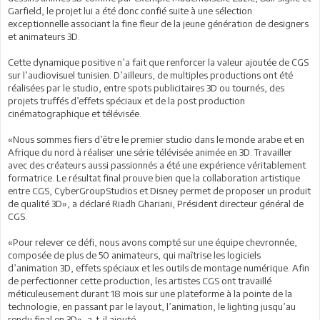
Garfield, le projet lui a été donc confié suite à une sélection
exceptionnelle associant la fine fleur de la jeune génération de designers
et animateurs 3D.
Cette dynamique positive n’a fait que renforcer la valeur ajoutée de CGS
sur l’audiovisuel tunisien. D’ailleurs, de multiples productions ont été
réalisées par le studio, entre spots publicitaires 3D ou tournés, des
projets truffés d’effets spéciaux et de la post production
cinématographique et télévisée.
«Nous sommes fiers d’être le premier studio dans le monde arabe et en
Afrique du nord à réaliser une série télévisée animée en 3D. Travailler
avec des créateurs aussi passionnés a été une expérience véritablement
formatrice. Le résultat final prouve bien que la collaboration artistique
entre CGS, CyberGroupStudios et Disney permet de proposer un produit
de qualité 3D», a déclaré Riadh Ghariani, Président directeur général de
CGS.
«Pour relever ce défi, nous avons compté sur une équipe chevronnée,
composée de plus de 50 animateurs, qui maîtrise les logiciels
d’animation 3D, effets spéciaux et les outils de montage numérique. Afin
de perfectionner cette production, les artistes CGS ont travaillé
méticuleusement durant 18 mois sur une plateforme à la pointe de la
technologie, en passant par le layout, l’animation, le lighting jusqu’au
rendu final en 3D», a-t-il ajouté.