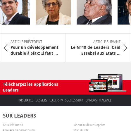
ARTICLE PRÉCÉDENT
ARTICLE SUIVANT
Pour un développement
Le N°49 de Leaders: Caïd
durable à Sfax: Il faut ...
Essebsi aux Etats ...
Téléchargez les applications
Leaders
PARTENAIRES
DOSSIERS
LEADERS TV
SUCCESS STORY
OPINIONS
TENDANCE
SUR LEADERS
Actualités Tunisie
Annuaire des entreprises
Annuaire de personnalités
Plan du site