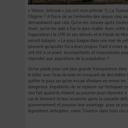
« Winou bétrouli » (où est mon pétrole ?). La Tunisie 
l’Algérie ? A force de se l’entendre dire depuis cinq ans
demandaient que cela. Qu'on les rassure après toutes 
rêver, qu'on les aide à fuir la dure réalité. Avec cett
l'opposition ( le CPR et ses dérivés et le Harak de M
seront balayés. « Le pays baigne dans une mer de pétro
peuvent qu'ajouter foi à leurs propos. Faut-il croire
ont été à ce point incompétents et masochistes pour 
répondre aux aspirations de la population ?
Qu'on plaide pour une plus grande transparence dans l
le bébé avec l'eau du bain en essayant de discréditer 
quitter le pays ou qu'on essaie d'induire en erreur le
dangereux. Impatients de se replacer sur l'échiquier 
rien fait quand ils étaient au pouvoir pour répondre à 
car ils tiennent-là leur revanche après la cuisante défa
gouvernement et pousser leur avantage pour se positi
législatives anticipées. «wini Tounès» dans tous ces c