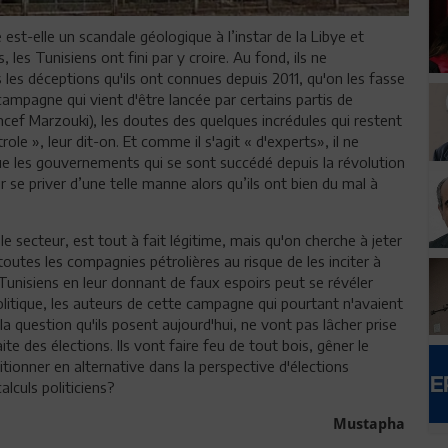
est-elle un scandale géologique à l’instar de la Libye et
, les Tunisiens ont fini par y croire. Au fond, ils ne
les déceptions qu'ils ont connues depuis 2011, qu'on les fasse
e campagne qui vient d'être lancée par certains partis de
oncef Marzouki), les doutes des quelques incrédules qui restent
le », leur dit-on. Et comme il s'agit « d'experts», il ne
 que les gouvernements qui se sont succédé depuis la révolution
se priver d’une telle manne alors qu’ils ont bien du mal à
e secteur, est tout à fait légitime, mais qu'on cherche à jeter
toutes les compagnies pétrolières au risque de les inciter à
s Tunisiens en leur donnant de faux espoirs peut se révéler
politique, les auteurs de cette campagne qui pourtant n'avaient
la question qu'ils posent aujourd'hui, ne vont pas lâcher prise
ite des élections. Ils vont faire feu de tout bois, gêner le
onner en alternative dans la perspective d'élections
alculs politiciens?
Mustapha