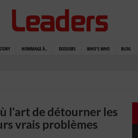
STORY
HOMMAGE À..
DOSSIERS
WHO'S WHO
BLOG
 l'art de détourner les
urs vrais problèmes