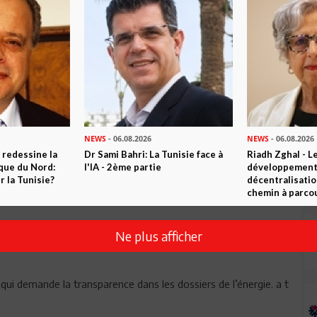
NEWS
- 06.08.2026
NEWS
- 06.08.2026
 redessine la
Dr Sami Bahri: La Tunisie face à
Riadh Zghal - L
ique du Nord:
l'IA - 2ème partie
développement:
Envoyer
 la Tunisie?
décentralisatio
chemin à parcou
Ne plus afficher
 qui demande la transparence dans les dossiers de l’énergie. a t