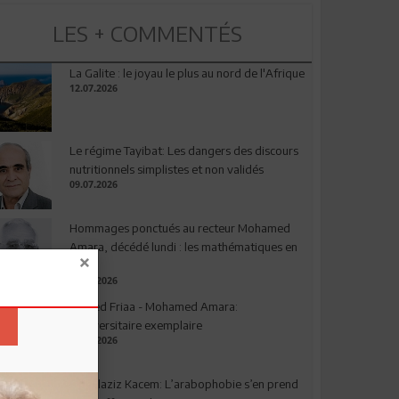
LES + COMMENTÉS
La Galite : le joyau le plus au nord de l'Afrique
12.07.2026
Le régime Tayibat: Les dangers des discours
nutritionnels simplistes et non validés
09.07.2026
Hommages ponctués au recteur Mohamed
Amara, décédé lundi : les mathématiques en
deuil
03.08.2026
Ahmed Friaa - Mohamed Amara:
l’Universitaire exemplaire
04.08.2026
Abdelaziz Kacem: L’arabophobie s’en prend