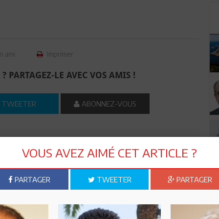
n ami
Imprimer
 ? PARTAGEZ-LE AVEC VOS AMIS !
TWEETER
ABONNEZ-VOUS
R CET ARTICLE
VOUS AVEZ AIMÉ CET ARTICLE ?
2
Commentaires
PARTAGER
TWEETER
PARTAGER
Commenter