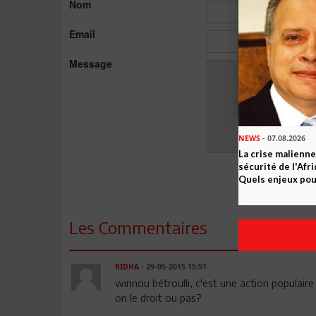
Nom
Email
Message
NEWS
- 07.08.2026
La crise malienne
sécurité de l'Afr
Quels enjeux pour
Les Commentaires
RIDHA
- 29-05-2015 15:51
winnou bétroulli, c'est une action populaire
on le droit ou pas?