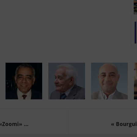
«Zoomi» ...
« Bourguib