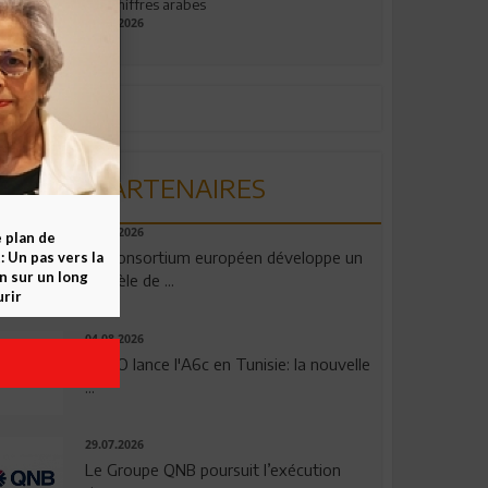
aux chiffres arabes
09.07.2026
PARTENAIRES
06.08.2026
e plan de
Un consortium européen développe un
 Un pas vers la
n sur un long
modèle de ...
rir
04.08.2026
OPPO lance l'A6c en Tunisie: la nouvelle
...
29.07.2026
Le Groupe QNB poursuit l’exécution