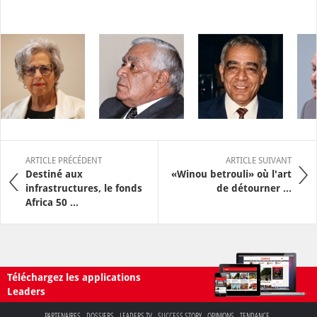
ARTICLE PRÉCÉDENT
ARTICLE SUIVANT
Destiné aux
«Winou betrouli» où l'art
infrastructures, le fonds
de détourner ...
Africa 50 ...
Téléchargez les applications
Leaders
PARTENAIRES
DOSSIERS
LEADERS TV
SUCCESS STORY
OPINIONS
TENDANCE