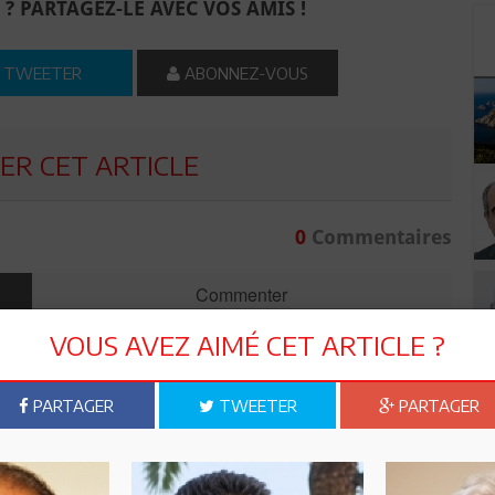
 ? PARTAGEZ-LE AVEC VOS AMIS !
TWEETER
ABONNEZ-VOUS
R CET ARTICLE
0
Commentaires
Commenter
VOUS AVEZ AIMÉ CET ARTICLE ?
PARTAGER
TWEETER
PARTAGER