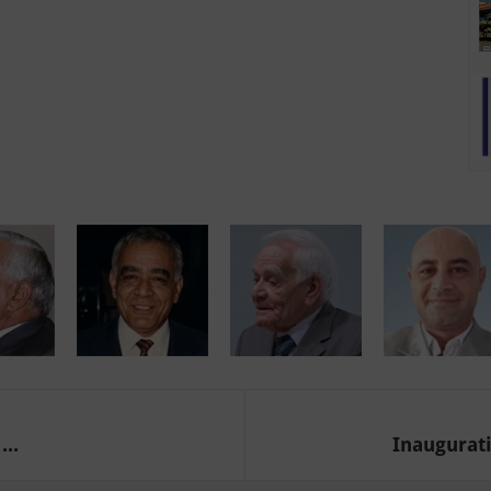
..
Inaugurat