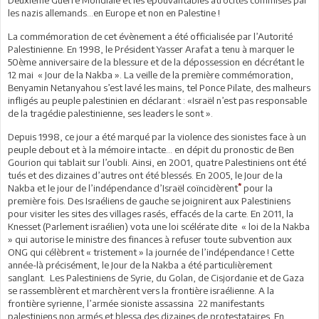
les nazis allemands…en Europe et non en Palestine !
La commémoration de cet évènement a été officialisée par l’Autorité
Palestinienne. En 1998, le Président Yasser Arafat a tenu à marquer le
50ème anniversaire de la blessure et de la dépossession en décrétant le
12 mai « Jour de la Nakba ». La veille de la première commémoration,
Benyamin Netanyahou s’est lavé les mains, tel Ponce Pilate, des malheurs
infligés au peuple palestinien en déclarant : «Israël n’est pas responsable
de la tragédie palestinienne, ses leaders le sont ».
Depuis 1998, ce jour a été marqué par la violence des sionistes face à un
peuple debout et à la mémoire intacte… en dépit du pronostic de Ben
Gourion qui tablait sur l’oubli. Ainsi, en 2001, quatre Palestiniens ont été
tués et des dizaines d’autres ont été blessés. En 2005, le Jour de la
*
Nakba et le jour de l’indépendance d’Israël coïncidèrent
pour la
première fois. Des Israéliens de gauche se joignirent aux Palestiniens
pour visiter les sites des villages rasés, effacés de la carte. En 2011, la
Knesset (Parlement israélien) vota une loi scélérate dite « loi de la Nakba
» qui autorise le ministre des finances à refuser toute subvention aux
ONG qui célèbrent « tristement » la journée de l’indépendance ! Cette
année-là précisément, le Jour de la Nakba a été particulièrement
sanglant. Les Palestiniens de Syrie, du Golan, de Cisjordanie et de Gaza
se rassemblèrent et marchèrent vers la frontière israélienne. A la
frontière syrienne, l’armée sioniste assassina 22 manifestants
palestiniens non armés et blessa des dizaines de protestataires. En