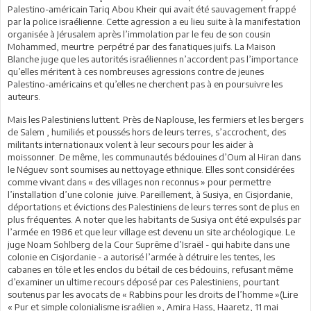
Palestino-américain Tariq Abou Kheir qui avait été sauvagement frappé
par la police israélienne. Cette agression a eu lieu suite à la manifestation
organisée à Jérusalem après l’immolation par le feu de son cousin
Mohammed, meurtre perpétré par des fanatiques juifs. La Maison
Blanche juge que les autorités israéliennes n’accordent pas l’importance
qu’elles méritent à ces nombreuses agressions contre de jeunes
Palestino-américains et qu’elles ne cherchent pas à en poursuivre les
auteurs.
Mais les Palestiniens luttent. Près de Naplouse, les fermiers et les bergers
de Salem , humiliés et poussés hors de leurs terres, s’accrochent, des
militants internationaux volent à leur secours pour les aider à
moissonner. De même, les communautés bédouines d’Oum al Hiran dans
le Néguev sont soumises au nettoyage ethnique. Elles sont considérées
comme vivant dans « des villages non reconnus » pour permettre
l’installation d’une colonie juive. Pareillement, à Susiya, en Cisjordanie,
déportations et évictions des Palestiniens de leurs terres sont de plus en
plus fréquentes. A noter que les habitants de Susiya ont été expulsés par
l’armée en 1986 et que leur village est devenu un site archéologique. Le
juge Noam Sohlberg de la Cour Suprême d’Israël - qui habite dans une
colonie en Cisjordanie - a autorisé l’armée à détruire les tentes, les
cabanes en tôle et les enclos du bétail de ces bédouins, refusant même
d’examiner un ultime recours déposé par ces Palestiniens, pourtant
soutenus par les avocats de « Rabbins pour les droits de l’homme »(Lire
« Pur et simple colonialisme israélien », Amira Hass, Haaretz, 11 mai