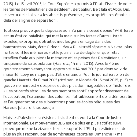
2015). Le 15 avril 2015, la Cour Suprême a permis à l’Etat d’Israël de voler
les terres de Palestiniens de Bethléem, Beit Sahur, Beit Jala et Abou Dis,
en vertu de la loi sur « les absents présents », les propriétaires étant au-
delà de la ligne de séparation !
Tout ceci prouve que la dépossession n’a jamais cessé depuis 1948. Israël
est un état colonialiste, qui met la main sur les terres d’autrui. Israël
expulse, exproprie, détruit et met les gens en cage dans des
bantoustans. Mais, écrit Gideon Lévy « Plus Israël réprime la Nakba, plus
fortes sont les mémoires » et le journaliste de déplorer que l’Etat
israélien foule aux pieds la mémoire et les peines des Palestiniens, un
cinquième de sa population (Haaretz, 14 mai 2015). Avec le 4ème
gouvernement Netanyahou approuvé le 14 mai 2015 par deux voix de
majorité, Lévy ne risque pas d’être entendu. Pour le journal israélien de
gauche Haaretz du 8 mai 2015 (cité par Le Monde du 16 mai 2015, p. 5) ce
gouvernement est « des pires et des plus dommageables de l’histoire ».
« Les priorités absolues de ses membres sont l’approfondissement de
l’occupation, l’extension des colonies, l’affaiblissement de la démocratie
et l’augmentation des subventions pour les écoles religieuses des
Haredis [ultra-orthodoxes] ».
Mais les Palestiniens résistent. Ils luttent et vont à la Cour de Justice
Internationale. Le mouvement BDS est de plus en plus actif et suivi. Il
provoque même la zizanie chez ses suppôts. L’Etat palestinien est de
plus en plus reconnu par de nombreuses capitales. Dimanche 17 mai