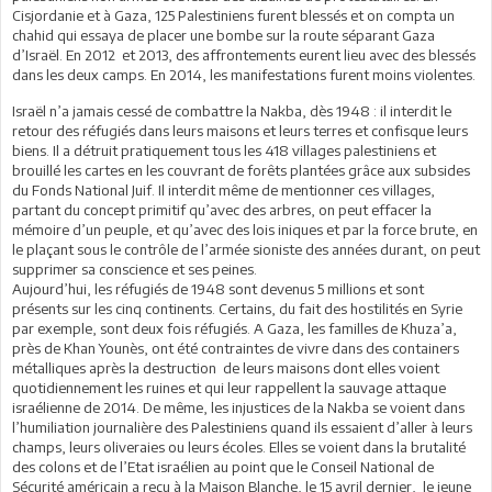
Cisjordanie et à Gaza, 125 Palestiniens furent blessés et on compta un
chahid qui essaya de placer une bombe sur la route séparant Gaza
d’Israël. En 2012 et 2013, des affrontements eurent lieu avec des blessés
dans les deux camps. En 2014, les manifestations furent moins violentes.
Israël n’a jamais cessé de combattre la Nakba, dès 1948 : il interdit le
retour des réfugiés dans leurs maisons et leurs terres et confisque leurs
biens. Il a détruit pratiquement tous les 418 villages palestiniens et
brouillé les cartes en les couvrant de forêts plantées grâce aux subsides
du Fonds National Juif. Il interdit même de mentionner ces villages,
partant du concept primitif qu’avec des arbres, on peut effacer la
mémoire d’un peuple, et qu’avec des lois iniques et par la force brute, en
le plaçant sous le contrôle de l’armée sioniste des années durant, on peut
supprimer sa conscience et ses peines.
Aujourd’hui, les réfugiés de 1948 sont devenus 5 millions et sont
présents sur les cinq continents. Certains, du fait des hostilités en Syrie
par exemple, sont deux fois réfugiés. A Gaza, les familles de Khuza’a,
près de Khan Younès, ont été contraintes de vivre dans des containers
métalliques après la destruction de leurs maisons dont elles voient
quotidiennement les ruines et qui leur rappellent la sauvage attaque
israélienne de 2014. De même, les injustices de la Nakba se voient dans
l’humiliation journalière des Palestiniens quand ils essaient d’aller à leurs
champs, leurs oliveraies ou leurs écoles. Elles se voient dans la brutalité
des colons et de l’Etat israélien au point que le Conseil National de
Sécurité américain a reçu à la Maison Blanche, le 15 avril dernier, le jeune