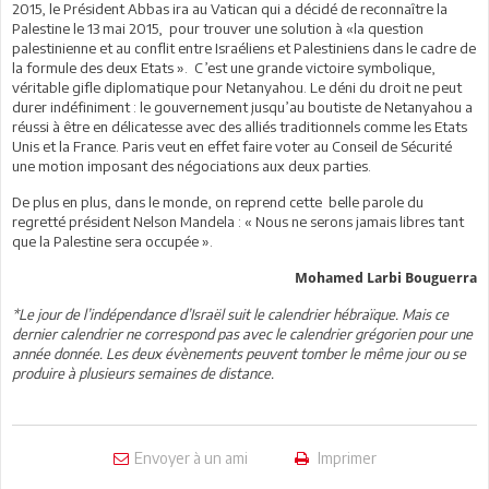
2015, le Président Abbas ira au Vatican qui a décidé de reconnaître la
Palestine le 13 mai 2015, pour trouver une solution à «la question
palestinienne et au conflit entre Israéliens et Palestiniens dans le cadre de
la formule des deux Etats ». C’est une grande victoire symbolique,
véritable gifle diplomatique pour Netanyahou. Le déni du droit ne peut
durer indéfiniment : le gouvernement jusqu’au boutiste de Netanyahou a
réussi à être en délicatesse avec des alliés traditionnels comme les Etats
Unis et la France. Paris veut en effet faire voter au Conseil de Sécurité
une motion imposant des négociations aux deux parties.
De plus en plus, dans le monde, on reprend cette belle parole du
regretté président Nelson Mandela : « Nous ne serons jamais libres tant
que la Palestine sera occupée ».
Mohamed Larbi Bouguerra
*Le jour de l’indépendance d’Israël suit le calendrier hébraïque. Mais ce
dernier calendrier ne correspond pas avec le calendrier grégorien pour une
année donnée. Les deux évènements peuvent tomber le même jour ou se
produire à plusieurs semaines de distance.
Envoyer à un ami
Imprimer