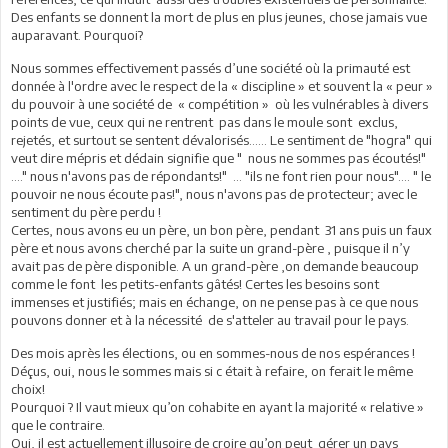
Des enfants se donnent la mort de plus en plus jeunes, chose jamais vue
auparavant. Pourquoi?
Nous sommes effectivement passés d’une société où la primauté est
donnée à l'ordre avec le respect de la « discipline » et souvent la « peur »
du pouvoir à une société de « compétition » où les vulnérables à divers
points de vue, ceux qui ne rentrent pas dans le moule sont exclus,
rejetés, et surtout se sentent dévalorisés…… Le sentiment de "hogra" qui
veut dire mépris et dédain signifie que " nous ne sommes pas écoutés!"
...." nous n'avons pas de répondants!" ... "ils ne font rien pour nous".... " le
pouvoir ne nous écoute pas!", nous n'avons pas de protecteur; avec le
sentiment du père perdu !
Certes, nous avons eu un père, un bon père, pendant 31 ans puis un faux
père et nous avons cherché par la suite un grand-père , puisque il n’y
avait pas de père disponible. A un grand-père ,on demande beaucoup
comme le font les petits-enfants gâtés! Certes les besoins sont
immenses et justifiés; mais en échange, on ne pense pas à ce que nous
pouvons donner et à la nécessité de s'atteler au travail pour le pays.
Des mois après les élections, ou en sommes-nous de nos espérances !
Déçus, oui, nous le sommes mais si c était à refaire, on ferait le même
choix!
Pourquoi ? Il vaut mieux qu’on cohabite en ayant la majorité « relative »
que le contraire.
Oui, il est actuellement illusoire de croire qu’on peut gérer un pays