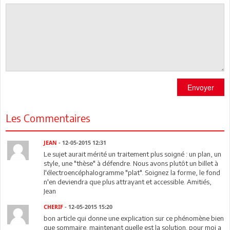
Envoyer
Les Commentaires
JEAN
- 12-05-2015 12:31
Le sujet aurait mérité un traitement plus soigné : un plan, un
style, une "thèse" à défendre. Nous avons plutôt un billet à
l'électroencéphalogramme "plat". Soignez la forme, le fond
n'en deviendra que plus attrayant et accessible. Amitiés,
Jean
CHERIF
- 12-05-2015 15:20
bon article qui donne une explication sur ce phénomène bien
que sommaire. maintenant quelle est la solution. pour moi a