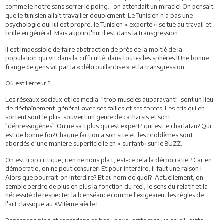
comme le notre sans serrer le poing… on attendait un miracle! On pensait
que le tunisien allait travailler doublement .Le Tunisien n’a pas une
psychologie qui lui est propre, le Tunisien « exporté » se tue au travail et
brille en général. Mais aujourd'hui il est dans la transgression.
Il est impossible de faire abstraction de près de la moitié de la
population qui vit dans la difficulté dans toutes les sphères !Une bonne
frange de gens vit par la « débrouillardise » et la transgression.
Où est l’erreur ?
Les réseaux sociaux et les media "trop muselés auparavant" sont un lieu
de déchaînement général avec ses failles et ses forces. Les cris qui en
sortent sont le plus souvent un genre de catharsis et sont
"dépressogènes". On ne sait plus qui est expert? qui est le charlatan? Qui
est de bonne foi? Chaque faction a son site et les problèmes sont
abordés d’une manière superficielle en « surfant» sur le BUZZ.
On est trop critique, rien ne nous plait; est-ce cela la démocratie ? Car en
démocratie, on ne peut censurer! Et pour interdire, il faut une raison !
Alors que pourrait-on interdire? Et au nom de quoi? Actuellement, on
semble perdre de plus en plus la fonction du réel, le sens du relatif et la
nécessité de respecter la bienséance comme l'exigeaient les règles de
l'art classique au XVIIème siècle !
Reprenons pied et regardons ce beau pays, cette mer, ce soleil, cette