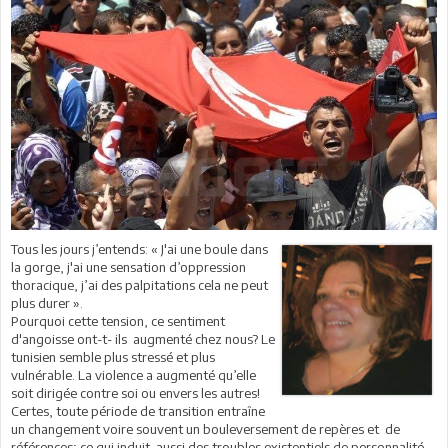
Tous les jours j’entends: « J'ai une boule dans
la gorge, j'ai une sensation d’oppression
thoracique, j’ai des palpitations cela ne peut
plus durer ».
Pourquoi cette tension, ce sentiment
d'angoisse ont-t- ils augmenté chez nous? Le
tunisien semble plus stressé et plus
vulnérable. La violence a augmenté qu’elle
soit dirigée contre soi ou envers les autres!
Certes, toute période de transition entraîne
un changement voire souvent un bouleversement de repères et de
références; ce qui induit aussi des troubles existentiels de personnalité.