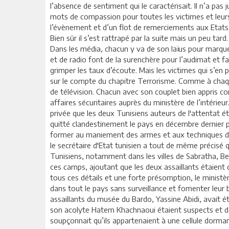
l’absence de sentiment qui le caractérisait. Il n’a pas
mots de compassion pour toutes les victimes et leurs f
l’évènement et d’un flot de remerciements aux Etats e
Bien sûr il s’est rattrapé par la suite mais un peu tard.
Dans les média, chacun y va de son laïus pour marquer 
et de radio font de la surenchère pour l’audimat et fa
grimper les taux d’écoute. Mais les victimes qui s’en
sur le compte du chapitre Terrorisme. Comme à chaq
de télévision. Chacun avec son couplet bien appris c
affaires sécuritaires auprès du ministère de l’intérieur
privée que les deux Tunisiens auteurs de l'attentat ét
quitté clandestinement le pays en décembre dernier pou
former au maniement des armes et aux techniques de 
le secrétaire d'Etat tunisien a tout de même précisé 
Tunisiens, notamment dans les villes de Sabratha, Ben
ces camps, ajoutant que les deux assaillants étaient d
tous ces détails et une forte présomption, le ministère
dans tout le pays sans surveillance et fomenter leur
assaillants du musée du Bardo, Yassine Abidi, avait é
son acolyte Hatem Khachnaoui étaient suspects et dans
soupçonnait qu’ils appartenaient à une cellule dorman