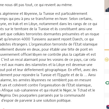
 ne nous dit pas tout, ce qui revient au même.
s algérienne et libyenne, la Tunisie est particulièrement
emps qui peu à peu se transforme en hiver. Selon certains,
 Syrie, en Irak et en Libye, notamment dans les rangs de ce qui
és sur le territoire de la Tunisie et ils constituent ainsi une
tant que cellules terroristes dormantes présumées et un risque
ait qu’environ 4000 Tunisiens auraient rejoint Daech, ce qui
adistes étrangers. L’organisation terroriste de l’Etat islamique
ellement divisée en deux, pour établir une tête de pont en
uvernement officiel libyen ne contrôle plus la capitale et est
é. C’est un recul alarmant pour les voisins de ce pays, car cela
e est aux mains des islamistes et la Libye est devenue une
 tout poil et leur déferlement géographique. En effet, avec des
acilement pour rejoindre la Tunisie et l’Egypte et de là …. Ainsi
d’alarme, les armées libyennes ne semblent pas en mesure
 uni et cohérent contre l’organisation de l’Etat islamique,
 Afrique sub-saharienne et qui réunit le Niger, le Tchad et le
igéria. Des pourparlers parrainés par la communauté
 d’espoir de parvenir à une solution politique.