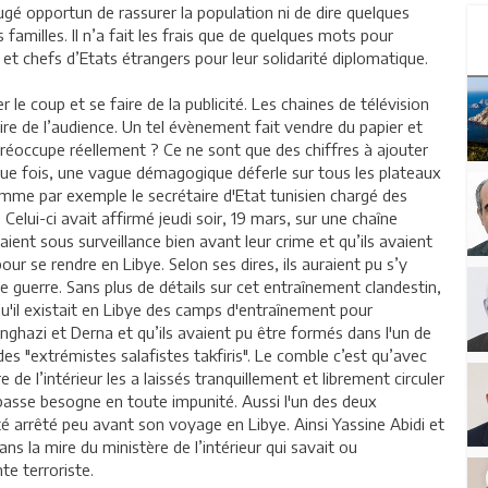
 jugé opportun de rassurer la population ni de dire quelques
amilles. Il n’a fait les frais que de quelques mots pour
t chefs d’Etats étrangers pour leur solidarité diplomatique.
le coup et se faire de la publicité. Les chaines de télévision
ire de l’audience. Un tel évènement fait vendre du papier et
 préoccupe réellement ? Ce ne sont que des chiffres à ajouter
ue fois, une vague démagogique déferle sur tous les plateaux
omme par exemple le secrétaire d'Etat tunisien chargé des
. Celui-ci avait affirmé jeudi soir, 19 mars, sur une chaîne
aient sous surveillance bien avant leur crime et qu’ils avaient
r se rendre en Libye. Selon ses dires, ils auraient pu s’y
guerre. Sans plus de détails sur cet entraînement clandestin,
qu'il existait en Libye des camps d'entraînement pour
ghazi et Derna et qu’ils avaient pu être formés dans l'un de
es "extrémistes salafistes takfiris". Le comble c’est qu’avec
 de l’intérieur les a laissés tranquillement et librement circuler
 basse besogne en toute impunité. Aussi l'un des deux
té arrêté peu avant son voyage en Libye. Ainsi Yassine Abidi et
 la mire du ministère de l’intérieur qui savait ou
te terroriste.