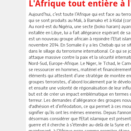
L'Afrique tout entière à
Aujourd’hui, c’est toute l’Afrique qui est face au ter
qui se sont produits au Mali, à Bamako et à Kidal (con
Au nord-est du Nigéria, une secte (boko haram) ayant 
installée en Libye, lui a fait allégeance espérant de s
est un nouveau groupe africain à rejoindre l’Etat is
novembre 2014. En Somalie il y a les Chebab qui se s
dans le sillage du terrorisme international. Ce qui se
attaque massive contre la paix et la sécurité interna
Nord-Sud, Europe-Afrique. Le Niger, le Tchad, le Camer
se ressourcer en hommes, matériel et financièrement da
éléments qui attestent d’une stratégie de montée en
groupes terroristes, d’abord localement par le dével
et ensuite une volonté de régionalisation de leur inf
but est de créer un impact emblématique en termes de
terreur. Les demandes d’allégeance des groupes nouv
d'adhésion et d’inféodation, ce qui permet à ces mo
signifier qu’ils ont les mêmes ennemis. Depuis l'ann
désormais considérer que l'Etat islamique est présent 
guerre et il cherche à s’étendre au-delà de la Syrie et de
maintenant, à l’Afrique noire comme première étape