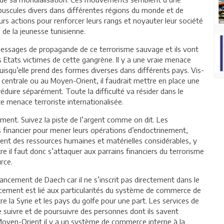
oupuscules divers dans différentes régions du monde et de
urs actions pour renforcer leurs rangs et noyauter leur société
 de la jeunesse tunisienne.
essages de propagande de ce terrorisme sauvage et ils vont
es Etats victimes de cette gangrène. Il y a une vraie menace
isqu’elle prend des formes diverses dans différents pays. Vis-
 centrale ou au Moyen-Orient, il faudrait mettre en place une
 réduire séparément. Toute la difficulté va résider dans le
tte menace terroriste internationalisée.
cement. Suivez la piste de l’argent comme on dit. Les
 financier pour mener leurs opérations d’endoctrinement,
rent des ressources humaines et matérielles considérables, y
 il faut donc s’attaquer aux parrains financiers du terrorisme
urce.
inancement de Daech car il ne s’inscrit pas directement dans le
ncement est lié aux particularités du système de commerce de
re la Syrie et les pays du golfe pour une part. Les services de
e suivre et de poursuivre des personnes dont ils savent
 Moyen-Orient il y a un système de commerce interne à la