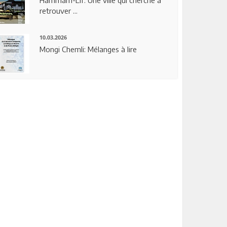
Hammam-Lif: Une ville qui cherche à
retrouver ...
10.03.2026
Mongi Chemli: Mélanges à lire