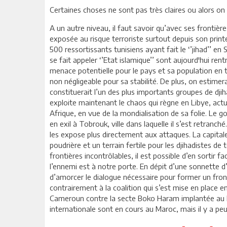
Certaines choses ne sont pas très claires ou alors on
A un autre niveau, il faut savoir qu’avec ses frontière
exposée au risque terroriste surtout depuis son print
500 ressortissants tunisiens ayant fait le ‘’jihad’’ en
se fait appeler ‘’Etat islamique’’ sont aujourd'hui rentr
menace potentielle pour le pays et sa population en 
non négligeable pour sa stabilité. De plus, on estimer
constituerait l’un des plus importants groupes de djih
exploite maintenant le chaos qui règne en Libye, actu
Afrique, en vue de la mondialisation de sa folie. Le go
en exil à Tobrouk, ville dans laquelle il s’est retranch
les expose plus directement aux attaques. La capital
poudrière et un terrain fertile pour les djihadistes de
frontières incontrôlables, il est possible d’en sortir f
l’ennemi est à notre porte. En dépit d’une sonnette 
d’amorcer le dialogue nécessaire pour former un front
contrairement à la coalition qui s’est mise en place en
Cameroun contre la secte Boko Haram implantée au N
internationale sont en cours au Maroc, mais il y a peu