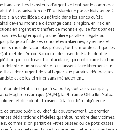
me bancaire. Les transferts d’argent se font par le commerce
ilité. L’organisation de l’Etat islamique par ce biais arrive à
râce à la vente illégale du pétrole dans les zones qu’elle
ainsi devenu monnaie d’échange dans la région, en Irak, en
actions en argent et transfert de monnaie qui se font par des
s très longtemps il y a une filière parallèle illégale au
ar pillage au fil de ses conquêtes irakiennes, syriennes et
rniers mois de façon plus précise, tout le monde sait que les
Qatar et de l’Arabie Saoudite, des pseudo-Etats, dont le
éthorique, confuse et tentaculaire, qui contrecarre l’action
ndolents et impuissants et qui laissent faire librement sur
me. Il est donc urgent de s’attaquer aux parrains idéologiques
rantiste et de les éliminer sans ménagement.
anisation de l’Etat islamique à sa porte, doit aussi compter,
ïda au Maghreb islamique (AQMI), la Phalange Okba Ibn Nafaâ,
oliciers et de soldats tunisiens à la frontière algérienne.
e de presse puérile du chef du gouvernement. Le premier
férentes déclarations officielles quant au nombre des victimes.
ls, comme si on parlait de vitres brisées ou de pots cassés
une fois à quel point la vie humaine peut être bon marché en