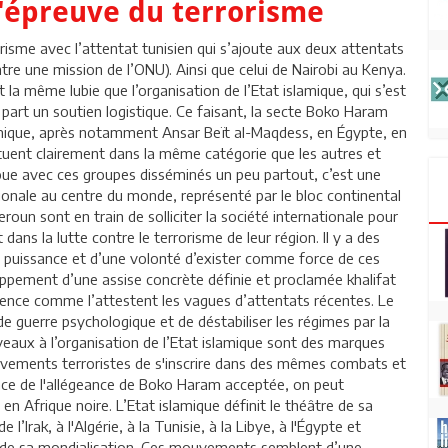
 l'épreuve du terrorisme
rorisme avec l’attentat tunisien qui s’ajoute aux deux attentats
tre une mission de l’ONU). Ainsi que celui de Nairobi au Kenya.
la même lubie que l’organisation de l’Etat islamique, qui s’est
a part un soutien logistique. Ce faisant, la secte Boko Haram
lamique, après notamment Ansar Beït al-Maqdess, en Égypte, en
ituent clairement dans la même catégorie que les autres et
 joue avec ces groupes disséminés un peu partout, c’est une
tionale au centre du monde, représenté par le bloc continental
oun sont en train de solliciter la société internationale pour
ns la lutte contre le terrorisme de leur région. Il y a des
 puissance et d’une volonté d’exister comme force de ces
oppement d’une assise concrète définie et proclamée khalifat
luence comme l’attestent les vagues d’attentats récentes. Le
 guerre psychologique et de déstabiliser les régimes par la
eaux à l’organisation de l’Etat islamique sont des marques
uvements terroristes de s'inscrire dans des mêmes combats et
once de l'allégeance de Boko Haram acceptée, on peut
en Afrique noire. L’Etat islamique définit le théâtre de sa
 l’Irak, à l'Algérie, à la Tunisie, à la Libye, à l'Égypte et
 de sa mondialisation. Ces mouvements semblent d’une