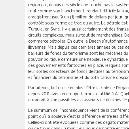
région qui, depuis des siècles ne touche pas le systè
tout comme son blanchiment, rendant difficile la traçab
enregistrer jusqu’à un (1) million de dollars par jour, g
contrôle sous forme de troc ou autre. Le pétrole est 
Turquie, en Syrie. Il y a aussi certainement des trans
circuits complexes, mais surtout de marchandises. Depui
commerce pétrolier. En outre le Daech s’autofinance p
libyennes. Mais depuis ces dernières années ou ces de
bailleurs de fonds du terrorisme sont les mécènes du 
pouvoir politique demeure une nébuleuse dynastique pl
des gouvernements fantoches en place, lesquels sont i
leur sol les collecteurs de fonds destinés au terroris
et financiers du terrorisme et du totalitarisme obscu
Par ailleurs, la Tunisie en plus d’être la cible de l’org
depuis 2011 avec un groupe terroriste affilié à Al-Qa
qui aurait à son passif les assassinats de dizaines de p
Le summum de l’inconséquence vient de la conférenc
point qu’il a soulevé c’est la différence entre les dif
Celles-ci ont été évoquées comme des dégâts matérie
ou de trous dans un mur. Cela nous démontre encore 