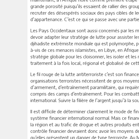
grande porosité puisqu’ils essaient de rallier des gr
recruter des désespérés sociaux des pays cibles de le
d’appartenance. C’est ce qui se passe avec une partie
Les Pays Occidentaux sont aussi concernés par les m
devoir adapter leur stratégie de lutte pour assister l
djihadiste extrémiste mondiale qui est polymorphe, pu
à-vis de ces menaces islamistes, en Libye, en Afrique
stratégie globale pour les cloisonner, les isoler et les
traitement à la fois local, régional et globalisé de ce
Le fil rouge de la lutte antiterroriste c’est son finan
organisations terroristes nécessitent de gros moyens
d’armement, d’entraînement paramilitaire, qui requiè
compris des camps d’entraînement. Pour les combattre
international. Suivre la filière de l’argent jusqu’à la so
Il est difficile de déterminer clairement le mode de f
système financier international normal. Mais ce fina
la région et au trafic de drogue et autres produits ent
contrôle financier devraient donc avoir les moyens d
qu’elles présentent un danger de type terroriste. Au