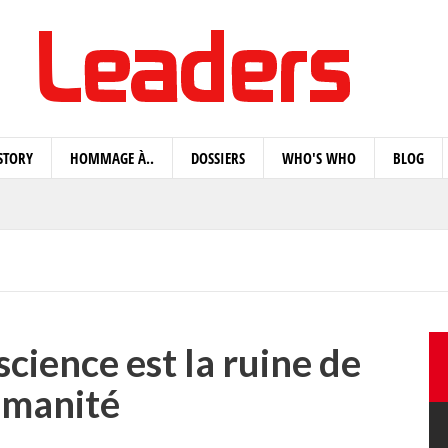
STORY
HOMMAGE À..
DOSSIERS
WHO'S WHO
BLOG
cience est la ruine de
umanité