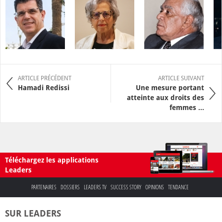
ARTICLE PRÉCÉDENT
ARTICLE SUIVANT
Hamadi Redissi
Une mesure portant
atteinte aux droits des
femmes ...
Téléchargez les applications
Leaders
PARTENAIRES
DOSSIERS
LEADERS TV
SUCCESS STORY
OPINIONS
TENDANCE
SUR LEADERS