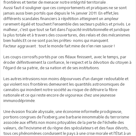
frontières et tenter de menacer notre intégrité territoriale .
Aussi faut-il souligner que ces comportements et pratiques ne se sont
jamais aussi bien portés que depuis le 14 janvier 2011. En effet,les
différents scandales financiers à répétition atteignent un ampleur
rarement égalé et touchent l'ensemble des secteurs publics et privés. Le
malheur, c'est que tout se fait dans l'opacité institutionnelle et juridique
la plus totale et à travers des couvertures, des relais et des mécanismes
bien huilés.Et ce ne sont pas les prêtes- noms qui manquent.
Facteur aggravant : tout le monde fait mine de n'en rien savoir !
Les coups corrosifs portés par ces fléaux finissent, avec le temps, par
éroder définitivement la confiance, le respect et la dévotion du citoyen à
l'égard de sa patrie, de sa nation et de ses institutions.
Les autres intrusions non moins dépourvues d'un danger redoutable et
qui violent nos frontières demeurent les quantités astronomiques de
cannabis qui inondent notre société au risque de détruire la fibre
nationale et ce qui reste encore de vigoureux chez une jeunesse
immunodéprimée.
Une évasion fiscale abyssale, une économie informelle prodigieuse,
portions congrues de l'iceberg,une barbarie innommable du terrorisme
associée aux effets non moins pitoyables de la perte de l'échelle des
valeurs, de l'incivisme et du règne des spéculateurs et des faux dévots,
tous ces phénomènes conduisent le pays à une crise morale et l'État à un