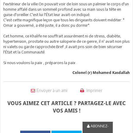
l'extérieur de la ville.On pouvait voir de loin sous un palmier le corps d'un
homme affalé dans un sommeil profond avec sa main sous la tête en
guise d'oreiller.C'est lui l'État leur avait-on indiqué.
C'est cette magnifique leçon que tous les dirigeants doivent méditer: "
Omar a gouverné, a été juste, il a donc pu dormir".
Cet homme, ce Khalife ne souffrait assurément ni de stress, diabète,
hypertension, prostate ou autre saloperie de ce genre, il n' avait non plus
ni valets ou garde rapprochée.Bref ,il avait pris soin de bien sécuriser
l'État et la Communauté.
Si nous voulons la paix , préparons la paix .
Colonel (r) Mohamed Kasdallah
Envoyer à un ami
Imprimer
VOUS AIMEZ CET ARTICLE ? PARTAGEZ-LE AVEC
VOS AMIS !
ABONNEZ-