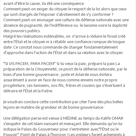
avant d'être la cause, ila été une conséquence.
Comment peut-on exiger du citoyen le respect de la loi alors que ceux
qui sont chargés de l'imposer s'abstiennent de s'y conformer ?
Comment peut-on envisager une culture de défense nationale avec une
absence de pugnacité, de l'indifférence ou le laxisme voire la duplicité
des pouvoirs publics.
Malgré les réalisations indéniables, on n'arrive à réduire le fossé créé
entre l'État et le citoyen ni à rétablir une confiance rompue de longue
date .Ce constat nous commande de changer fondamentalement
d'approche dans l'action de l'État et dans sa relation avec le citoyen.
"SI VIS PACEM, PARA PACEM" Si tu veux la paix, prépare la paix.La
préparation de la Citoyenneté, ce pivot de la défense nationale, par le
biais d'une bonne gouvernance , juste et éclairée nous évitera
assurément à avoir en face de nous comme ennemi notre propre
progéniture, ces tunisiens, nos fils, frères et cousins qui s'évertuent à
détruire et l'État et la Patrie.
Je voudrais conclure cette contribution par citer l'une des plus belles
leçons en matière de grandeur et de bonne gouvernance :
Une délégation perse est venue à MÉDINE au temps du Kalife OMAR
s'enquérir de cet Islam naissant et menaçant. Elle demanda qu'on lui
indique le Palais du Gouverneur pour s'entretenir avec"l'État ou le
Pouvoir". Point de Palais à l'horizon ! Les visiteurs furent acheminés à