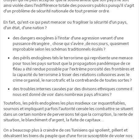
ainsi violée dans l'indifférence totale des pouvoirs publics puisqu'il s'agit
d'un problème de sécurité nationale de tout premier ordre.
En fait, qu'est-ce qui peut menacer ou fragiliser la sécurité d'un pays,
d'un état, d'une nation ?
des dangers exogènes à l'instar d'une agression venant d'une
puissance étrangère , chose qui s'avère ,de nos jours, quasiment
improbable selon les schémas traditionnels éculés ?
des périls endogènes tels le terrorisme qui représente une menace
pour tous les pays surtout que la propagation pandémique de ce
fléau a été rendue possible par l'extrême porosité des frontières et
la capacité du terrorisme à tisser des relations collusoires avec le
crime organisé, le narcotrafic et la contrebande de toutes sortes ?
des troubles internes causées par des divisons ethniques comme il
nous est donné de voir dans nombreux pays africains ?
Toutefois, les périls endogènes les plus insidieux car inquantifiables,
sournois et impliquant parfois l'autorité censée les combattre se situent
dans un certain nombre de perversions tel que la corruption, la rente de
situation, le blanchiment d'argent, la fuite de capitaux....
On a beaucoup plus à craindre de ces Tunisiens qui spolient, pillent et
dévalisent les biens du peuple que d'une force susceptible de violer nos