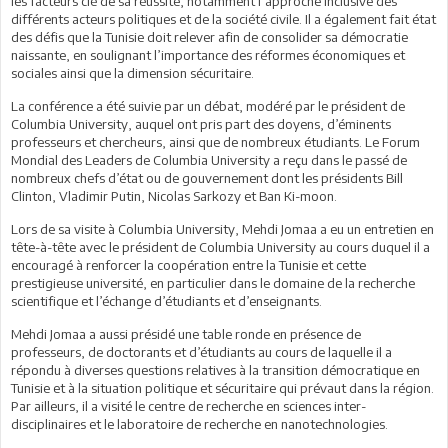
les facteurs clé de sa réussite, notamment l’approche inclusive des
différents acteurs politiques et de la société civile. Il a également fait état
des défis que la Tunisie doit relever afin de consolider sa démocratie
naissante, en soulignant l’importance des réformes économiques et
sociales ainsi que la dimension sécuritaire.
La conférence a été suivie par un débat, modéré par le président de
Columbia University, auquel ont pris part des doyens, d’éminents
professeurs et chercheurs, ainsi que de nombreux étudiants. Le Forum
Mondial des Leaders de Columbia University a reçu dans le passé de
nombreux chefs d’état ou de gouvernement dont les présidents Bill
Clinton, Vladimir Putin, Nicolas Sarkozy et Ban Ki-moon.
Lors de sa visite à Columbia University, Mehdi Jomaa a eu un entretien en
tête-à-tête avec le président de Columbia University au cours duquel il a
encouragé à renforcer la coopération entre la Tunisie et cette
prestigieuse université, en particulier dans le domaine de la recherche
scientifique et l’échange d’étudiants et d’enseignants.
Mehdi Jomaa a aussi présidé une table ronde en présence de
professeurs, de doctorants et d’étudiants au cours de laquelle il a
répondu à diverses questions relatives à la transition démocratique en
Tunisie et à la situation politique et sécuritaire qui prévaut dans la région.
Par ailleurs, il a visité le centre de recherche en sciences inter-
disciplinaires et le laboratoire de recherche en nanotechnologies.