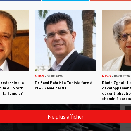
NEWS
- 06.08.2026
NEWS
- 06.08.2026
 redessine la
Dr Sami Bahri: La Tunisie face à
Riadh Zghal - L
ique du Nord:
l'IA - 2ème partie
développement:
 la Tunisie?
décentralisatio
chemin à parcou
Ne plus afficher