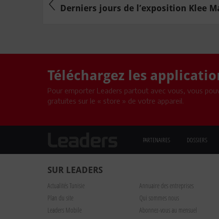
Derniers jours de l’exposition Klee Ma
Téléchargez les applicati
Pour emporter Leaders partout avec vous, vous pouv
gratuites sur le « store » de votre appareil.
PARTENAIRES
DOSSIERS
SUR LEADERS
Actualités Tunisie
Annuaire des entreprises
Plan du site
Qui sommes nous
Leaders Mobile
Abonnez-vous au mensuel