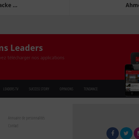
cke ...
Ahme
ons Leaders
ez télécharger nos applications
LEADERS TV
SUCCESS STORY
OPINIONS
TENDANCE
Annuaire de personnalités
Contact