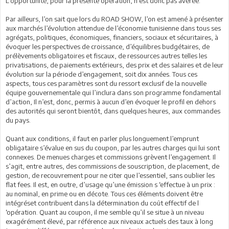
L’opportunité, pour la présente opération, n’est donc pas avérée.
Par ailleurs, l’on sait que lors du ROAD SHOW, l’on est amené à présenter
aux marchés l’évolution attendue de l’économie tunisienne dans tous ses
agrégats, politiques, économiques, financiers, sociaux et sécuritaires, à
évoquer les perspectives de croissance, d’équilibres budgétaires, de
prélèvements obligatoires et fiscaux, de ressources autres telles les
privatisations, de paiements extérieurs, des prix et des salaires et de leur
évolution sur la période d’engagement, soit dix années. Tous ces
aspects, tous ces paramètres sont du ressort exclusif de la nouvelle
équipe gouvernementale qui l’inclura dans son programme fondamental
d’action, Il n’est, donc, permis à aucun d’en évoquer le profil en dehors
des autorités qui seront bientôt, dans quelques heures, aux commandes
du pays.
Quant aux conditions, il faut en parler plus longuement.l’emprunt
obligataire s’évalue en sus du coupon, par les autres charges qui lui sont
connexes. De menues charges et commissions grèvent l’engagement. Il
s’agit, entre autres, des commissions de souscription, de placement, de
gestion, de recouvrement pour ne citer que l’essentiel, sans oublier les
flat fees. Il est, en outre, d’usage qu’une émission s ‘effectue à un prix :
au nominal, en prime ou en décote. Tous ces éléments doivent être
intégréset contribuent dans la détermination du coût effectif de l
‘opération. Quant au coupon, il me semble qu’il se situe à un niveau
exagérément élevé, par référence aux niveaux actuels des taux à long