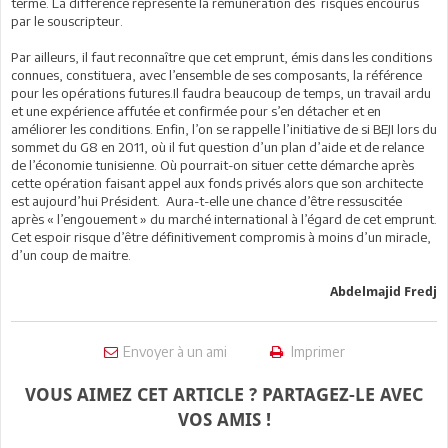
terme. La différence représente la rémunération des risques encourus
par le souscripteur.
Par ailleurs, il faut reconnaître que cet emprunt, émis dans les conditions
connues, constituera, avec l’ensemble de ses composants, la référence
pour les opérations futures.Il faudra beaucoup de temps, un travail ardu
et une expérience affutée et confirmée pour s’en détacher et en
améliorer les conditions. Enfin, l’on se rappelle l’initiative de si BEJI lors du
sommet du G8 en 2011, où il fut question d’un plan d’aide et de relance
de l’économie tunisienne. Où pourrait-on situer cette démarche après
cette opération faisant appel aux fonds privés alors que son architecte
est aujourd’hui Président. Aura-t-elle une chance d’être ressuscitée
après « l’engouement » du marché international à l’égard de cet emprunt.
Cet espoir risque d’être définitivement compromis à moins d’un miracle,
d’un coup de maitre.
Abdelmajid Fredj
Envoyer à un ami
Imprimer
VOUS AIMEZ CET ARTICLE ? PARTAGEZ-LE AVEC
VOS AMIS !