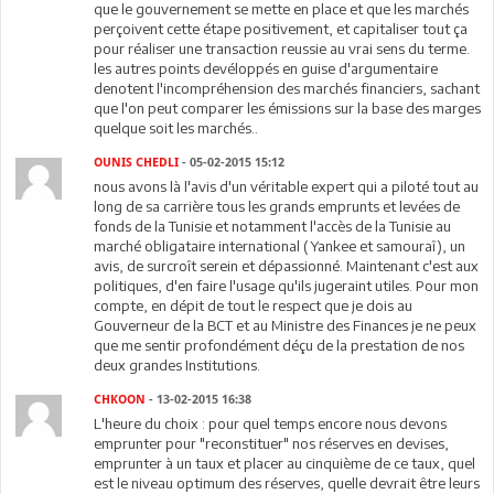
que le gouvernement se mette en place et que les marchés
perçoivent cette étape positivement, et capitaliser tout ça
pour réaliser une transaction reussie au vrai sens du terme.
les autres points devéloppés en guise d'argumentaire
denotent l'incompréhension des marchés financiers, sachant
que l'on peut comparer les émissions sur la base des marges
quelque soit les marchés..
OUNIS CHEDLI
- 05-02-2015 15:12
nous avons là l'avis d'un véritable expert qui a piloté tout au
long de sa carrière tous les grands emprunts et levées de
fonds de la Tunisie et notamment l'accès de la Tunisie au
marché obligataire international ( Yankee et samouraî), un
avis, de surcroît serein et dépassionné. Maintenant c'est aux
politiques, d'en faire l'usage qu'ils jugeraint utiles. Pour mon
compte, en dépit de tout le respect que je dois au
Gouverneur de la BCT et au Ministre des Finances je ne peux
que me sentir profondément déçu de la prestation de nos
deux grandes Institutions.
CHKOON
- 13-02-2015 16:38
L'heure du choix : pour quel temps encore nous devons
emprunter pour "reconstituer" nos réserves en devises,
emprunter à un taux et placer au cinquième de ce taux, quel
est le niveau optimum des réserves, quelle devrait être leurs