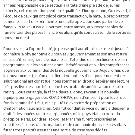
années responsable de ce secteur à la tête d’une pléiade de jeunes
experts, cette opération peut être qualifiée d’inopportune, On ressent, à
l’écoute de ceux qui ont piloté cette transaction, la hâte, la précipitation
et même la soif d’expérimenter une telle opération sans parler de ce
fameux ROAD SHOW qui permet, entre autres, aux responsables de
faire le tour des places financières alors qu’ils sont au seuil de la sortie du
gouvernement.
Pour revenir à l’opportunité, je pense qu’il aurait fallu se retenir jusqu’ à
connaître la physionomie du nouveau gouvernement et son investiture
en ce qu’il renseignerait le marché sur l’étendue et la pertinence de son
programme, sur les soutiens dont il bénéficierait et sur les compétences
appelées aux commandes de la nouvelle gouvernance. Aujourd’hui, que
le gouvernement, qu’on qualifierait volontiers d’un gouvernement de
salut national est constitué, nous sommes en droit d’espérer une lecture
très positive des marchés et une très probable amélioration de notre
rating. Sous cet angle, la tâche devrait, donc, revenir à la nouvelle
équipe pour engager des ROAD SHOW, non d’emprunt pour lever des
fonds comme il fut fait, mais plutôt d’exercice de préparation et
d’information aux marchés, Cela fut conduit et vécu durant la deuxième
moitié des années quatre vingt, années où le pays était au bord du
précipice. Paris, Londres, Tokyo, et Manama furent préparées et
sollicitées à coups d’informations et de communications. Les résultats
furent très positifs assurant une sortie de crise sans dégâts.