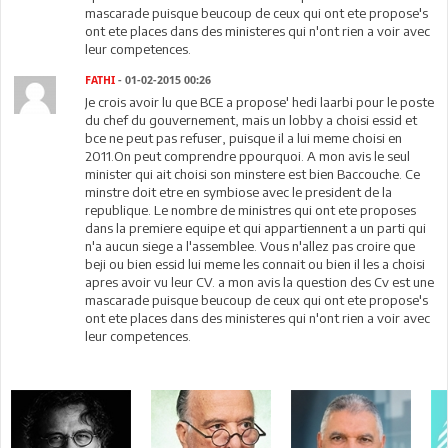
mascarade puisque beucoup de ceux qui ont ete propose's
ont ete places dans des ministeres qui n'ont rien a voir avec
leur competences.
FATHI
- 01-02-2015 00:26
Je crois avoir lu que BCE a propose' hedi laarbi pour le poste
du chef du gouvernement, mais un lobby a choisi essid et
bce ne peut pas refuser, puisque il a lui meme choisi en
2011.On peut comprendre ppourquoi. A mon avis le seul
minister qui ait choisi son minstere est bien Baccouche. Ce
minstre doit etre en symbiose avec le president de la
republique. Le nombre de ministres qui ont ete proposes
dans la premiere equipe et qui appartiennent a un parti qui
n'a aucun siege a l'assemblee. Vous n'allez pas croire que
beji ou bien essid lui meme les connait ou bien il les a choisi
apres avoir vu leur CV. a mon avis la question des Cv est une
mascarade puisque beucoup de ceux qui ont ete propose's
ont ete places dans des ministeres qui n'ont rien a voir avec
leur competences.