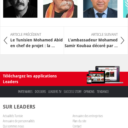
ARTICLE PRÉCÉDENT
ARTICLE SUIVANT
Le Tunisien Mohamed Abid
L’ambassadeur Mohamed
en chef de projet : la ...
Samir Koubaa décoré par ...
Téléchargez les applications
Leaders
PARTENAIRES
DOSSIERS
LEADERS TV
SUCCESS STORY
OPINIONS
TENDANCE
SUR LEADERS
Actualités Tunisie
Annuaire des entreprises
Annuaire de personnalités
Plan du site
Qui sommes nous
Contact