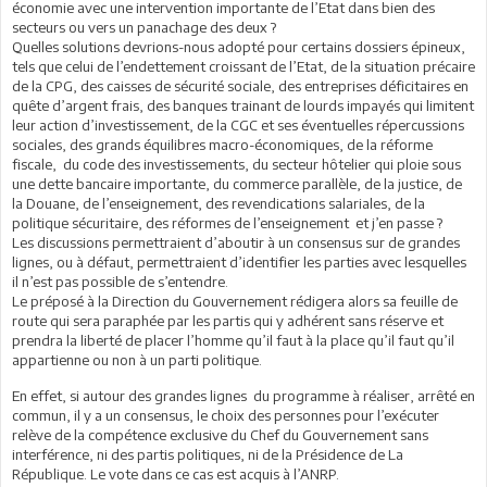
économie avec une intervention importante de l’Etat dans bien des
secteurs ou vers un panachage des deux ?
Quelles solutions devrions-nous adopté pour certains dossiers épineux,
tels que celui de l’endettement croissant de l’Etat, de la situation précaire
de la CPG, des caisses de sécurité sociale, des entreprises déficitaires en
quête d’argent frais, des banques trainant de lourds impayés qui limitent
leur action d’investissement, de la CGC et ses éventuelles répercussions
sociales, des grands équilibres macro-économiques, de la réforme
fiscale, du code des investissements, du secteur hôtelier qui ploie sous
une dette bancaire importante, du commerce parallèle, de la justice, de
la Douane, de l’enseignement, des revendications salariales, de la
politique sécuritaire, des réformes de l’enseignement et j’en passe ?
Les discussions permettraient d’aboutir à un consensus sur de grandes
lignes, ou à défaut, permettraient d’identifier les parties avec lesquelles
il n’est pas possible de s’entendre.
Le préposé à la Direction du Gouvernement rédigera alors sa feuille de
route qui sera paraphée par les partis qui y adhérent sans réserve et
prendra la liberté de placer l’homme qu’il faut à la place qu’il faut qu’il
appartienne ou non à un parti politique.
En effet, si autour des grandes lignes du programme à réaliser, arrêté en
commun, il y a un consensus, le choix des personnes pour l’exécuter
relève de la compétence exclusive du Chef du Gouvernement sans
interférence, ni des partis politiques, ni de la Présidence de La
République. Le vote dans ce cas est acquis à l’ANRP.