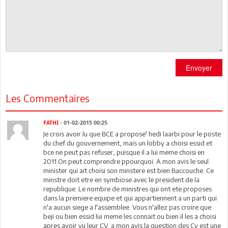
Envoyer
Les Commentaires
FATHI
- 01-02-2015 00:25
Je crois avoir lu que BCE a propose' hedi laarbi pour le poste
du chef du gouvernement, mais un lobby a choisi essid et
bce ne peut pas refuser, puisque il a lui meme choisi en
2011.On peut comprendre ppourquoi. A mon avis le seul
minister qui ait choisi son minstere est bien Baccouche. Ce
minstre doit etre en symbiose avec le president de la
republique. Le nombre de ministres qui ont ete proposes
dans la premiere equipe et qui appartiennent a un parti qui
n'a aucun siege a l'assemblee. Vous n'allez pas croire que
beji ou bien essid lui meme les connait ou bien il les a choisi
apres avoir vu leur CV. a mon avis la question des Cv est une