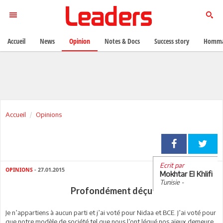
Accueil
News
Opinion
Notes & Docs
Success story
Homma
Accueil
Opinions
Ecrit par
OPINIONS
- 27.01.2015
Mokhtar El Khlifi
Tunisie -
Profondément déçu
Je n’appartiens à aucun parti et j’ai voté pour Nidaa et BCE. J’ai voté pour
que notre modèle de société tel que nous l’ont légué nos aïeux demeure