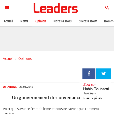
Accueil
News
Opinion
Notes & Docs
Success story
Homma
Accueil
Opinions
Ecrit par
OPINIONS
- 26.01.2015
Habib Touhami
Tunisie -
Un gouvernement de convenance, sans plus
Voici que s'avance l'immobilisme et nous ne savons pas comment
l'arrêter