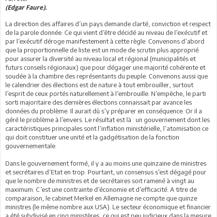
(Edgar Faure).
La direction des affaires d’un pays demande clarté, conviction et respect
de la parole donnée. Ce qui vient d’être décidé au niveau de l’exécutif et
par l’exécutif déroge manifestement à cette règle. Convenons d’abord
que la proportionnelle de liste est un mode de scrutin plus approprié
pour assurer la diversité au niveau local et régional (municipalités et
futurs conseils régionaux) que pour dégager une majorité cohérente et
soudée à la chambre des représentants du peuple. Convenons aussi que
le calendrier des élections est de nature à tout embrouiller, surtout
l’esprit de ceux portés naturellement à l’embrouille. N’empêche, le parti
sorti majoritaire des dernières élections connaissait par avance les
données du problème. Il aurait dû s’y préparer en conséquence. Or il a
géré le problème à l’envers. Le résultat est là : un gouvernement dont les
caractéristiques principales sont l’inflation ministérielle, l’atomisation ce
qui doit constituer une unité et la gadgétisation de la fonction
gouvernementale.
Dans le gouvernement formé, il y a au moins une quinzaine de ministres
et secrétaires d’Etat en trop. Pourtant, un consensus s’est dégagé pour
que le nombre de ministres et de secrétaires soit ramené à vingt au
maximum. C’est une contrainte d’économie et d’efficacité. A titre de
comparaison, le cabinet Merkel en Allemagne ne compte que quinze
ministres (le même nombre aux USA). Le secteur économique et financier
a été subdivisé en cinq ministères, ce qui est peu judicieux dans la mesure