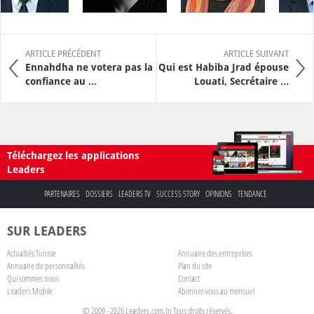
ARTICLE PRÉCÉDENT
ARTICLE SUIVANT
Ennahdha ne votera pas la
Qui est Habiba Jrad épouse
confiance au ...
Louati, Secrétaire ...
Téléchargez les applications
Leaders
PARTENAIRES
DOSSIERS
LEADERS TV
SUCCESS STORY
OPINIONS
TENDANCE
SUR LEADERS
Actualités Tunisie
Annuaire des entreprises
Annuaire de personnalités
Plan du site
Qui sommes nous
Contact
Leaders Mobile
Abonnez-vous au mensuel
© 2009 - 2026 Leaders.com.tn Tous droits réservés.