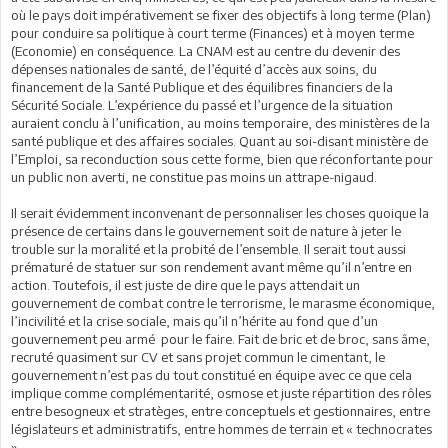
où le pays doit impérativement se fixer des objectifs à long terme (Plan)
pour conduire sa politique à court terme (Finances) et à moyen terme
(Economie) en conséquence. La CNAM est au centre du devenir des
dépenses nationales de santé, de l’équité d’accès aux soins, du
financement de la Santé Publique et des équilibres financiers de la
Sécurité Sociale. L’expérience du passé et l’urgence de la situation
auraient conclu à l’unification, au moins temporaire, des ministères de la
santé publique et des affaires sociales. Quant au soi-disant ministère de
l’Emploi, sa reconduction sous cette forme, bien que réconfortante pour
un public non averti, ne constitue pas moins un attrape-nigaud.
Il serait évidemment inconvenant de personnaliser les choses quoique la
présence de certains dans le gouvernement soit de nature à jeter le
trouble sur la moralité et la probité de l’ensemble. Il serait tout aussi
prématuré de statuer sur son rendement avant même qu’il n’entre en
action. Toutefois, il est juste de dire que le pays attendait un
gouvernement de combat contre le terrorisme, le marasme économique,
l’incivilité et la crise sociale, mais qu’il n’hérite au fond que d’un
gouvernement peu armé pour le faire. Fait de bric et de broc, sans âme,
recruté quasiment sur CV et sans projet commun le cimentant, le
gouvernement n’est pas du tout constitué en équipe avec ce que cela
implique comme complémentarité, osmose et juste répartition des rôles
entre besogneux et stratèges, entre conceptuels et gestionnaires, entre
législateurs et administratifs, entre hommes de terrain et « technocrates
».